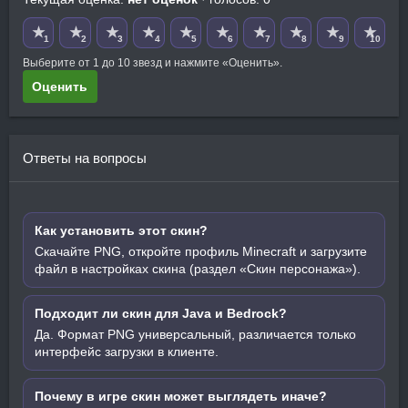
★
★
★
★
★
★
★
★
★
★
1
2
3
4
5
6
7
8
9
10
Выберите от 1 до 10 звезд и нажмите «Оценить».
Оценить
Ответы на вопросы
Как установить этот скин?
Скачайте PNG, откройте профиль Minecraft и загрузите
файл в настройках скина (раздел «Скин персонажа»).
Подходит ли скин для Java и Bedrock?
Да. Формат PNG универсальный, различается только
интерфейс загрузки в клиенте.
Почему в игре скин может выглядеть иначе?