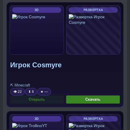
3D
РАЗВЕРТКА
Игрок Cosmyre
⛏️ Minecraft
👁 22
⬇ 6
★ —
Открыть
Скачать
3D
РАЗВЕРТКА