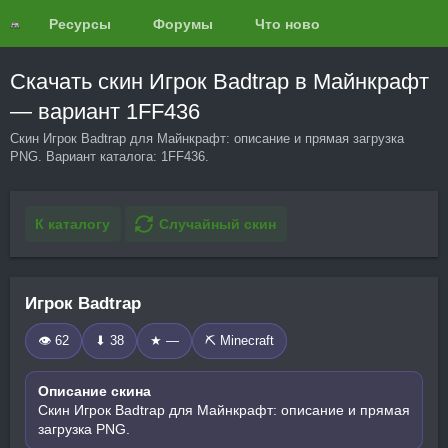
Ресурсы
Форумы
Что нового?
Обзоры
Скачать скин Игрок Badtrap в Майнкрафт
— вариант 1FF436
Скин Игрок Badtrap для Майнкрафт: описание и прямая загрузка
PNG. Вариант каталога: 1FF436.
К каталогу
Случайный скин
Игрок Badtrap
👁 62
⬇ 38
★ —
⛏️ Minecraft
Описание скина
Скин Игрок Badtrap для Майнкрафт: описание и прямая
загрузка PNG.