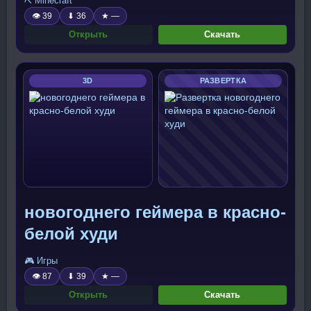
⛏️ Minecraft
👁 39
⬇ 36
★ —
Открыть
Скачать
3D
РАЗВЕРТКА
новогоднего геймера в красно-
белой худи
🎮 Игры
👁 87
⬇ 39
★ —
Открыть
Скачать