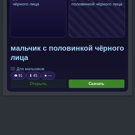
мальчик с половинкой чёрного
лица
🧍‍♂️ Для мальчиков
👁 91
⬇ 45
★ —
Открыть
Скачать