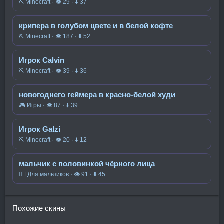
⛏️ Minecraft · 👁 29 · ⬇ 37
крипера в голубом цвете и в белой кофте
⛏️ Minecraft · 👁 187 · ⬇ 52
Игрок Calvin
⛏️ Minecraft · 👁 39 · ⬇ 36
новогоднего геймера в красно-белой худи
🎮 Игры · 👁 87 · ⬇ 39
Игрок Galzi
⛏️ Minecraft · 👁 20 · ⬇ 12
мальчик с половинкой чёрного лица
🧍‍♂️ Для мальчиков · 👁 91 · ⬇ 45
Похожие скины