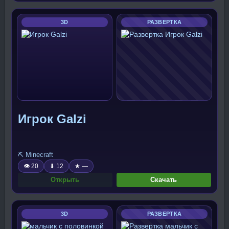
3D
РАЗВЕРТКА
Игрок Galzi
⛏️ Minecraft
👁 20
⬇ 12
★ —
Открыть
Скачать
3D
РАЗВЕРТКА