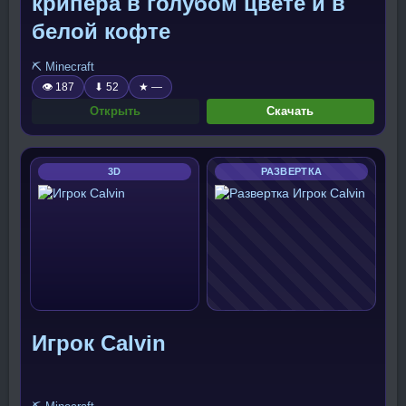
крипера в голубом цвете и в
белой кофте
⛏️ Minecraft
👁 187
⬇ 52
★ —
Открыть
Скачать
3D
РАЗВЕРТКА
Игрок Calvin