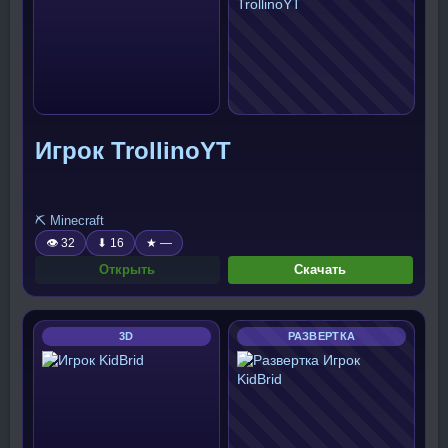
Игрок TrollinoYT
⛏️ Minecraft
👁 32
⬇ 16
★ —
Открыть
Скачать
3D
РАЗВЕРТКА