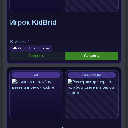
Игрок KidBrid
⛏️ Minecraft
👁 29
⬇ 37
★ —
Открыть
Скачать
3D
РАЗВЕРТКА