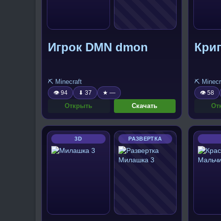
Игрок DMN dmon
Кри
⛏️ Minecraft
⛏️ Minecr
👁 94
⬇ 37
★ —
👁 58
Открыть
Скачать
От
3D
РАЗВЕРТКА