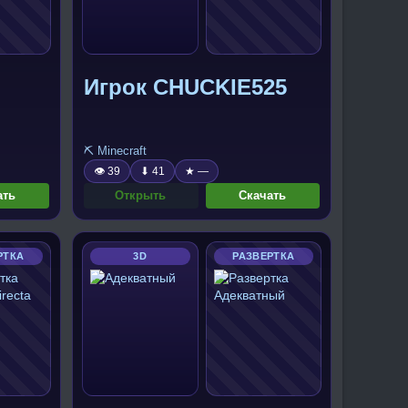
Игрок CHUCKIE525
⛏️ Minecraft
👁 39
⬇ 41
★ —
ать
Открыть
Скачать
РТКА
3D
РАЗВЕРТКА