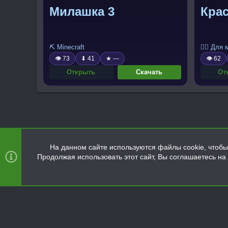
Милашка 3
Кра
⛏️ Minecraft
🧍‍♂️ Для
👁 73
⬇ 41
★ —
👁 62
Открыть
Скачать
От
На данном сайте используются файлы cookie, чтобы 
Продолжая использовать этот сайт, Вы соглашаетесь н