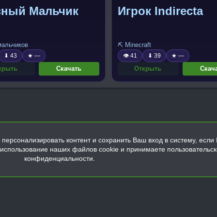
сный Мальчик
Игрок Indirecta
 мальчиков
⛏️ Minecraft
⬇ 43
★ —
👁 41
⬇ 39
★ —
крыть
Скачать
Открыть
Скач
персонализировать контент и сохранить Ваш вход в систему, если 
а использование наших файлов cookie и принимаете пользовательс
конфиденциальности.
Обратная связь
Условия и правила
Политика конфиденциальнос