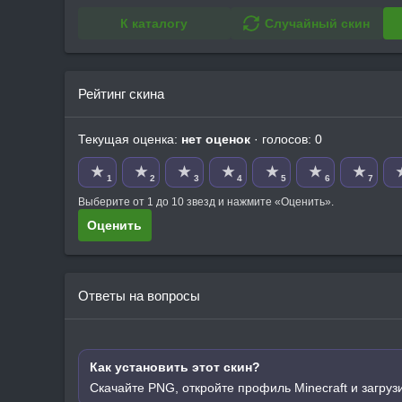
К каталогу
Случайный скин
Рейтинг скина
Текущая оценка:
нет оценок
· голосов: 0
★
★
★
★
★
★
★
1
2
3
4
5
6
7
Выберите от 1 до 10 звезд и нажмите «Оценить».
Оценить
Ответы на вопросы
Как установить этот скин?
Скачайте PNG, откройте профиль Minecraft и загруз