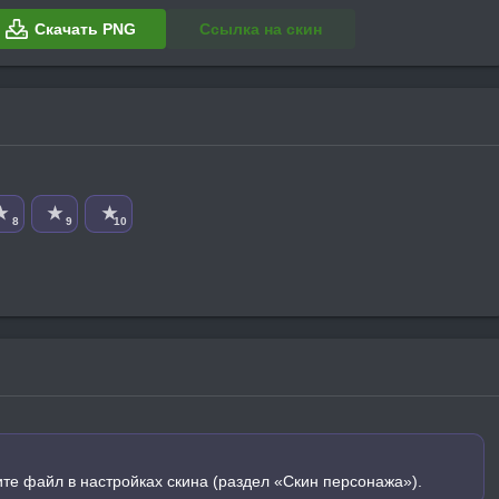
Скачать PNG
Ссылка на скин
★
★
★
8
9
10
ите файл в настройках скина (раздел «Скин персонажа»).