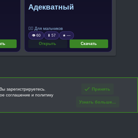
Адекватный
🧍‍♂️ Для мальчиков
👁 60
⬇ 57
★ —
ать
Открыть
Скачать
Вы зарегистрируетесь.
Принять
кое соглашение и политику
Узнать больше...
ти и условия покупки/возврата
Помощь
Главная
R
S
S