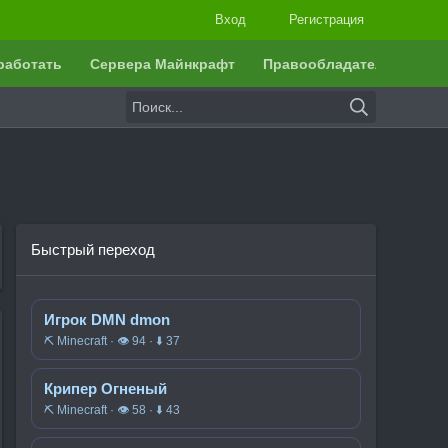
Вход
Регистрация
работать
Сервера Майнкрафт
Правообладателям
Быстрый переход
Игрок DMN dmon
⛏️ Minecraft · 👁 94 · ⬇ 37
Крипер Огненый
⛏️ Minecraft · 👁 58 · ⬇ 43