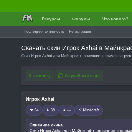
Ресурсы
Форумы
Что нового?
Последняя активность
Регистрация
Скачать скин Игрок Axhai в Майнкр
Скин Игрок Axhai для Майнкрафт: описание и прямая загруз
К каталогу
Случайный скин
Игрок Axhai
👁 64
⬇ 38
★ —
⛏️ Minecraft
Описание скина
Скин Игрок Axhai для Майнкрафт: описание и пряма