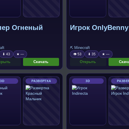
пер Огненый
Игрок OnlyBenny
aft
⛏️ Minecraft
⬇ 43
★ —
👁 53
⬇ 35
★ —
крыть
Скачать
Открыть
Скач
3D
РАЗВЕРТКА
3D
РАЗВЕ