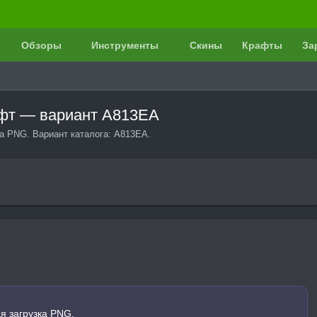
Обзоры
Инструменты
Скины
Крафты
За
афт — вариант A813EA
ка PNG. Вариант каталога: A813EA.
я загрузка PNG.