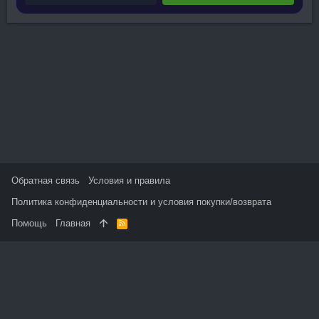
Обратная связь
Условия и правила
Политика конфиденциальности и условия покупки/возврата
Помощь
Главная
R
S
S
На данном сайте используются файлы cookie, чтобы
персонализировать контент и сохранить Ваш вход в систему,
если Вы зарегистрируетесь.
Продолжая использовать этот сайт, Вы соглашаетесь на
использование наших файлов cookie и принимаете
пользовательское соглашение и политику конфиденциальности.