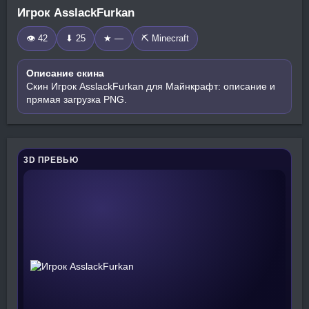
Игрок AsslackFurkan
👁 42
⬇ 25
★ —
⛏️ Minecraft
Описание скина
Скин Игрок AsslackFurkan для Майнкрафт: описание и
прямая загрузка PNG.
3D ПРЕВЬЮ