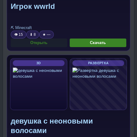
Игрок wwrld
⛏️ Minecraft
👁 15
⬇ 8
★ —
Открыть
Скачать
3D
РАЗВЕРТКА
девушка с неоновыми
волосами