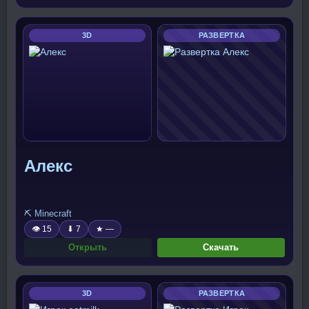
3D
РАЗВЕРТКА
Алекс
⛏️ Minecraft
👁 15
⬇ 7
★ —
Открыть
Скачать
3D
РАЗВЕРТКА