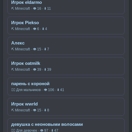
Игрок eldarmo
⛏️ Minecraft · 👁 16 · ⬇ 11
Игрок Piekso
⛏️ Minecraft · 👁 6 · ⬇ 4
Алекс
⛏️ Minecraft · 👁 15 · ⬇ 7
Игрок oatmilk
⛏️ Minecraft · 👁 39 · ⬇ 39
парень с короной
🧍‍♂️ Для мальчиков · 👁 106 · ⬇ 41
Игрок wwrld
⛏️ Minecraft · 👁 15 · ⬇ 8
девушка с неоновыми волосами
🧍‍♀️ Для девочек · 👁 97 · ⬇ 47