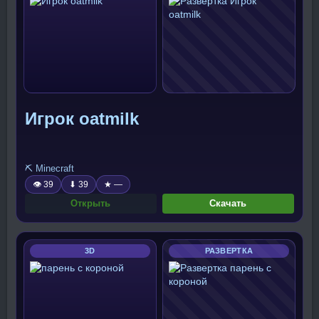
Игрок oatmilk
⛏️ Minecraft
👁 39
⬇ 39
★ —
Открыть
Скачать
3D
РАЗВЕРТКА