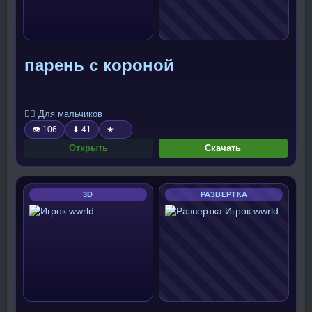
парень с короной
🧍‍♂️ Для мальчиков
👁 106
⬇ 41
★ —
Открыть
Скачать
3D
РАЗВЕРТКА