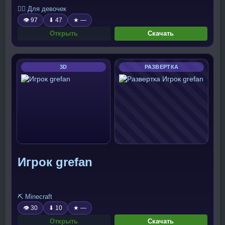
🧍‍♀️ Для девочек
👁 97
⬇ 47
★ —
Открыть
Скачать
3D
РАЗВЕРТКА
Игрок grefan
⛏️ Minecraft
👁 30
⬇ 10
★ —
Открыть
Скачать