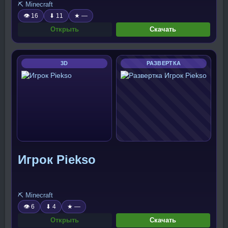
⛏️ Minecraft
👁 16
⬇ 11
★ —
Открыть
Скачать
3D
РАЗВЕРТКА
Игрок Piekso
⛏️ Minecraft
👁 6
⬇ 4
★ —
Открыть
Скачать