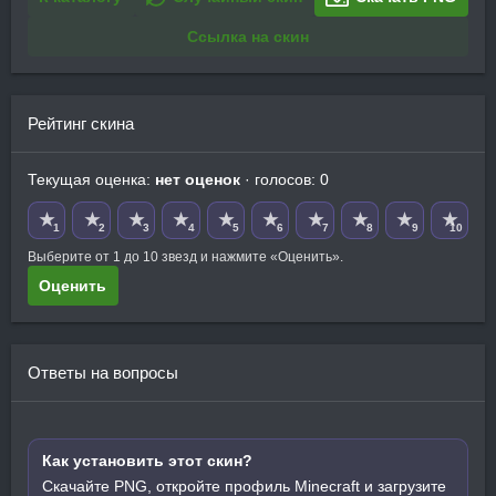
Ссылка на скин
Рейтинг скина
Текущая оценка:
нет оценок
· голосов: 0
★
★
★
★
★
★
★
★
★
★
1
2
3
4
5
6
7
8
9
10
Выберите от 1 до 10 звезд и нажмите «Оценить».
Оценить
Ответы на вопросы
Как установить этот скин?
Скачайте PNG, откройте профиль Minecraft и загрузите