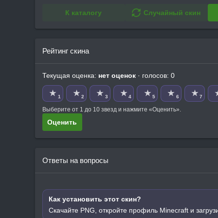
К каталогу
Случайный скин
Рейтинг скина
Текущая оценка:
нет оценок
· голосов: 0
★
★
★
★
★
★
★
1
2
3
4
5
6
7
Выберите от 1 до 10 звезд и нажмите «Оценить».
Оценить
Ответы на вопросы
Как установить этот скин?
Скачайте PNG, откройте профиль Minecraft и загруз