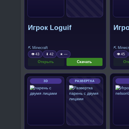
Игрок Loguif
Игро
⛏️ Minecraft
⛏️ Minecr
👁 43
⬇ 42
★ —
👁 45
Открыть
Скачать
От
3D
РАЗВЕРТКА