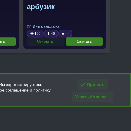
арбузик
🧍‍♂️ Для мальчиков
👁 105
⬇ 40
★ —
ать
Открыть
Скачать
Вы зарегистрируетесь.
Принять
кое соглашение и политику
Узнать больше...
ти и условия покупки/возврата
Помощь
Главная
R
S
S