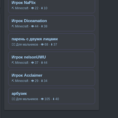
Игрок NaFlix
⛏️ Minecraft · 👁 22 · ⬇ 10
Игрок Diceamation
⛏️ Minecraft · 👁 44 · ⬇ 38
парень с двумя лицами
🧍‍♂️ Для мальчиков · 👁 68 · ⬇ 37
Игрок nelsonUWU
⛏️ Minecraft · 👁 37 · ⬇ 44
Игрок Acclaimer
⛏️ Minecraft · 👁 29 · ⬇ 34
арбузик
🧍‍♂️ Для мальчиков · 👁 105 · ⬇ 40