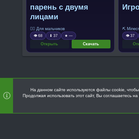
парень с двумя
Игр
лицами
🧍‍♂️ Для мальчиков
⛏️ Minecr
👁 68
⬇ 37
★ —
👁 37
Открыть
Скачать
От
На данном сайте используются файлы cookie, чтобы 
Продолжая использовать этот сайт, Вы соглашаетесь н