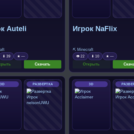
к Auteli
Игрок NaFlix
aft
⛏️ Minecraft
⬇ 39
★ —
👁 22
⬇ 10
★ —
крыть
Скачать
Открыть
Скач
3D
РАЗВЕРТКА
3D
РАЗВЕ