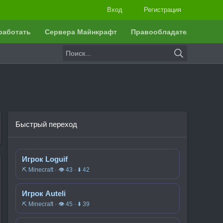
Вход
Регистрация
работать
Сервера Майнкрафт
Правообладателям
Быстрый переход
Игрок Loguif
⛏️ Minecraft · 👁 43 · ⬇ 42
Игрок Auteli
⛏️ Minecraft · 👁 45 · ⬇ 39