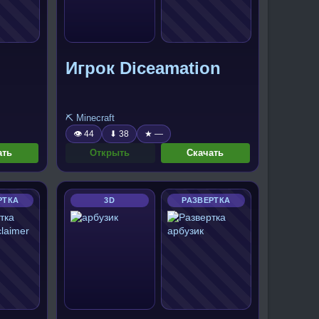
Игрок Diceamation
⛏️ Minecraft
👁 44
⬇ 38
★ —
ать
Открыть
Скачать
РТКА
3D
РАЗВЕРТКА