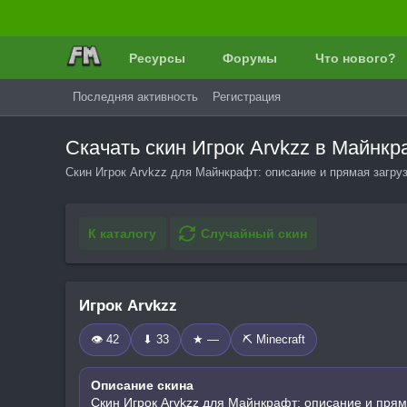
Ресурсы
Форумы
Что нового?
Последняя активность
Регистрация
Скачать скин Игрок Arvkzz в Майнк
Скин Игрок Arvkzz для Майнкрафт: описание и прямая загру
К каталогу
Случайный скин
Игрок Arvkzz
👁 42
⬇ 33
★ —
⛏️ Minecraft
Описание скина
Скин Игрок Arvkzz для Майнкрафт: описание и прям