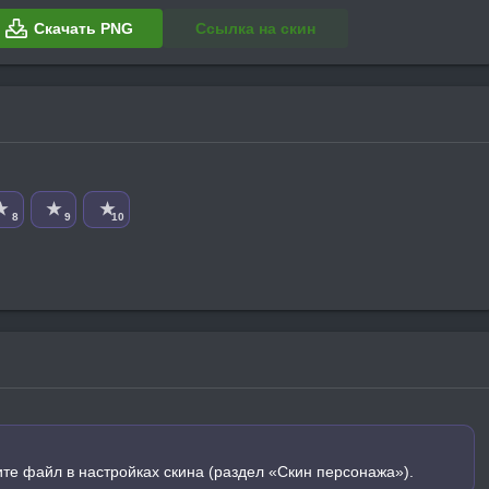
Скачать PNG
Ссылка на скин
★
★
★
8
9
10
ите файл в настройках скина (раздел «Скин персонажа»).