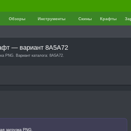
Обзоры
Инструменты
Скины
Крафты
За
рафт — вариант 8A5A72
зка PNG. Вариант каталога: 8A5A72.
ая загрузка PNG.