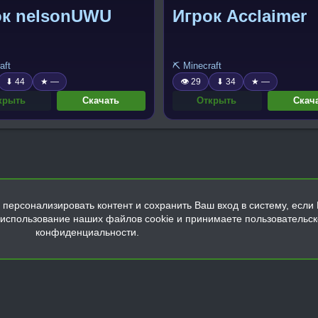
ок nelsonUWU
Игрок Acclaimer
aft
⛏️ Minecraft
⬇ 44
★ —
👁 29
⬇ 34
★ —
крыть
Скачать
Открыть
Скач
персонализировать контент и сохранить Ваш вход в систему, если 
а использование наших файлов cookie и принимаете пользовательс
конфиденциальности.
Обратная связь
Условия и правила
Политика конфиденциальнос