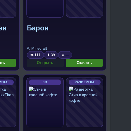
ен
Барон
⛏️ Minecraft
👁 111
⬇ 39
★ —
ать
Открыть
Скачать
РТКА
3D
РАЗВЕРТКА