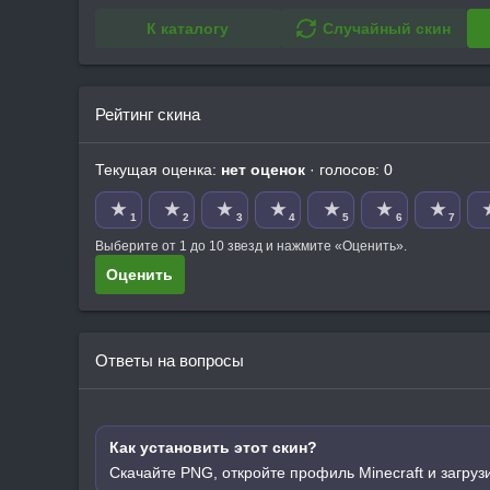
К каталогу
Случайный скин
Рейтинг скина
Текущая оценка:
нет оценок
· голосов: 0
★
★
★
★
★
★
★
1
2
3
4
5
6
7
Выберите от 1 до 10 звезд и нажмите «Оценить».
Оценить
Ответы на вопросы
Как установить этот скин?
Скачайте PNG, откройте профиль Minecraft и загруз