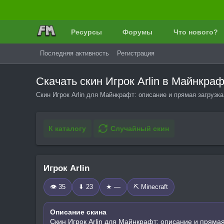
Ресурсы
Форумы
Что нового?
Последняя активность
Регистрация
Скачать скин Игрок Arlin в Майнкра
Скин Игрок Arlin для Майнкрафт: описание и прямая загрузк
К каталогу
Случайный скин
Игрок Arlin
👁 35
⬇ 23
★ —
⛏️ Minecraft
Описание скина
Скин Игрок Arlin для Майнкрафт: описание и прямая