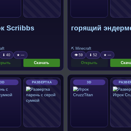
к Scriibbs
горящий эндерм
aft
⛏️ Minecraft
⬇ 40
★ —
👁 59
⬇ 52
★ —
крыть
Скачать
Открыть
Скач
3D
РАЗВЕРТКА
3D
РАЗВЕ