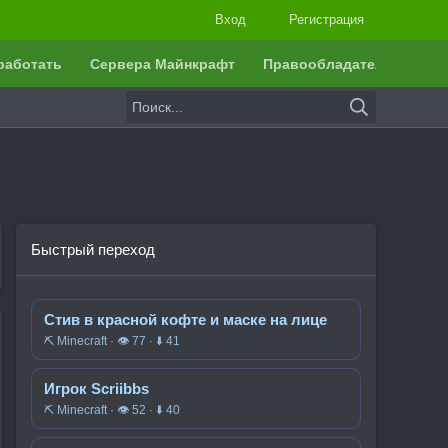
Вход
Регистрация
работать
Сервера Майнкрафт
Правообладателям
Быстрый переход
Стив в красной кофте и маске на лице
⛏️ Minecraft · 👁 77 · ⬇ 41
Игрок Scriibbs
⛏️ Minecraft · 👁 52 · ⬇ 40