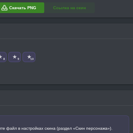
Скачать PNG
Ссылка на скин
★
★
★
8
9
10
ите файл в настройках скина (раздел «Скин персонажа»).