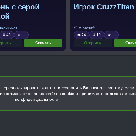
нь с серой
Игрок CruzzTitan
кой
 мальчиков
⛏️ Minecraft
⬇ 43
★ —
👁 24
⬇ 10
★ —
крыть
Скачать
Открыть
Скач
персонализировать контент и сохранить Ваш вход в систему, если 
а использование наших файлов cookie и принимаете пользовательс
конфиденциальности.
Обратная связь
Условия и правила
Политика конфиденциальнос