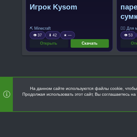
Игрок Kysom
паре
сум
⛏️ Minecraft
🧍‍♂️ Для
👁 37
⬇ 42
★ —
👁 53
Открыть
Скачать
От
На данном сайте используются файлы cookie, чтобы 
Продолжая использовать этот сайт, Вы соглашаетесь н