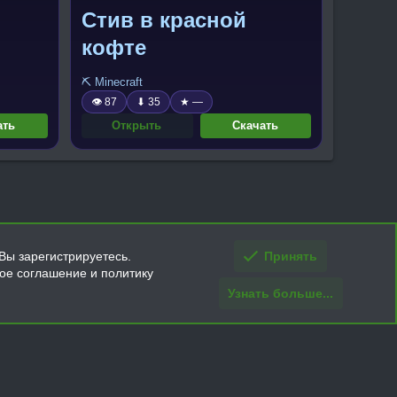
Стив в красной
кофте
⛏️ Minecraft
👁 87
⬇ 35
★ —
ать
Открыть
Скачать
Вы зарегистрируетесь.
Принять
кое соглашение и политику
Узнать больше...
ти и условия покупки/возврата
Помощь
Главная
R
S
S