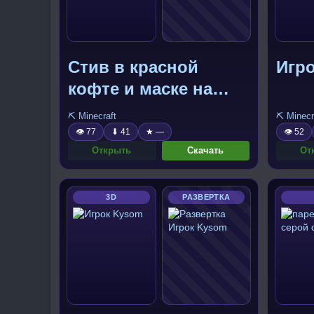
Стив в красной
Игро
кофте и маске на
лице
⛏️ Minecraft
⛏️ Minecr
👁 77
⬇ 41
★ —
👁 52
Открыть
Скачать
От
3D
РАЗВЕРТКА