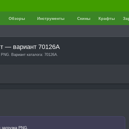
Обзоры
Инструменты
Скины
Крафты
За
фт — вариант 70126A
а PNG. Вариант каталога: 70126A.
 загрузка PNG.