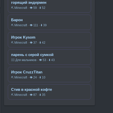
горящий эндермен
⛏️ Minecraft · 👁 59 · ⬇ 52
Барон
⛏️ Minecraft · 👁 111 · ⬇ 39
Игрок Kysom
⛏️ Minecraft · 👁 37 · ⬇ 42
парень с серой сумкой
🧍‍♂️ Для мальчиков · 👁 53 · ⬇ 43
Игрок CruzzTitan
⛏️ Minecraft · 👁 24 · ⬇ 10
Стив в красной кофте
⛏️ Minecraft · 👁 87 · ⬇ 35