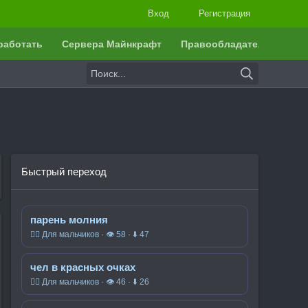
Вход
Регистрация
работать
Сервера Майнкрафт
Правообладателям
Быстрый переход
парень молния
🧍‍♂️ Для мальчиков · 👁 58 · ⬇ 47
чел в красных очках
🧍‍♂️ Для мальчиков · 👁 46 · ⬇ 26