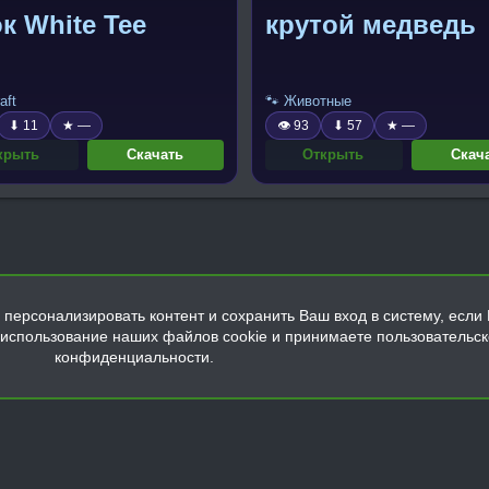
к White Tee
крутой медведь
aft
🐾 Животные
⬇ 11
★ —
👁 93
⬇ 57
★ —
крыть
Скачать
Открыть
Скач
персонализировать контент и сохранить Ваш вход в систему, если 
а использование наших файлов cookie и принимаете пользовательс
конфиденциальности.
Обратная связь
Условия и правила
Политика конфиденциальнос