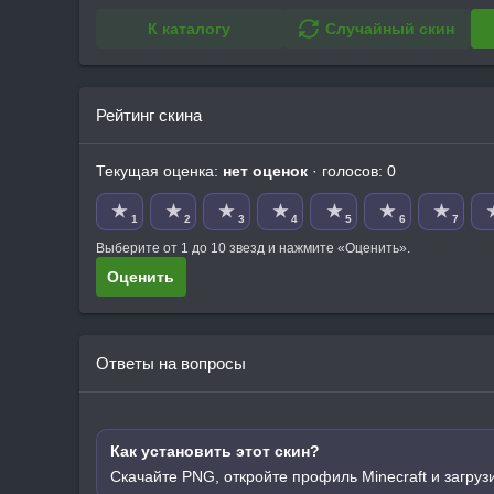
К каталогу
Случайный скин
Рейтинг скина
Текущая оценка:
нет оценок
· голосов: 0
★
★
★
★
★
★
★
1
2
3
4
5
6
7
Выберите от 1 до 10 звезд и нажмите «Оценить».
Оценить
Ответы на вопросы
Как установить этот скин?
Скачайте PNG, откройте профиль Minecraft и загруз