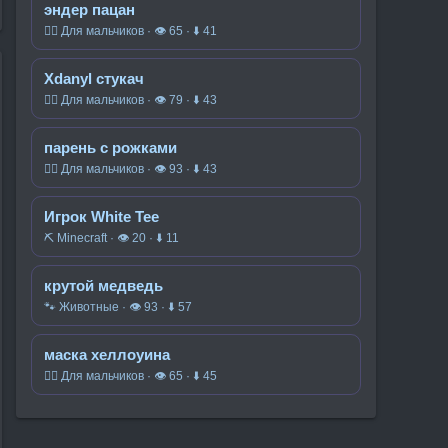
эндер пацан
🧍‍♂️ Для мальчиков · 👁 65 · ⬇ 41
Xdanyl стукач
🧍‍♂️ Для мальчиков · 👁 79 · ⬇ 43
парень с рожками
🧍‍♂️ Для мальчиков · 👁 93 · ⬇ 43
Игрок White Tee
⛏️ Minecraft · 👁 20 · ⬇ 11
крутой медведь
🐾 Животные · 👁 93 · ⬇ 57
маска хеллоуина
🧍‍♂️ Для мальчиков · 👁 65 · ⬇ 45