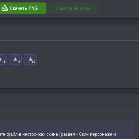
Скачать PNG
Ссылка на скин
★
★
★
8
9
10
ите файл в настройках скина (раздел «Скин персонажа»).