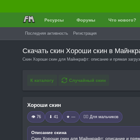
Ресурсы
Форумы
Что нового?
Последняя активность
Регистрация
Скачать скин Хороши скин в Майнк
Скин Хороши скин для Майнкрафт: описание и прямая загруз
К каталогу
Случайный скин
Хороши скин
👁 76
⬇ 41
★ —
🧍‍♂️ Для мальчиков
Описание скина
Скин Хороши скин для Майнкрафт: описание и прям