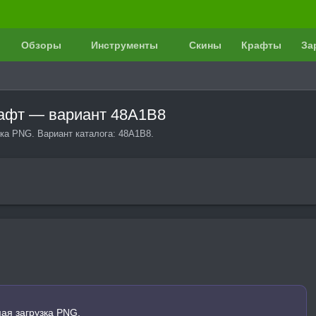
Обзоры
Инструменты
Скины
Крафты
За
рафт — вариант 48A1B8
ка PNG. Вариант каталога: 48A1B8.
ая загрузка PNG.