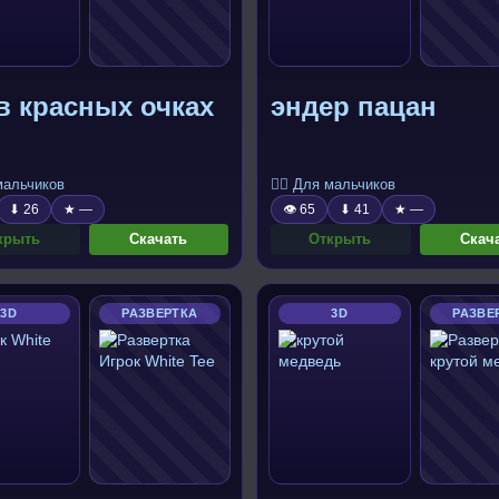
в красных очках
эндер пацан
 мальчиков
🧍‍♂️ Для мальчиков
⬇ 26
★ —
👁 65
⬇ 41
★ —
крыть
Скачать
Открыть
Скач
3D
РАЗВЕРТКА
3D
РАЗВЕ