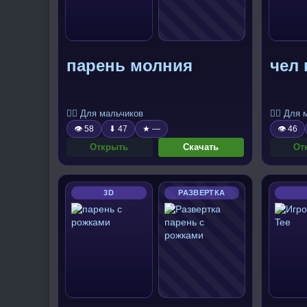
парень молния
чел 
🧍‍♂️ Для мальчиков
🧍‍♂️ Для
👁 58
⬇ 47
★ —
👁 46
Открыть
Скачать
От
3D
РАЗВЕРТКА