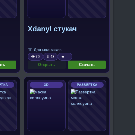
Xdanyl стукач
🧍‍♂️ Для мальчиков
👁 79
⬇ 43
★ —
ать
Открыть
Скачать
РТКА
3D
РАЗВЕРТКА