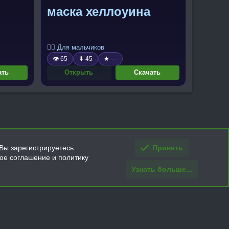
маска хеллоуина
🧍‍♂️ Для мальчиков
👁 65
⬇ 45
★ —
ать
Открыть
Скачать
Вы зарегистрируетесь.
Принять
кое соглашение и политику
Узнать больше...
ти и условия покупки/возврата
Помощь
Главная
R
S
S