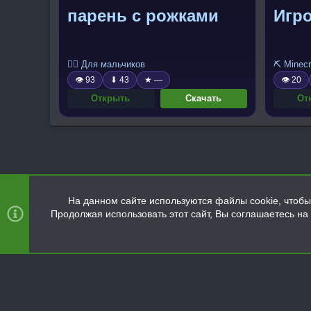
парень с рожками
Игро
🧍‍♂️ Для мальчиков
⛏️ Minecr
👁 93
⬇ 43
★ —
👁 20
Открыть
Скачать
От
На данном сайте используются файлы cookie, чтобы 
Продолжая использовать этот сайт, Вы соглашаетесь н