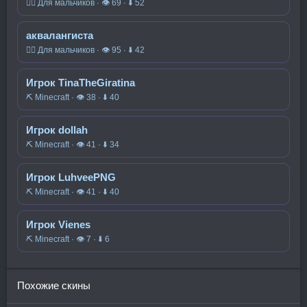
🧍‍♂️ Для мальчиков · 👁 69 · ⬇ 52
аквалангиста
🧍‍♂️ Для мальчиков · 👁 95 · ⬇ 42
Игрок TinaTheGiratina
⛏️ Minecraft · 👁 38 · ⬇ 40
Игрок dollah
⛏️ Minecraft · 👁 41 · ⬇ 34
Игрок LuhveePNG
⛏️ Minecraft · 👁 41 · ⬇ 40
Игрок Vienes
⛏️ Minecraft · 👁 7 · ⬇ 6
Похожие скины