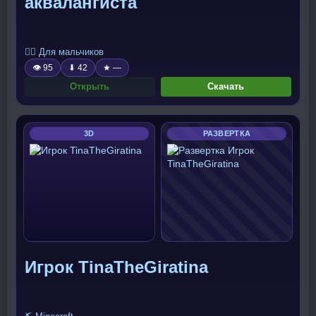
аквалангиста
🧍‍♂️ Для мальчиков
👁 95
⬇ 42
★ —
Открыть
Скачать
3D
РАЗВЕРТКА
Игрок TinaTheGiratina