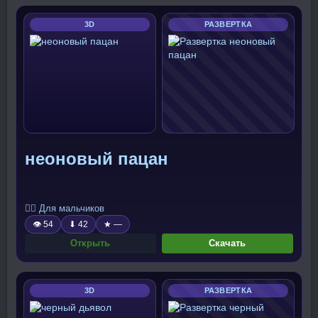
3D
РАЗВЕРТКА
неоновый пацан
🧍‍♂️ Для мальчиков
👁 54
⬇ 42
★ —
Открыть
Скачать
3D
РАЗВЕРТКА