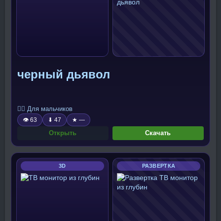
черный дьявол
🧍‍♂️ Для мальчиков
👁 63
⬇ 47
★ —
Открыть
Скачать
3D
РАЗВЕРТКА