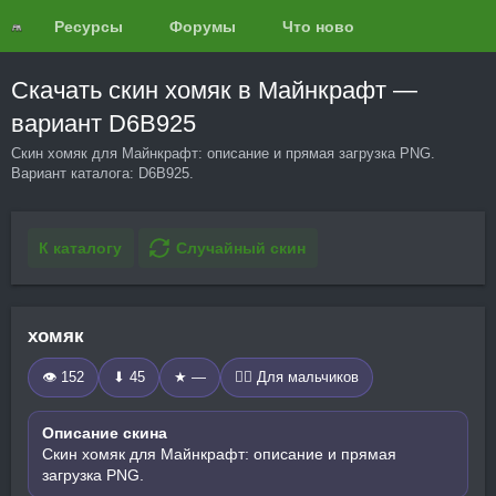
Ресурсы
Форумы
Что нового?
Обзоры
Скачать скин хомяк в Майнкрафт —
вариант D6B925
Скин хомяк для Майнкрафт: описание и прямая загрузка PNG.
Вариант каталога: D6B925.
К каталогу
Случайный скин
хомяк
👁 152
⬇ 45
★ —
🧍‍♂️ Для мальчиков
Описание скина
Скин хомяк для Майнкрафт: описание и прямая
загрузка PNG.