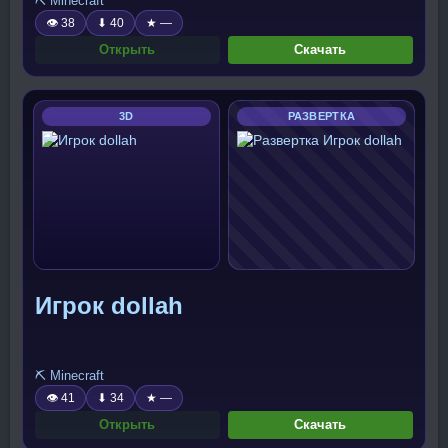
⛏️ Minecraft
👁 38
⬇ 40
★ —
Открыть
Скачать
3D
РАЗВЕРТКА
Игрок dollah
⛏️ Minecraft
👁 41
⬇ 34
★ —
Открыть
Скачать