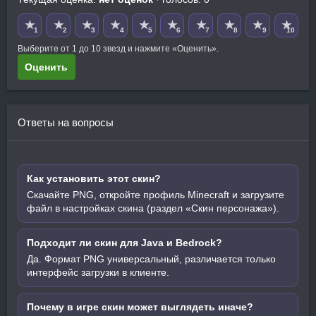
★
★
★
★
★
★
★
★
★
★
1
2
3
4
5
6
7
8
9
10
Выберите от 1 до 10 звезд и нажмите «Оценить».
Оценить
Ответы на вопросы
Как установить этот скин?
Скачайте PNG, откройте профиль Minecraft и загрузите
файл в настройках скина (раздел «Скин персонажа»).
Подходит ли скин для Java и Bedrock?
Да. Формат PNG универсальный, различается только
интерфейс загрузки в клиенте.
Почему в игре скин может выглядеть иначе?