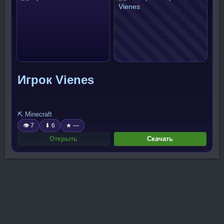
Игрок Vienes
⛏️ Minecraft
👁 7
⬇ 6
★ —
Открыть
Скачать