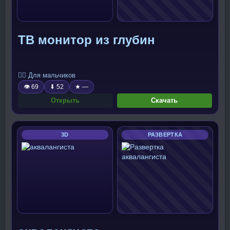
ТВ монитор из глубин
🧍‍♂️ Для мальчиков
👁 69
⬇ 52
★ —
Открыть
Скачать
3D
РАЗВЕРТКА