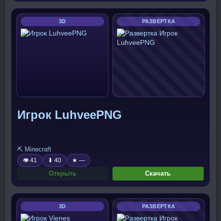
3D
РАЗВЕРТКА
Игрок LuhveePNG
⛏️ Minecraft
👁 41
⬇ 40
★ —
Открыть
Скачать
3D
РАЗВЕРТКА