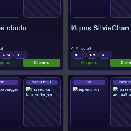
к cluclu
Игрок SilviaChan
aft
⛏️ Minecraft
⬇ 34
★ —
👁 13
⬇ 9
★ —
крыть
Скачать
Открыть
Скач
3D
РАЗВЕРТКА
3D
РАЗВЕ