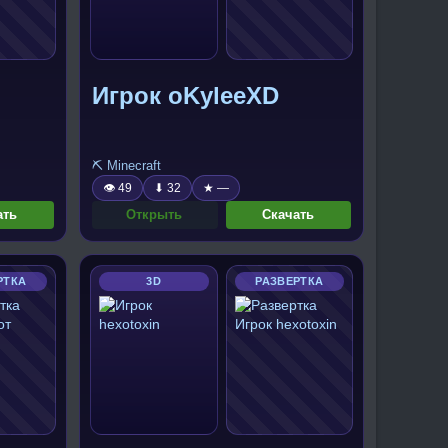
Игрок oKyleeXD
⛏️ Minecraft
👁 49
⬇ 32
★ —
ать
Открыть
Скачать
РТКА
3D
РАЗВЕРТКА