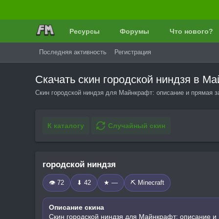
Ресурсы
Форумы
Что нового?
Последняя активность
Регистрация
Скачать скин городской ниндзя в М
Скин городской ниндзя для Майнкрафт: описание и прямая з
К каталогу
Случайный скин
городской ниндзя
👁 72
⬇ 42
★ —
⛏️ Minecraft
Описание скина
Скин городской ниндзя для Майнкрафт: описание и 