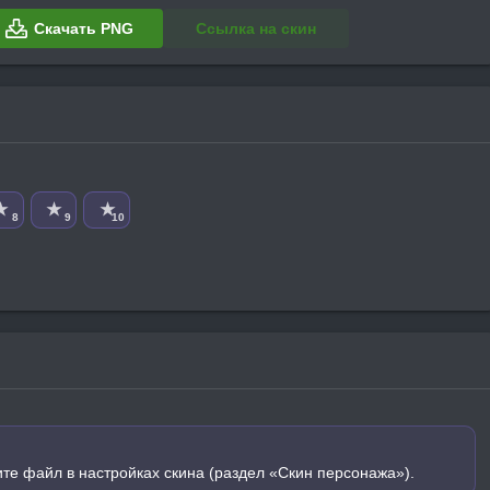
Скачать PNG
Ссылка на скин
★
★
★
8
9
10
ите файл в настройках скина (раздел «Скин персонажа»).