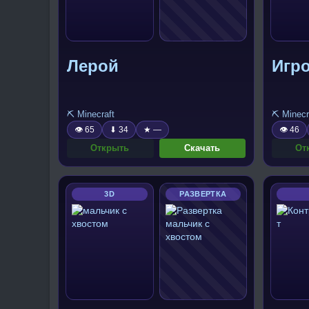
Лерой
Игро
⛏️ Minecraft
⛏️ Minecr
👁 65
⬇ 34
★ —
👁 46
Открыть
Скачать
От
3D
РАЗВЕРТКА