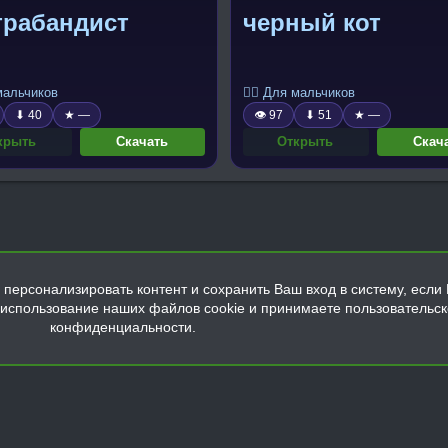
трабандист
черный кот
 мальчиков
🧍‍♂️ Для мальчиков
⬇ 40
★ —
👁 97
⬇ 51
★ —
крыть
Скачать
Открыть
Скач
персонализировать контент и сохранить Ваш вход в систему, если 
а использование наших файлов cookie и принимаете пользовательс
конфиденциальности.
Обратная связь
Условия и правила
Политика конфиденциальнос