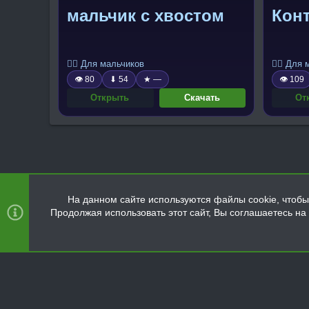
мальчик с хвостом
Кон
🧍‍♂️ Для мальчиков
🧍‍♂️ Для
👁 80
⬇ 54
★ —
👁 109
Открыть
Скачать
От
На данном сайте используются файлы cookie, чтобы 
Продолжая использовать этот сайт, Вы соглашаетесь н