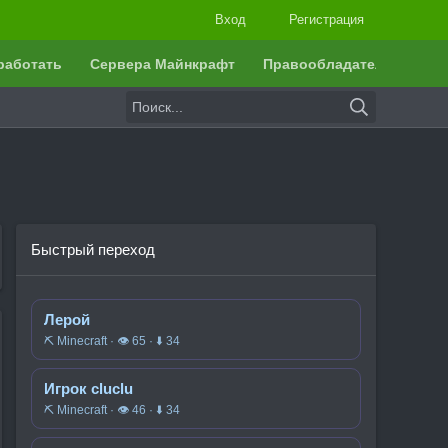
Вход
Регистрация
работать
Сервера Майнкрафт
Правообладателям
Быстрый переход
Лерой
⛏️ Minecraft · 👁 65 · ⬇ 34
Игрок cluclu
⛏️ Minecraft · 👁 46 · ⬇ 34