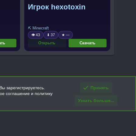
Игрок hexotoxin
⛏️ Minecraft
👁 43
⬇ 37
★ —
ать
Открыть
Скачать
Вы зарегистрируетесь.
Принять
кое соглашение и политику
Узнать больше...
ти и условия покупки/возврата
Помощь
Главная
R
S
S