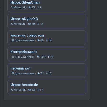
Игрок SilviaChan
⛏️ Minecraft · 👁 13 · ⬇ 9
Игрок oKyleeXD
⛏️ Minecraft · 👁 49 · ⬇ 32
мальчик с хвостом
🧍‍♂️ Для мальчиков · 👁 80 · ⬇ 54
Контрабандист
🧍‍♂️ Для мальчиков · 👁 109 · ⬇ 40
черный кот
🧍‍♂️ Для мальчиков · 👁 97 · ⬇ 51
Игрок hexotoxin
⛏️ Minecraft · 👁 43 · ⬇ 37