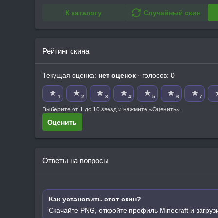
К каталогу
Случайный скин
Рейтинг скина
Текущая оценка:
нет оценок
· голосов: 0
★
★
★
★
★
★
★
1
2
3
4
5
6
7
Выберите от 1 до 10 звезд и нажмите «Оценить».
Оценить
Ответы на вопросы
Как установить этот скин?
Скачайте PNG, откройте профиль Minecraft и загруз