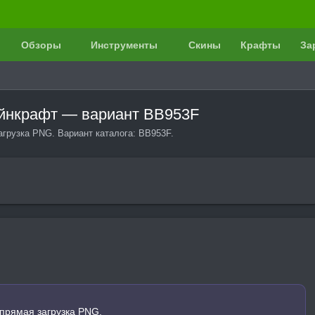
Обзоры
Инструменты
Скины
Крафты
За
айнкрафт — вариант BB953F
агрузка PNG. Вариант каталога: BB953F.
прямая загрузка PNG.