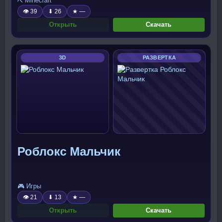
⛏️ Minecraft
👁 39
⬇ 26
★ —
Открыть
Скачать
3D
РАЗВЕРТКА
Роблокс Мальчик
🎮 Игры
👁 21
⬇ 13
★ —
Открыть
Скачать