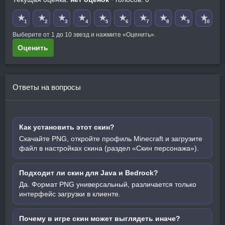
★
★
★
★
★
★
★
★
★
★
1
2
3
4
5
6
7
8
9
10
Выберите от 1 до 10 звезд и нажмите «Оценить».
Оценить
Ответы на вопросы
Как установить этот скин?
Скачайте PNG, откройте профиль Minecraft и загрузите
файл в настройках скина (раздел «Скин персонажа»).
Подходит ли скин для Java и Bedrock?
Да. Формат PNG универсальный, различается только
интерфейс загрузки в клиенте.
Почему в игре скин может выглядеть иначе?