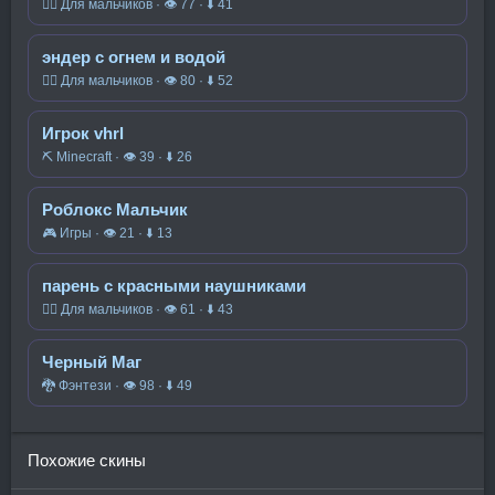
🧍‍♂️ Для мальчиков · 👁 77 · ⬇ 41
эндер с огнем и водой
🧍‍♂️ Для мальчиков · 👁 80 · ⬇ 52
Игрок vhrl
⛏️ Minecraft · 👁 39 · ⬇ 26
Роблокс Мальчик
🎮 Игры · 👁 21 · ⬇ 13
парень с красными наушниками
🧍‍♂️ Для мальчиков · 👁 61 · ⬇ 43
Черный Маг
🐉 Фэнтези · 👁 98 · ⬇ 49
Похожие скины