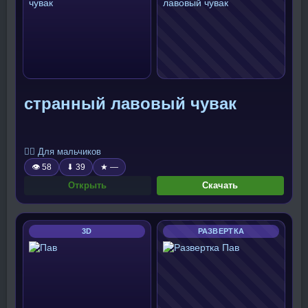
странный лавовый чувак
🧍‍♂️ Для мальчиков
👁 58
⬇ 39
★ —
Открыть
Скачать
3D
РАЗВЕРТКА