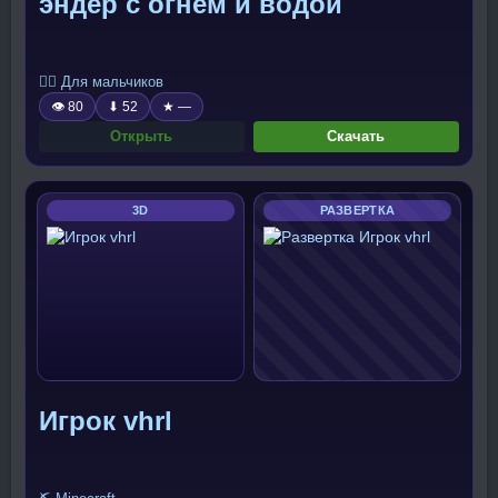
эндер с огнем и водой
🧍‍♂️ Для мальчиков
👁 80
⬇ 52
★ —
Открыть
Скачать
3D
РАЗВЕРТКА
Игрок vhrl