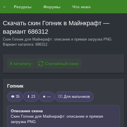
Ресурсы
Форумы
Что нового?
Обзоры
Скачать скин Гопник в Майнкрафт —
вариант 686312
Скин Гопник для Майнкрафт: описание и прямая загрузка PNG.
Вариант каталога: 686312.
К каталогу
Случайный скин
Гопник
👁 35
⬇ 23
★ —
🧍‍♂️ Для мальчиков
Описание скина
Скин Гопник для Майнкрафт: описание и прямая
загрузка PNG.