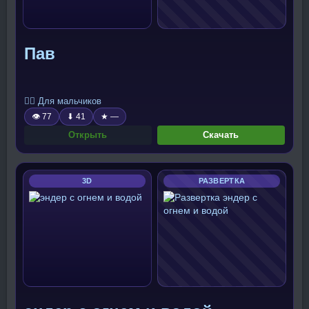
Пав
🧍‍♂️ Для мальчиков
👁 77
⬇ 41
★ —
Открыть
Скачать
3D
РАЗВЕРТКА