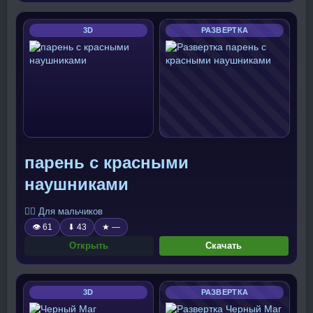
3D
РАЗВЕРТКА
парень с красными
наушниками
🧍‍♂️ Для мальчиков
👁 61
⬇ 43
★ —
Открыть
Скачать
3D
РАЗВЕРТКА