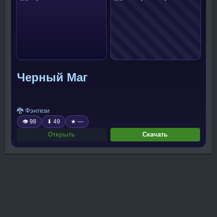
Черный Маг
🐉 Фэнтези
👁 98
⬇ 49
★ —
Открыть
Скачать