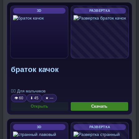
3D
РАЗВЕРТКА
браток качок
🧍‍♂️ Для мальчиков
👁 60
⬇ 45
★ —
Открыть
Скачать
3D
РАЗВЕРТКА