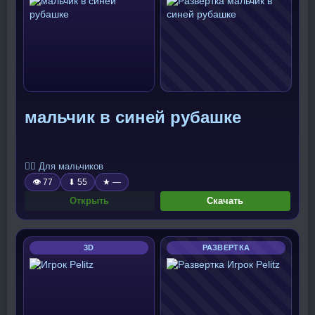
мальчик в синей рубашке
🧍‍♂️ Для мальчиков
👁 77
⬇ 55
★ —
Открыть
Скачать
3D
РАЗВЕРТКА