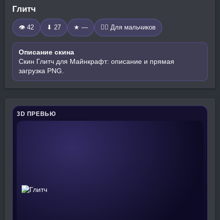
Глитч
👁 42
⬇ 27
★ —
🧍‍♂️ Для мальчиков
Описание скина
Скин Глитч для Майнкрафт: описание и прямая
загрузка PNG.
3D ПРЕВЬЮ