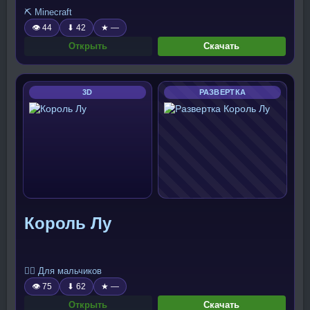
⛏️ Minecraft
👁 44
⬇ 42
★ —
Открыть
Скачать
3D
РАЗВЕРТКА
Король Лу
🧍‍♂️ Для мальчиков
👁 75
⬇ 62
★ —
Открыть
Скачать