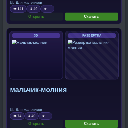
🧍‍♂️ Для мальчиков
👁 141
⬇ 49
★ —
Открыть
Скачать
3D
РАЗВЕРТКА
мальчик-молния
🧍‍♂️ Для мальчиков
👁 74
⬇ 40
★ —
Открыть
Скачать