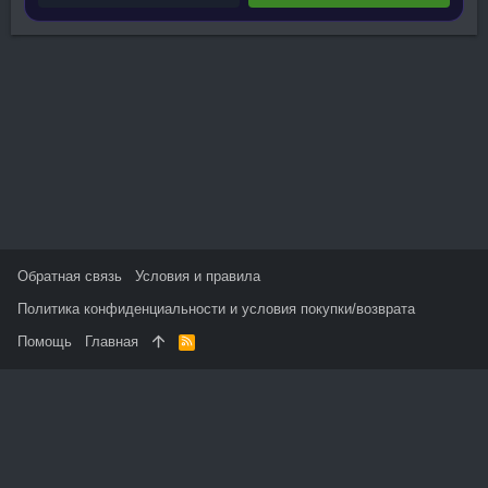
Обратная связь
Условия и правила
Политика конфиденциальности и условия покупки/возврата
Помощь
Главная
R
S
S
На данном сайте используются файлы cookie, чтобы
персонализировать контент и сохранить Ваш вход в систему,
если Вы зарегистрируетесь.
Продолжая использовать этот сайт, Вы соглашаетесь на
использование наших файлов cookie и принимаете
пользовательское соглашение и политику конфиденциальности.