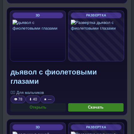
3D
РАЗВЕРТКА
дьявол с фиолетовыми
глазами
🧍‍♂️ Для мальчиков
👁 78
⬇ 40
★ —
Открыть
Скачать
3D
РАЗВЕРТКА