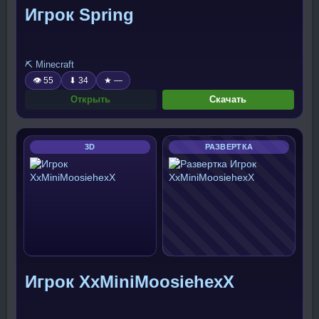
Игрок Spring
⛏️ Minecraft
👁 55
⬇ 34
★ —
Открыть
Скачать
3D
РАЗВЕРТКА
Игрок XxMiniMoosiehexX