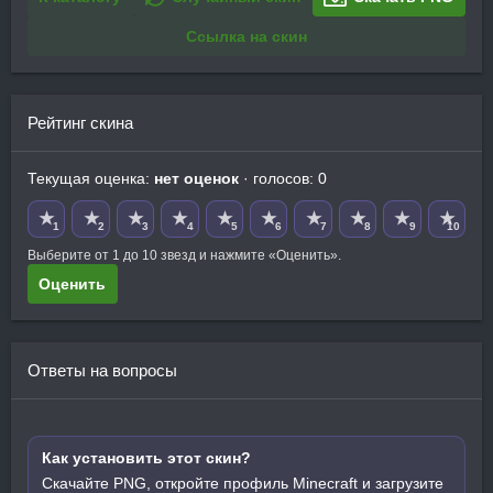
Ссылка на скин
Рейтинг скина
Текущая оценка:
нет оценок
· голосов: 0
★
★
★
★
★
★
★
★
★
★
1
2
3
4
5
6
7
8
9
10
Выберите от 1 до 10 звезд и нажмите «Оценить».
Оценить
Ответы на вопросы
Как установить этот скин?
Скачайте PNG, откройте профиль Minecraft и загрузите