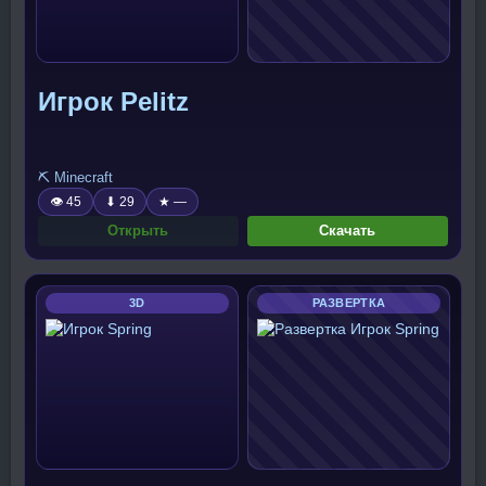
Игрок Pelitz
⛏️ Minecraft
👁 45
⬇ 29
★ —
Открыть
Скачать
3D
РАЗВЕРТКА