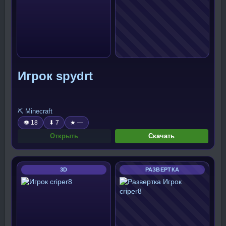
Игрок spydrt
⛏️ Minecraft
👁 18
⬇ 7
★ —
Открыть
Скачать
3D
РАЗВЕРТКА