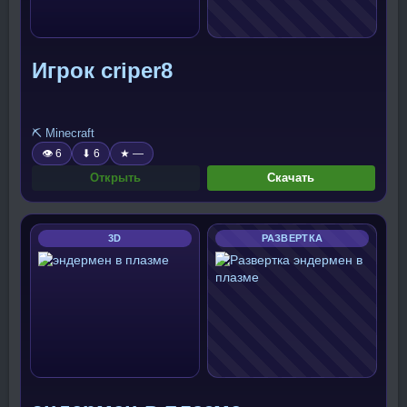
Игрок criper8
⛏️ Minecraft
👁 6
⬇ 6
★ —
Открыть
Скачать
3D
РАЗВЕРТКА