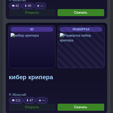
⛏️ Minecraft
👁 42
⬇ 40
★ —
Открыть
Скачать
3D
РАЗВЕРТКА
кибер крипера
⛏️ Minecraft
👁 111
⬇ 47
★ —
Открыть
Скачать