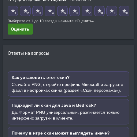
★
★
★
★
★
★
★
★
★
★
1
2
3
4
5
6
7
8
9
10
Выберите от 1 до 10 звезд и нажмите «Оценить».
Оценить
Ответы на вопросы
Как установить этот скин?
Скачайте PNG, откройте профиль Minecraft и загрузите
файл в настройках скина (раздел «Скин персонажа»).
Подходит ли скин для Java и Bedrock?
Да. Формат PNG универсальный, различается только
интерфейс загрузки в клиенте.
Почему в игре скин может выглядеть иначе?