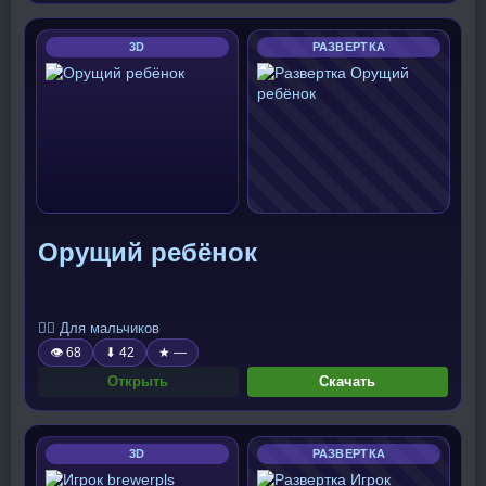
3D
РАЗВЕРТКА
Орущий ребёнок
🧍‍♂️ Для мальчиков
👁 68
⬇ 42
★ —
Открыть
Скачать
3D
РАЗВЕРТКА