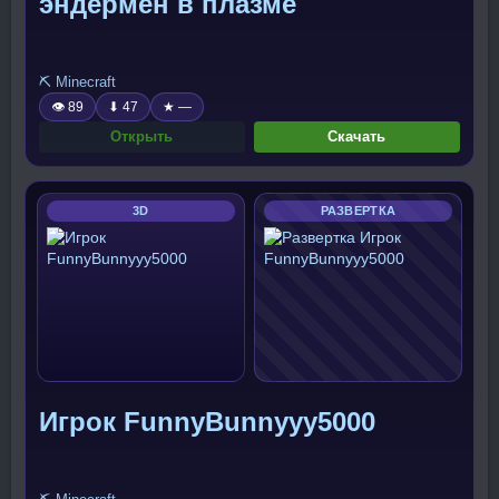
эндермен в плазме
⛏️ Minecraft
👁 89
⬇ 47
★ —
Открыть
Скачать
3D
РАЗВЕРТКА
Игрок FunnyBunnyyy5000