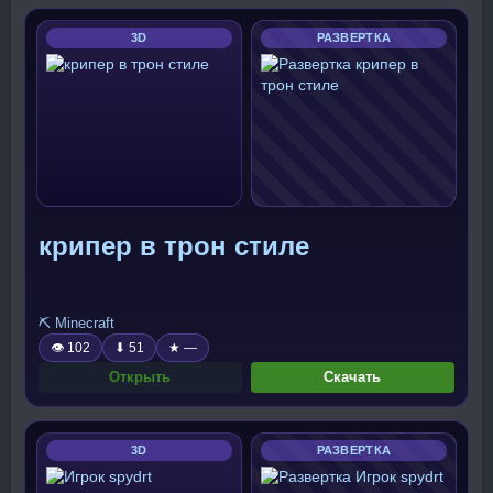
3D
РАЗВЕРТКА
крипер в трон стиле
⛏️ Minecraft
👁 102
⬇ 51
★ —
Открыть
Скачать
3D
РАЗВЕРТКА