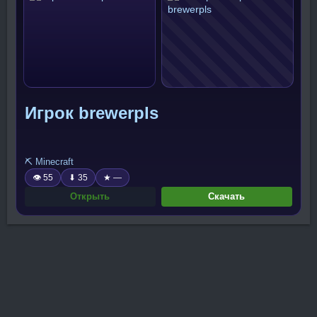
Игрок brewerpls
⛏️ Minecraft
👁 55
⬇ 35
★ —
Открыть
Скачать