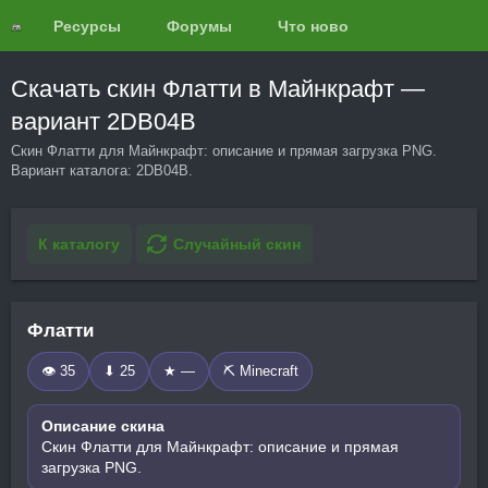
Ресурсы
Форумы
Что нового?
Обзоры
Скачать скин Флатти в Майнкрафт —
вариант 2DB04B
Скин Флатти для Майнкрафт: описание и прямая загрузка PNG.
Вариант каталога: 2DB04B.
К каталогу
Случайный скин
Флатти
👁 35
⬇ 25
★ —
⛏️ Minecraft
Описание скина
Скин Флатти для Майнкрафт: описание и прямая
загрузка PNG.