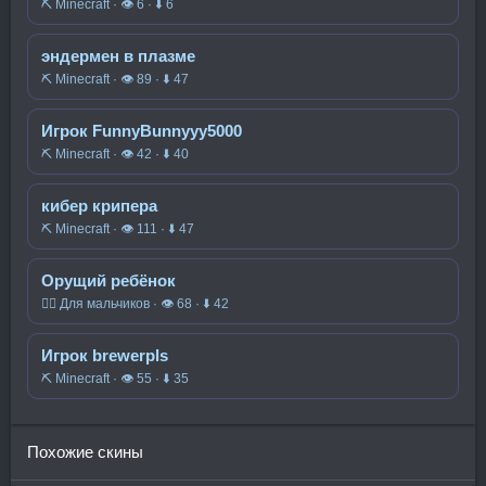
⛏️ Minecraft · 👁 6 · ⬇ 6
эндермен в плазме
⛏️ Minecraft · 👁 89 · ⬇ 47
Игрок FunnyBunnyyy5000
⛏️ Minecraft · 👁 42 · ⬇ 40
кибер крипера
⛏️ Minecraft · 👁 111 · ⬇ 47
Орущий ребёнок
🧍‍♂️ Для мальчиков · 👁 68 · ⬇ 42
Игрок brewerpls
⛏️ Minecraft · 👁 55 · ⬇ 35
Похожие скины