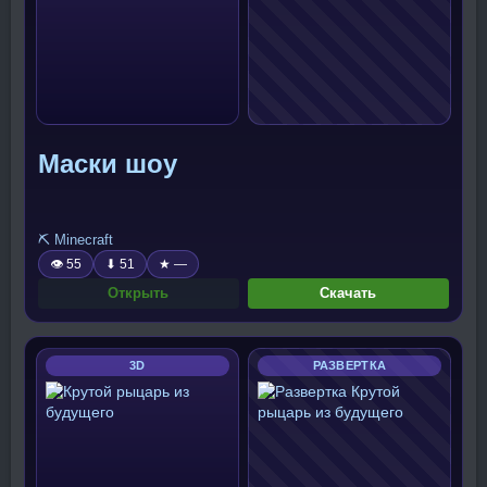
Маски шоу
⛏️ Minecraft
👁 55
⬇ 51
★ —
Открыть
Скачать
3D
РАЗВЕРТКА