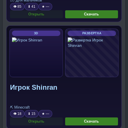
🧍‍♂️ Для мальчиков
👁 85
⬇ 41
★ —
Открыть
Скачать
3D
РАЗВЕРТКА
Игрок Shinran
⛏️ Minecraft
👁 18
⬇ 15
★ —
Открыть
Скачать