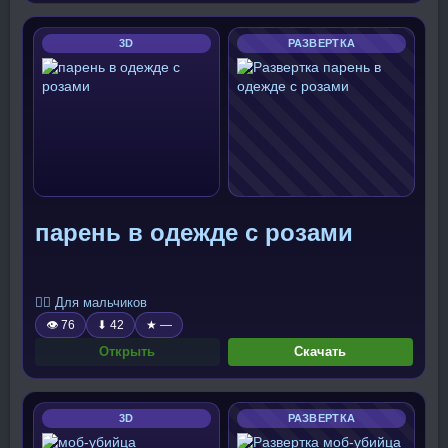
3D
РАЗВЕРТКА
парень в одежде с розами
🧍‍♂️ Для мальчиков
👁 76
⬇ 42
★ —
Открыть
Скачать
3D
РАЗВЕРТКА