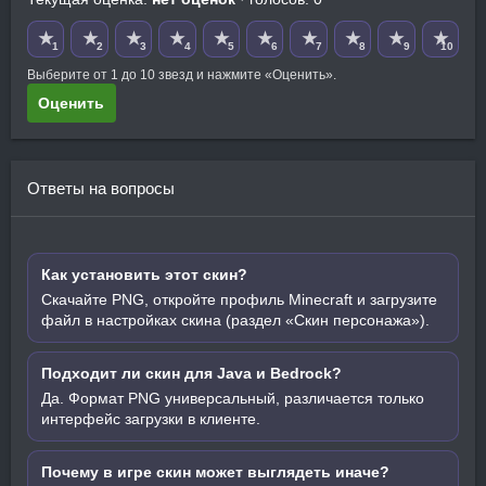
★
★
★
★
★
★
★
★
★
★
1
2
3
4
5
6
7
8
9
10
Выберите от 1 до 10 звезд и нажмите «Оценить».
Оценить
Ответы на вопросы
Как установить этот скин?
Скачайте PNG, откройте профиль Minecraft и загрузите
файл в настройках скина (раздел «Скин персонажа»).
Подходит ли скин для Java и Bedrock?
Да. Формат PNG универсальный, различается только
интерфейс загрузки в клиенте.
Почему в игре скин может выглядеть иначе?