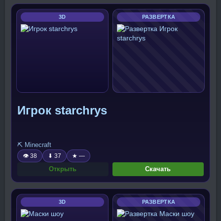
3D
РАЗВЕРТКА
Игрок starchrys
⛏️ Minecraft
👁 38
⬇ 37
★ —
Открыть
Скачать
3D
РАЗВЕРТКА