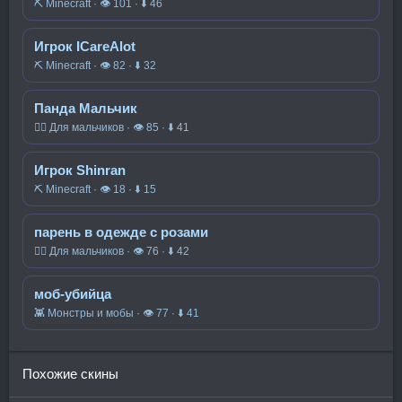
⛏️ Minecraft · 👁 101 · ⬇ 46
Игрок ICareAlot
⛏️ Minecraft · 👁 82 · ⬇ 32
Панда Мальчик
🧍‍♂️ Для мальчиков · 👁 85 · ⬇ 41
Игрок Shinran
⛏️ Minecraft · 👁 18 · ⬇ 15
парень в одежде с розами
🧍‍♂️ Для мальчиков · 👁 76 · ⬇ 42
моб-убийца
👾 Монстры и мобы · 👁 77 · ⬇ 41
Похожие скины