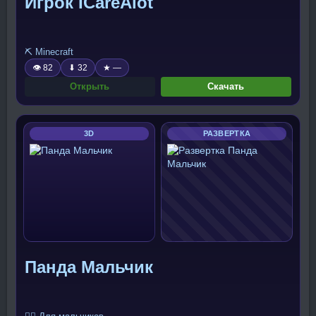
Игрок ICareAlot
⛏️ Minecraft
👁 82
⬇ 32
★ —
Открыть
Скачать
3D
РАЗВЕРТКА
Панда Мальчик