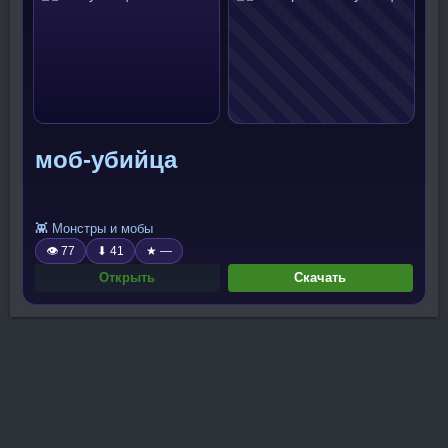
моб-убийца
👾 Монстры и мобы
👁 77
⬇ 41
★ —
Открыть
Скачать