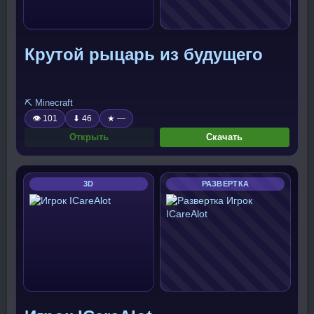
Крутой рыцарь из будущего
⛏️ Minecraft
👁 101
⬇ 46
★ —
Открыть
Скачать
3D
РАЗВЕРТКА