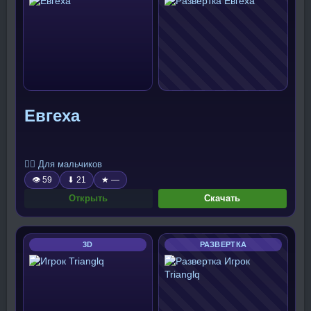
Евгеха
🧍‍♂️ Для мальчиков
👁 59
⬇ 21
★ —
Открыть
Скачать
3D
РАЗВЕРТКА