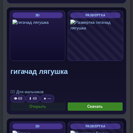
3D
РАЗВЕРТКА
гигачад лягушка
🧍‍♂️ Для мальчиков
👁 69
⬇ 49
★ —
Открыть
Скачать
3D
РАЗВЕРТКА