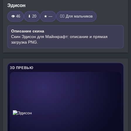
Эдисон
👁 46
⬇ 20
★ —
🧍‍♂️ Для мальчиков
Описание скина
Скин Эдисон для Майнкрафт: описание и прямая
загрузка PNG.
3D ПРЕВЬЮ