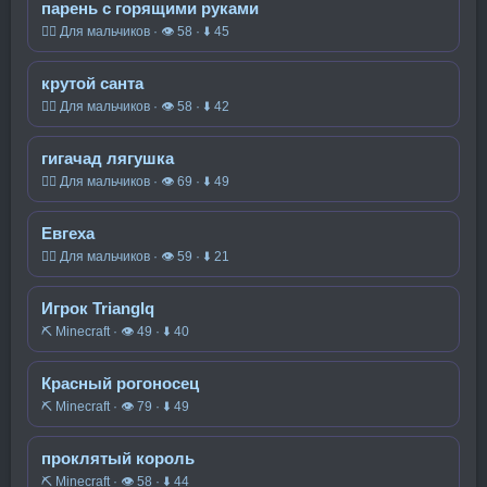
парень с горящими руками
🧍‍♂️ Для мальчиков · 👁 58 · ⬇ 45
крутой санта
🧍‍♂️ Для мальчиков · 👁 58 · ⬇ 42
гигачад лягушка
🧍‍♂️ Для мальчиков · 👁 69 · ⬇ 49
Евгеха
🧍‍♂️ Для мальчиков · 👁 59 · ⬇ 21
Игрок Trianglq
⛏️ Minecraft · 👁 49 · ⬇ 40
Красный рогоносец
⛏️ Minecraft · 👁 79 · ⬇ 49
проклятый король
⛏️ Minecraft · 👁 58 · ⬇ 44