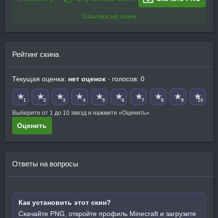
Ссылка на скин
Рейтинг скина
Текущая оценка:
нет оценок
· голосов: 0
★
★
★
★
★
★
★
★
★
★
1
2
3
4
5
6
7
8
9
10
Выберите от 1 до 10 звезд и нажмите «Оценить».
Оценить
Ответы на вопросы
Как установить этот скин?
Скачайте PNG, откройте профиль Minecraft и загрузите