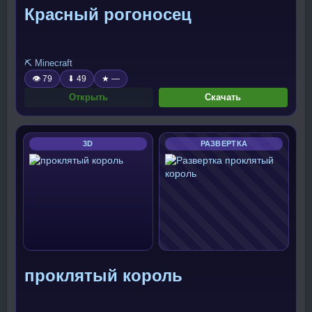
Красный рогоносец
⛏️ Minecraft
👁 79
⬇ 49
★ —
Открыть
Скачать
3D
РАЗВЕРТКА
проклятый король