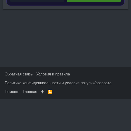
Обратная связь
Условия и правила
Политика конфиденциальности и условия покупки/возврата
Помощь
Главная
R
S
S
На данном сайте используются файлы cookie, чтобы
персонализировать контент и сохранить Ваш вход в систему,
если Вы зарегистрируетесь.
Продолжая использовать этот сайт, Вы соглашаетесь на
использование наших файлов cookie и принимаете
пользовательское соглашение и политику конфиденциальности.