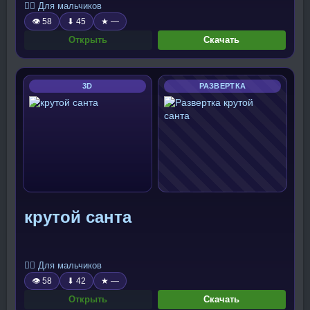
🧍‍♂️ Для мальчиков
👁 58
⬇ 45
★ —
Открыть
Скачать
3D
РАЗВЕРТКА
крутой санта
🧍‍♂️ Для мальчиков
👁 58
⬇ 42
★ —
Открыть
Скачать