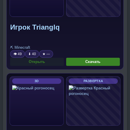
Игрок Trianglq
⛏️ Minecraft
👁 49
⬇ 40
★ —
Открыть
Скачать
3D
РАЗВЕРТКА