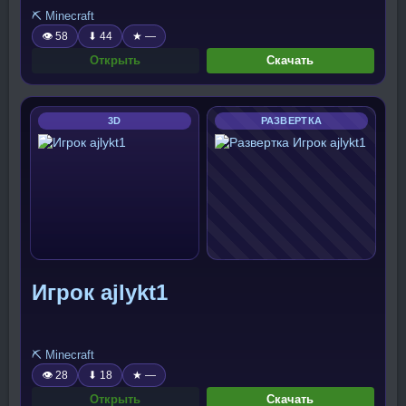
⛏️ Minecraft
👁 58
⬇ 44
★ —
Открыть
Скачать
3D
РАЗВЕРТКА
Игрок ajlykt1
⛏️ Minecraft
👁 28
⬇ 18
★ —
Открыть
Скачать