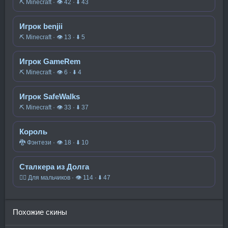
⛏️ Minecraft · 👁 42 · ⬇ 43
Игрок benjii
⛏️ Minecraft · 👁 13 · ⬇ 5
Игрок GameRem
⛏️ Minecraft · 👁 6 · ⬇ 4
Игрок SafeWalks
⛏️ Minecraft · 👁 33 · ⬇ 37
Король
🐉 Фэнтези · 👁 18 · ⬇ 10
Сталкера из Долга
🧍‍♂️ Для мальчиков · 👁 114 · ⬇ 47
Похожие скины