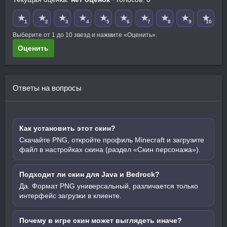
★
★
★
★
★
★
★
★
★
★
1
2
3
4
5
6
7
8
9
10
Выберите от 1 до 10 звезд и нажмите «Оценить».
Оценить
Ответы на вопросы
Как установить этот скин?
Скачайте PNG, откройте профиль Minecraft и загрузите
файл в настройках скина (раздел «Скин персонажа»).
Подходит ли скин для Java и Bedrock?
Да. Формат PNG универсальный, различается только
интерфейс загрузки в клиенте.
Почему в игре скин может выглядеть иначе?