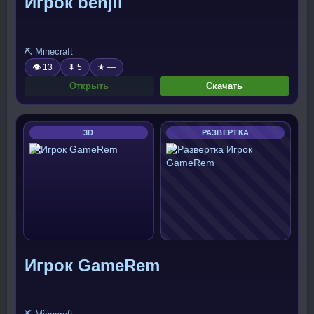
Игрок benjii
⛏️ Minecraft
👁 13
⬇ 5
★ —
Открыть
Скачать
3D
РАЗВЕРТКА
Игрок GameRem