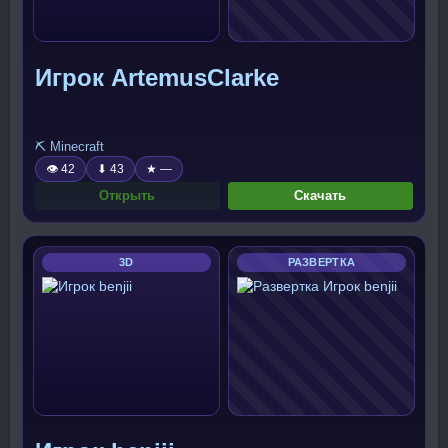
Игрок ArtemusClarke
⛏️ Minecraft
👁 42
⬇ 43
★ —
Открыть
Скачать
3D
РАЗВЕРТКА