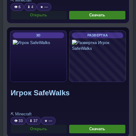
⛏️ Minecraft
👁 6
⬇ 4
★ —
Открыть
Скачать
3D
РАЗВЕРТКА
Игрок SafeWalks
⛏️ Minecraft
👁 33
⬇ 37
★ —
Открыть
Скачать