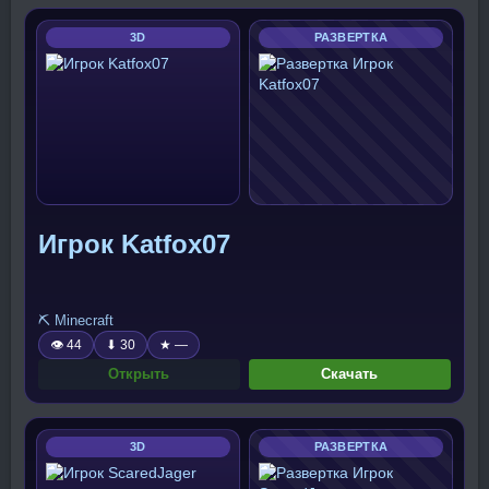
3D
РАЗВЕРТКА
Игрок Katfox07
⛏️ Minecraft
👁 44
⬇ 30
★ —
Открыть
Скачать
3D
РАЗВЕРТКА