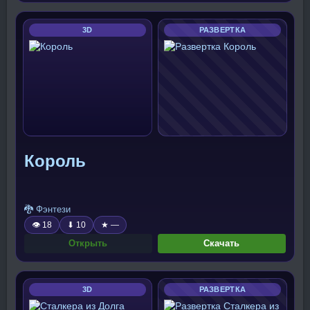
3D
РАЗВЕРТКА
Король
🐉 Фэнтези
👁 18
⬇ 10
★ —
Открыть
Скачать
3D
РАЗВЕРТКА