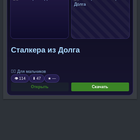
Сталкера из Долга
🧍‍♂️ Для мальчиков
👁 114
⬇ 47
★ —
Открыть
Скачать