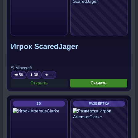
Игрок ScaredJager
⛏️ Minecraft
👁 58
⬇ 38
★ —
Открыть
Скачать
3D
РАЗВЕРТКА