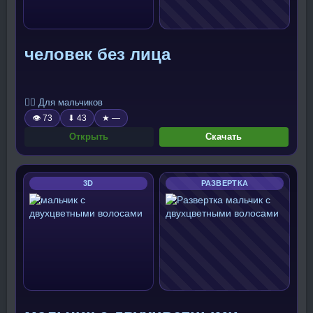
человек без лица
🧍‍♂️ Для мальчиков
👁 73
⬇ 43
★ —
Открыть
Скачать
3D
РАЗВЕРТКА