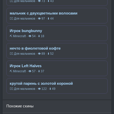
🧍‍♂️ Для мальчиков · 👁 73 · ⬇ 43
мальчик с двухцветными волосами
🧍‍♂️ Для мальчиков · 👁 97 · ⬇ 44
Игрок bungbunny
⛏️ Minecraft · 👁 54 · ⬇ 18
нечто в фиолетовой кофте
🧍‍♂️ Для мальчиков · 👁 89 · ⬇ 52
Игрок Left Halves
⛏️ Minecraft · 👁 57 · ⬇ 37
крутой парень с золотой короной
🧍‍♂️ Для мальчиков · 👁 122 · ⬇ 49
Похожие скины