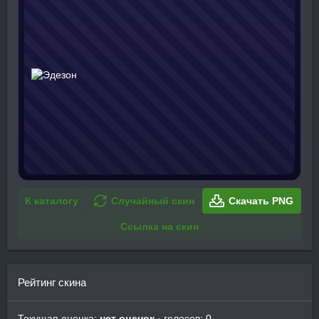
К каталогу
Случайный скин
Скачать PNG
Ссылка на скин
Рейтинг скина
Текущая оценка:
нет оценок
· голосов: 0