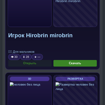
Игрок Hirobrin mirobrin
🧍‍♂️ Для мальчиков
👁 30
⬇ 28
★ —
Открыть
Скачать
3D
РАЗВЕРТКА