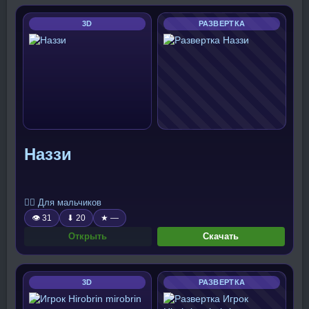
3D
РАЗВЕРТКА
Наззи
🧍‍♂️ Для мальчиков
👁 31
⬇ 20
★ —
Открыть
Скачать
3D
РАЗВЕРТКА