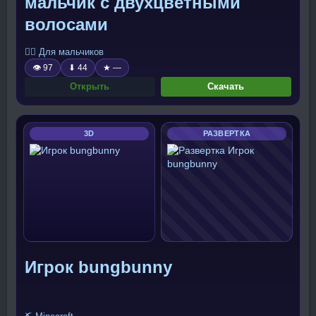
мальчик с двухцветными
волосами
🧍‍♂️ Для мальчиков
👁 97
⬇ 44
★ —
Открыть
Скачать
3D
РАЗВЕРТКА
Игрок bungbunny