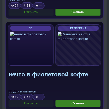
⛏️ Minecraft
👁 54
⬇ 18
★ —
Открыть
Скачать
3D
РАЗВЕРТКА
нечто в фиолетовой кофте
🧍‍♂️ Для мальчиков
👁 89
⬇ 52
★ —
Открыть
Скачать