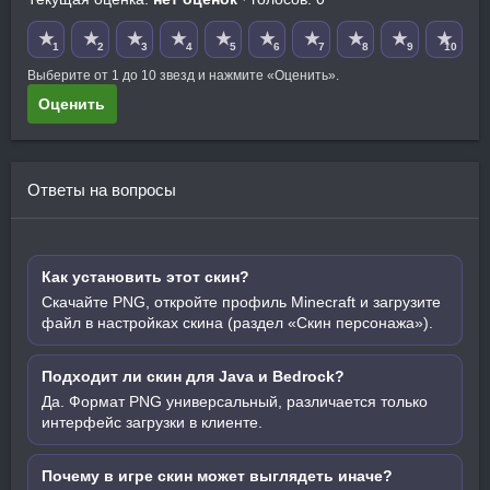
★
★
★
★
★
★
★
★
★
★
1
2
3
4
5
6
7
8
9
10
Выберите от 1 до 10 звезд и нажмите «Оценить».
Оценить
Ответы на вопросы
Как установить этот скин?
Скачайте PNG, откройте профиль Minecraft и загрузите
файл в настройках скина (раздел «Скин персонажа»).
Подходит ли скин для Java и Bedrock?
Да. Формат PNG универсальный, различается только
интерфейс загрузки в клиенте.
Почему в игре скин может выглядеть иначе?