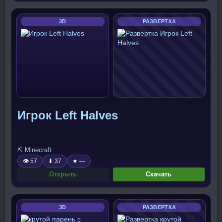
3D
РАЗВЕРТКА
Игрок Left Halves
⛏️ Minecraft
👁 57
⬇ 37
★ —
Открыть
Скачать
3D
РАЗВЕРТКА