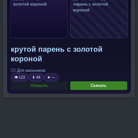
крутой парень с золотой
короной
🧍‍♂️ Для мальчиков
👁 122
⬇ 49
★ —
Открыть
Скачать