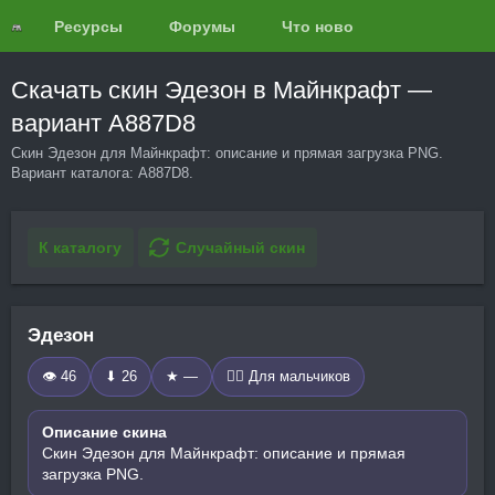
Ресурсы
Форумы
Что нового?
Обзоры
Скачать скин Эдезон в Майнкрафт —
вариант A887D8
Скин Эдезон для Майнкрафт: описание и прямая загрузка PNG.
Вариант каталога: A887D8.
К каталогу
Случайный скин
Эдезон
👁 46
⬇ 26
★ —
🧍‍♂️ Для мальчиков
Описание скина
Скин Эдезон для Майнкрафт: описание и прямая
загрузка PNG.