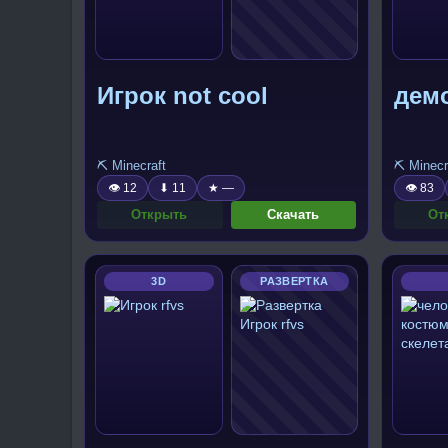
Игрок not cool
дем
⛏️ Minecraft
⛏️ Minecr
👁 12
⬇ 11
★ —
👁 83
Открыть
Скачать
От
3D
РАЗВЕРТКА