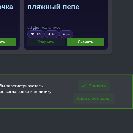
очка
пляжный пепе
🧍‍♂️ Для мальчиков
👁 109
⬇ 41
★ —
ать
Открыть
Скачать
Вы зарегистрируетесь.
Принять
кое соглашение и политику
Узнать больше...
ти и условия покупки/возврата
Помощь
Главная
R
S
S