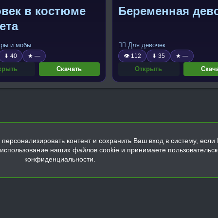
овек в костюме
Беременная дев
ета
тры и мобы
🧍‍♀️ Для девочек
⬇ 40
★ —
👁 112
⬇ 35
★ —
крыть
Скачать
Открыть
Скач
персонализировать контент и сохранить Ваш вход в систему, если 
а использование наших файлов cookie и принимаете пользовательс
конфиденциальности.
Обратная связь
Условия и правила
Политика конфиденциальнос