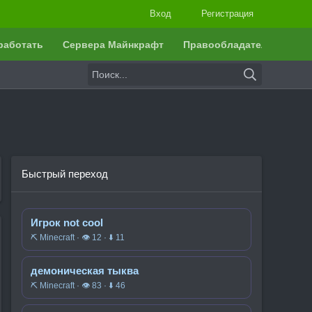
Вход
Регистрация
работать
Сервера Майнкрафт
Правообладателям
Быстрый переход
Игрок not cool
⛏️ Minecraft · 👁 12 · ⬇ 11
демоническая тыква
⛏️ Minecraft · 👁 83 · ⬇ 46