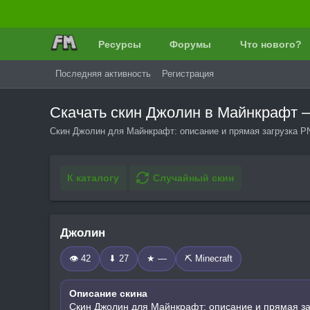
Ресурсы
Форумы
Что нового?
Последняя активность
Регистрация
Скачать скин Джолин в Майнкрафт 
Скин Джолин для Майнкрафт: описание и прямая загрузка P
К каталогу
Случайный скин
Джолин
👁 42
⬇ 27
★ —
⛏️ Minecraft
Описание скина
Скин Джолин для Майнкрафт: описание и прямая за