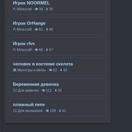
Игрок NOORMEL
⛏️ Minecraft · 👁 39 · ⬇ 35
Игрок OrHange
⛏️ Minecraft · 👁 62 · ⬇ 46
Игрок rfvs
⛏️ Minecraft · 👁 66 · ⬇ 47
человек в костюме скелета
👾 Монстры и мобы · 👁 62 · ⬇ 40
Беременная девочка
🧍‍♀️ Для девочек · 👁 112 · ⬇ 35
пляжный пепе
🧍‍♂️ Для мальчиков · 👁 109 · ⬇ 41