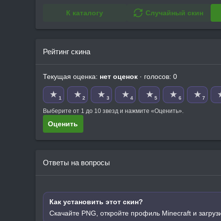
К каталогу
Случайный скин
Рейтинг скина
Текущая оценка:
нет оценок
· голосов: 0
★
★
★
★
★
★
★
1
2
3
4
5
6
7
Выберите от 1 до 10 звезд и нажмите «Оценить».
Оценить
Ответы на вопросы
Как установить этот скин?
Скачайте PNG, откройте профиль Minecraft и загруз