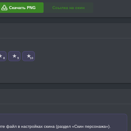
Скачать PNG
Ссылка на скин
★
★
★
8
9
10
ите файл в настройках скина (раздел «Скин персонажа»).