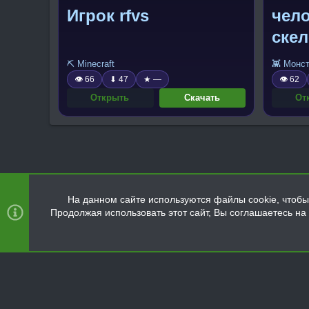
Игрок rfvs
чел
скел
⛏️ Minecraft
👾 Монс
👁 66
⬇ 47
★ —
👁 62
Открыть
Скачать
От
На данном сайте используются файлы cookie, чтобы 
Продолжая использовать этот сайт, Вы соглашаетесь н