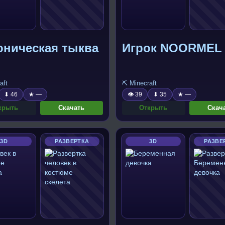
оническая тыква
Игрок NOORMEL
aft
⛏️ Minecraft
⬇ 46
★ —
👁 39
⬇ 35
★ —
крыть
Скачать
Открыть
Скач
3D
РАЗВЕРТКА
3D
РАЗВЕ