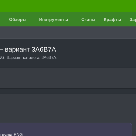
Обзоры
Инструменты
Скины
Крафты
За
— вариант 3A6B7A
NG. Вариант каталога: 3A6B7A.
грузка PNG.