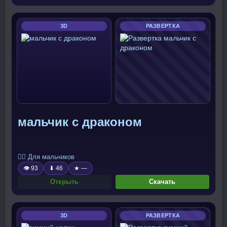
3D
РАЗВЕРТКА
мальчик с драконом
🧍‍♂️ Для мальчиков
👁 93
⬇ 46
★ —
Открыть
Скачать
3D
РАЗВЕРТКА