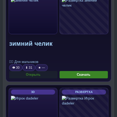
зимний челик
🧍‍♂️ Для мальчиков
👁 30
⬇ 31
★ —
Открыть
Скачать
3D
РАЗВЕРТКА