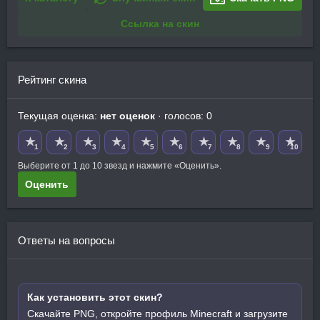
Ссылка на скин
Рейтинг скина
Текущая оценка:
нет оценок
· голосов: 0
★
★
★
★
★
★
★
★
★
★
1
2
3
4
5
6
7
8
9
10
Выберите от 1 до 10 звезд и нажмите «Оценить».
Оценить
Ответы на вопросы
Как установить этот скин?
Скачайте PNG, откройте профиль Minecraft и загрузите