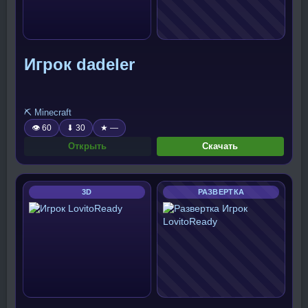
Игрок dadeler
⛏️ Minecraft
👁 60
⬇ 30
★ —
Открыть
Скачать
3D
РАЗВЕРТКА