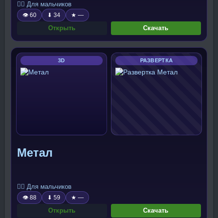
🧍‍♂️ Для мальчиков
👁 60
⬇ 34
★ —
Открыть
Скачать
3D
РАЗВЕРТКА
Метал
🧍‍♂️ Для мальчиков
👁 88
⬇ 59
★ —
Открыть
Скачать