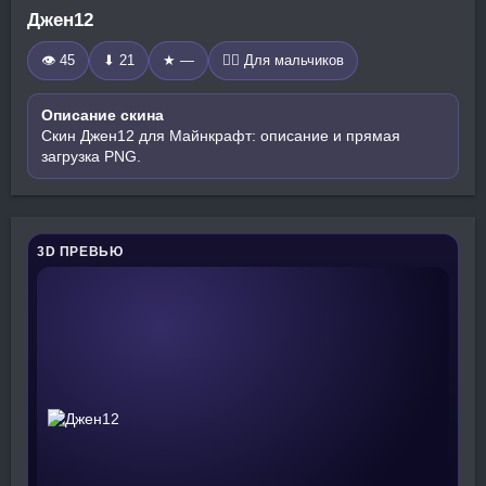
Джен12
👁 45
⬇ 21
★ —
🧍‍♂️ Для мальчиков
Описание скина
Скин Джен12 для Майнкрафт: описание и прямая
загрузка PNG.
3D ПРЕВЬЮ