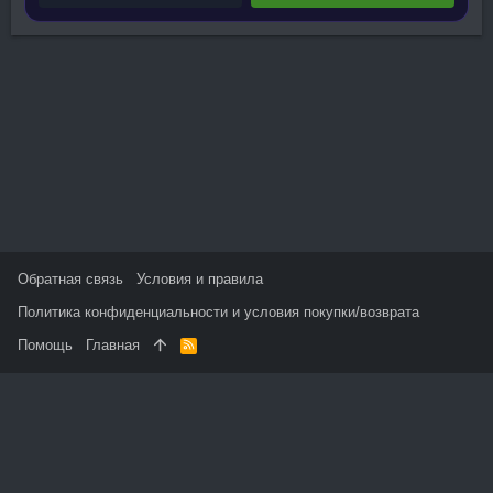
Обратная связь
Условия и правила
Политика конфиденциальности и условия покупки/возврата
Помощь
Главная
R
S
S
На данном сайте используются файлы cookie, чтобы
персонализировать контент и сохранить Ваш вход в систему,
если Вы зарегистрируетесь.
Продолжая использовать этот сайт, Вы соглашаетесь на
использование наших файлов cookie и принимаете
пользовательское соглашение и политику конфиденциальности.