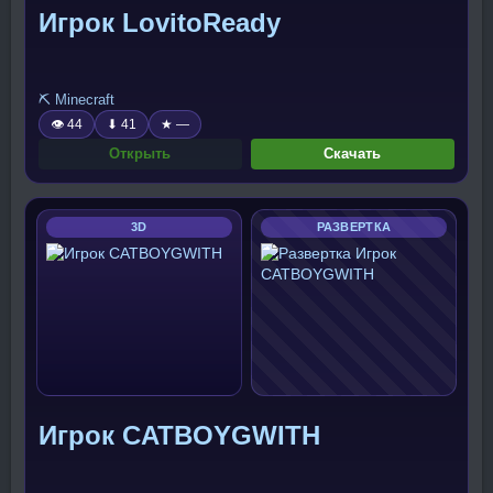
Игрок LovitoReady
⛏️ Minecraft
👁 44
⬇ 41
★ —
Открыть
Скачать
3D
РАЗВЕРТКА
Игрок CATBOYGWITH