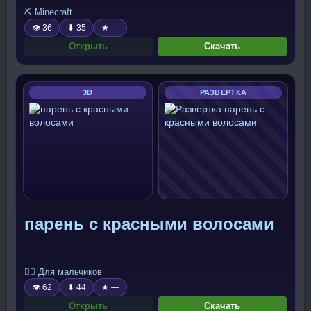
⛏️ Minecraft
👁 36
⬇ 35
★ —
Открыть
Скачать
3D
РАЗВЕРТКА
парень с красными волосами
🧍‍♂️ Для мальчиков
👁 62
⬇ 44
★ —
Открыть
Скачать