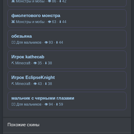
👾 Монстры и мобы · 👁 86 · ⬇ 42
фиолетового монстра
👾 Монстры и мобы · 👁 63 · ⬇ 44
обезьяна
🧍‍♂️ Для мальчиков · 👁 93 · ⬇ 44
Игрок kathecab
⛏️ Minecraft · 👁 35 · ⬇ 38
Игрок EclipseKnight
⛏️ Minecraft · 👁 43 · ⬇ 38
мальчик с черными глазами
🧍‍♂️ Для мальчиков · 👁 94 · ⬇ 59
Похожие скины