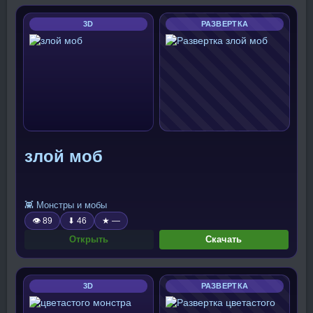
3D
РАЗВЕРТКА
злой моб
👾 Монстры и мобы
👁 89
⬇ 46
★ —
Открыть
Скачать
3D
РАЗВЕРТКА