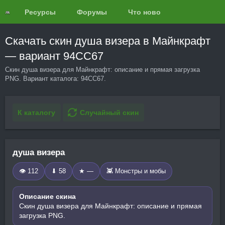
Ресурсы
Форумы
Что нового?
Обзоры
Скачать скин душа визера в Майнкрафт
— вариант 94CC67
Скин душа визера для Майнкрафт: описание и прямая загрузка
PNG. Вариант каталога: 94CC67.
К каталогу
Случайный скин
душа визера
👁 112
⬇ 58
★ —
👾 Монстры и мобы
Описание скина
Скин душа визера для Майнкрафт: описание и прямая
загрузка PNG.