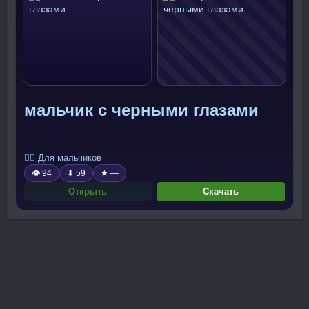
мальчик с черными глазами
🧍‍♂️ Для мальчиков
👁 94
⬇ 59
★ —
Открыть
Скачать