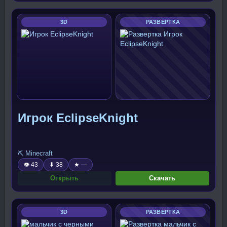
3D
РАЗВЕРТКА
Игрок EclipseKnight
⛏️ Minecraft
👁 43
⬇ 38
★ —
Открыть
Скачать
3D
РАЗВЕРТКА