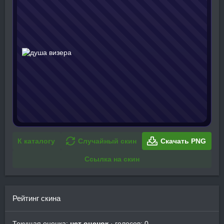
К каталогу
Случайный скин
Скачать PNG
Ссылка на скин
Рейтинг скина
Текущая оценка:
нет оценок
· голосов: 0