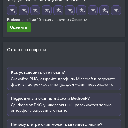
★
★
★
★
★
★
★
★
★
★
1
2
3
4
5
6
7
8
9
10
Выберите от 1 до 10 звезд и нажмите «Оценить».
Оценить
Ответы на вопросы
Как установить этот скин?
Скачайте PNG, откройте профиль Minecraft и загрузите
файл в настройках скина (раздел «Скин персонажа»).
Подходит ли скин для Java и Bedrock?
Да. Формат PNG универсальный, различается только
интерфейс загрузки в клиенте.
Почему в игре скин может выглядеть иначе?