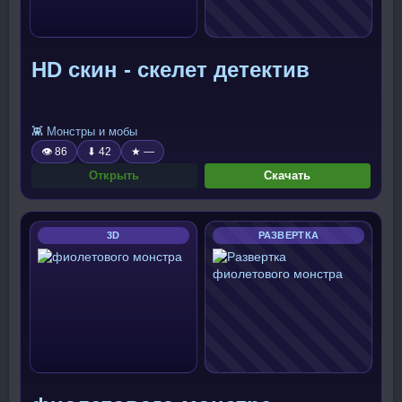
HD скин - скелет детектив
👾 Монстры и мобы
👁 86
⬇ 42
★ —
Открыть
Скачать
3D
РАЗВЕРТКА