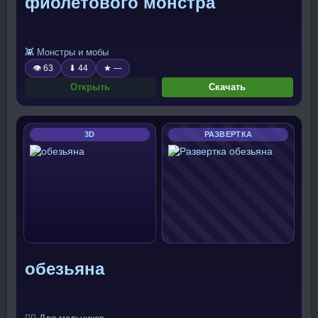
фиолетового монстра
👾 Монстры и мобы
👁 63
⬇ 44
★ —
Открыть
Скачать
3D
РАЗВЕРТКА
обезьяна