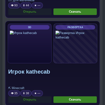
🧍‍♂️ Для мальчиков
👁 93
⬇ 44
★ —
Открыть
Скачать
3D
РАЗВЕРТКА
Игрок kathecab
⛏️ Minecraft
👁 35
⬇ 38
★ —
Открыть
Скачать