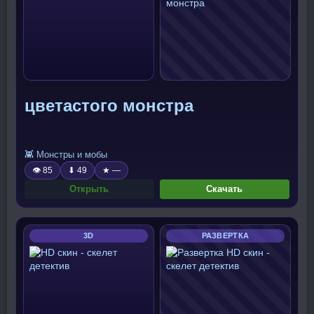
цветастого монстра
👾 Монстры и мобы
👁 85
⬇ 49
★ —
Открыть
Скачать
3D
РАЗВЕРТКА