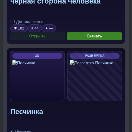
черная сторона человека
🧍‍♂️ Для мальчиков
👁 102
⬇ 44
★ —
Открыть
Скачать
3D
РАЗВЕРТКА
Песчинка