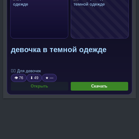
девочка в темной одежде
🧍‍♀️ Для девочек
👁 76
⬇ 49
★ —
Открыть
Скачать