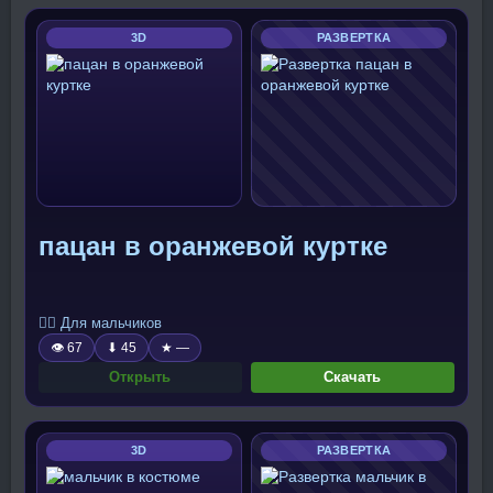
3D
РАЗВЕРТКА
пацан в оранжевой куртке
🧍‍♂️ Для мальчиков
👁 67
⬇ 45
★ —
Открыть
Скачать
3D
РАЗВЕРТКА