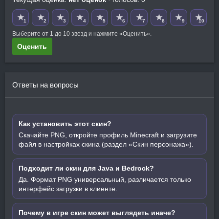
★
★
★
★
★
★
★
★
★
★
1
2
3
4
5
6
7
8
9
10
Выберите от 1 до 10 звезд и нажмите «Оценить».
Оценить
Ответы на вопросы
Как установить этот скин?
Скачайте PNG, откройте профиль Minecraft и загрузите
файл в настройках скина (раздел «Скин персонажа»).
Подходит ли скин для Java и Bedrock?
Да. Формат PNG универсальный, различается только
интерфейс загрузки в клиенте.
Почему в игре скин может выглядеть иначе?