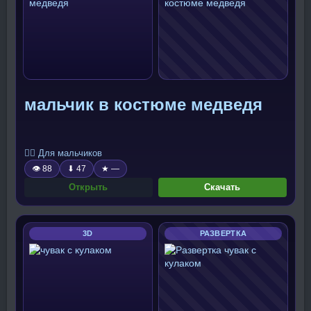
мальчик в костюме медведя
🧍‍♂️ Для мальчиков
👁 88
⬇ 47
★ —
Открыть
Скачать
3D
РАЗВЕРТКА