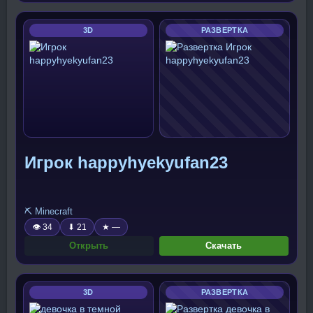
3D
РАЗВЕРТКА
Игрок happyhyekyufan23
⛏️ Minecraft
👁 34
⬇ 21
★ —
Открыть
Скачать
3D
РАЗВЕРТКА