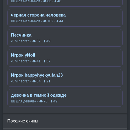
🧍‍♂️ Для мальчиков · 👁 86 · ⬇ 46
черная сторона человека
🧍‍♂️ Для мальчиков · 👁 102 · ⬇ 44
Песчинка
⛏️ Minecraft · 👁 57 · ⬇ 49
Игрок yNoli
⛏️ Minecraft · 👁 41 · ⬇ 37
Игрок happyhyekyufan23
⛏️ Minecraft · 👁 34 · ⬇ 21
девочка в темной одежде
🧍‍♀️ Для девочек · 👁 76 · ⬇ 49
Похожие скины