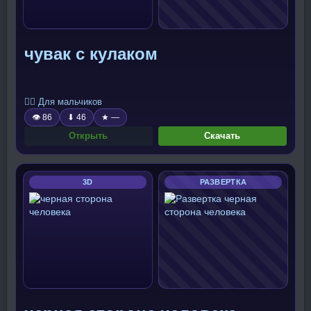
чувак с кулаком
🧍‍♂️ Для мальчиков
👁 86
⬇ 46
★ —
Открыть
Скачать
3D
РАЗВЕРТКА