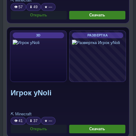
⛏️ Minecraft
👁 57
⬇ 49
★ —
Открыть
Скачать
3D
РАЗВЕРТКА
Игрок yNoli
⛏️ Minecraft
👁 41
⬇ 37
★ —
Открыть
Скачать