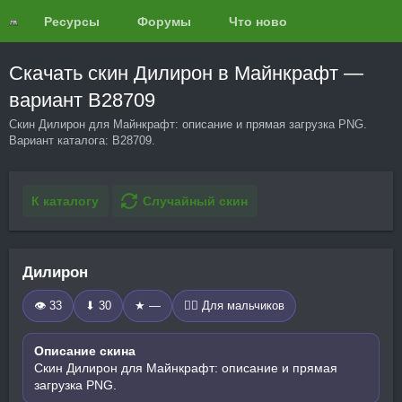
Ресурсы
Форумы
Что нового?
Обзоры
Скачать скин Дилирон в Майнкрафт —
вариант B28709
Скин Дилирон для Майнкрафт: описание и прямая загрузка PNG.
Вариант каталога: B28709.
К каталогу
Случайный скин
Дилирон
👁 33
⬇ 30
★ —
🧍‍♂️ Для мальчиков
Описание скина
Скин Дилирон для Майнкрафт: описание и прямая
загрузка PNG.