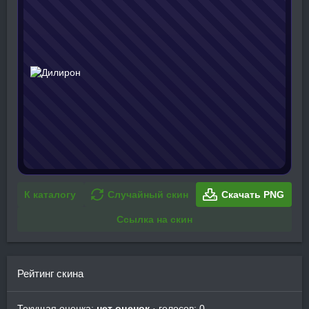
К каталогу
Случайный скин
Скачать PNG
Ссылка на скин
Рейтинг скина
Текущая оценка:
нет оценок
· голосов: 0