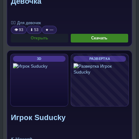
Девочка
🧍‍♀️ Для девочек
👁 93
⬇ 53
★ —
Открыть
Скачать
3D
РАЗВЕРТКА
Игрок Suducky