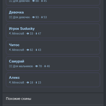
🧍‍♀️ Для девочек · 👁 88 · ⬇ 45
Девочка
🧍‍♀️ Для девочек · 👁 93 · ⬇ 53
Игрок Suducky
⛏️ Minecraft · 👁 33 · ⬇ 47
Читос
⛏️ Minecraft · 👁 82 · ⬇ 43
Самурай
🧍‍♂️ Для мальчиков · 👁 78 · ⬇ 46
Алекс
⛏️ Minecraft · 👁 18 · ⬇ 15
Похожие скины