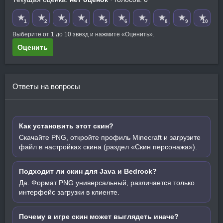
★
★
★
★
★
★
★
★
★
★
1
2
3
4
5
6
7
8
9
10
Выберите от 1 до 10 звезд и нажмите «Оценить».
Оценить
Ответы на вопросы
Как установить этот скин?
Скачайте PNG, откройте профиль Minecraft и загрузите
файл в настройках скина (раздел «Скин персонажа»).
Подходит ли скин для Java и Bedrock?
Да. Формат PNG универсальный, различается только
интерфейс загрузки в клиенте.
Почему в игре скин может выглядеть иначе?