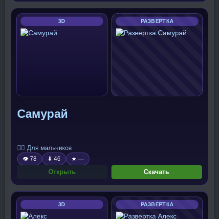
3D
РАЗВЕРТКА
Самурай
🧍‍♂️ Для мальчиков
👁 78
⬇ 46
★ —
Открыть
Скачать
3D
РАЗВЕРТКА