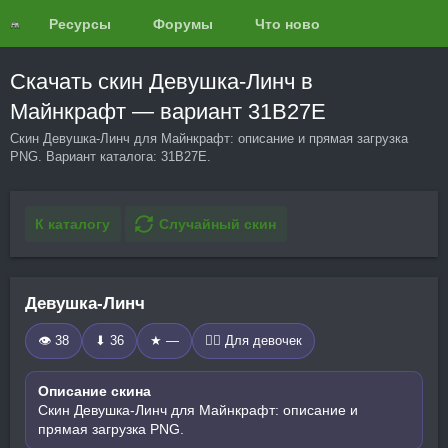
Ресурсы
Форумы
Что нового?
Обзоры
Скачать скин Девушка-Линч в
Майнкрафт — вариант 31B27E
Скин Девушка-Линч для Майнкрафт: описание и прямая загрузка
PNG. Вариант каталога: 31B27E.
К каталогу
Случайный скин
Девушка-Линч
👁 38
⬇ 36
★ —
🧍‍♀️ Для девочек
Описание скина
Скин Девушка-Линч для Майнкрафт: описание и
прямая загрузка PNG.