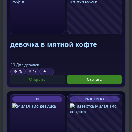
девочка в мятной кофте
🧍‍♀️ Для девочек
👁 75
⬇ 47
★ —
Открыть
Скачать
3D
РАЗВЕРТКА