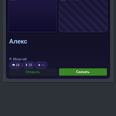
Алекс
⛏️ Minecraft
👁 18
⬇ 15
★ —
Открыть
Скачать