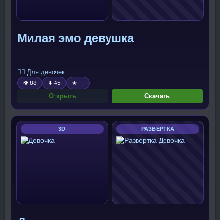
Милая эмо девушка
🧍‍♀️ Для девочек
👁 88
⬇ 45
★ —
Открыть
Скачать
3D
РАЗВЕРТКА