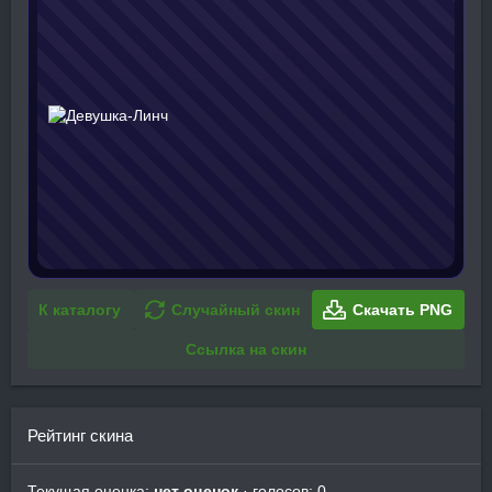
К каталогу
Случайный скин
Скачать PNG
Ссылка на скин
Рейтинг скина
Текущая оценка:
нет оценок
· голосов: 0