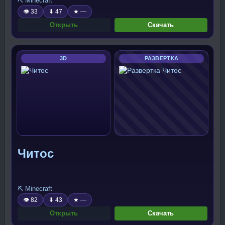
⛏️ Minecraft
👁 33
⬇ 47
★ —
Открыть
Скачать
3D
РАЗВЕРТКА
Читос
⛏️ Minecraft
👁 82
⬇ 43
★ —
Открыть
Скачать