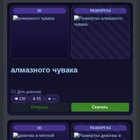
3D
РАЗВЕРТКА
алмазного чувака
🧍‍♀️ Для девочек
👁 130
⬇ 55
★ —
Открыть
Скачать
3D
РАЗВЕРТКА