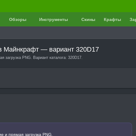
Обзоры
Инструменты
Скины
Крафты
За
 в Майнкрафт — вариант 320D17
ая загрузка PNG. Вариант каталога: 320D17.
е и прямая загрузка PNG.