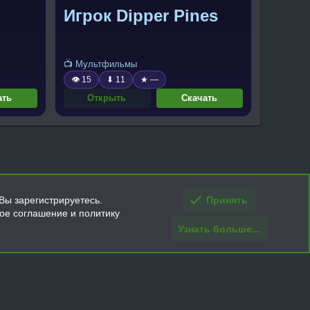
Игрок Dipper Pines
📺 Мультфильмы
👁 15
⬇ 11
★ —
ать
Открыть
Скачать
Вы зарегистрируетесь.
Принять
кое соглашение и политику
Узнать больше...
ти и условия покупки/возврата
Помощь
Главная
R
S
S