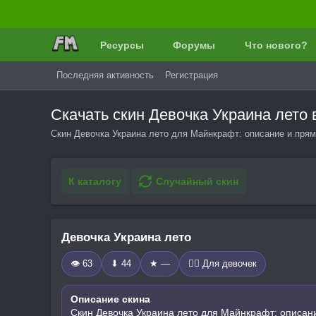
Ресурсы
Форумы
Что нового?
Последняя активность
Регистрация
Скачать скин Девочка Украина лето
Скин Девочка Украина лето для Майнкрафт: описание и прям
К каталогу
Случайный скин
Девочка Украина лето
👁 63
⬇ 44
★ —
🧍‍♀️ Для девочек
Описание скина
Скин Девочка Украина лето для Майнкрафт: описани