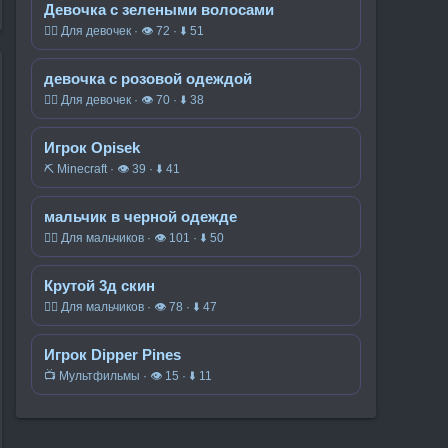
Девочка с зелеными волосами
🧍‍♀️ Для девочек · 👁 72 · ⬇ 51
девочка с розовой одеждой
🧍‍♀️ Для девочек · 👁 70 · ⬇ 38
Игрок Opisek
⛏️ Minecraft · 👁 39 · ⬇ 41
мальчик в черной одежде
🧍‍♂️ Для мальчиков · 👁 101 · ⬇ 50
Крутой 3д скин
🧍‍♂️ Для мальчиков · 👁 78 · ⬇ 47
Игрок Dipper Pines
📺 Мультфильмы · 👁 15 · ⬇ 11