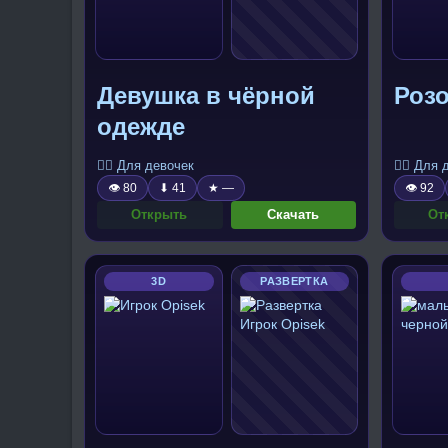
Девушка в чёрной
Роз
одежде
🧍‍♀️ Для девочек
🧍‍♀️ Для
👁 80
⬇ 41
★ —
👁 92
Открыть
Скачать
От
3D
РАЗВЕРТКА