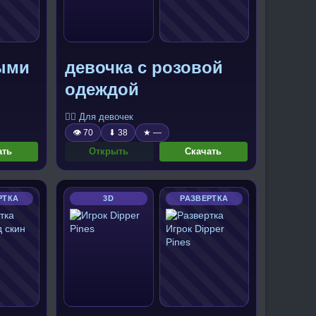
ными
девочка с розовой
одеждой
🧍‍♀️ Для девочек
👁 70
⬇ 38
★ —
ать
Открыть
Скачать
РТКА
3D
РАЗВЕРТКА