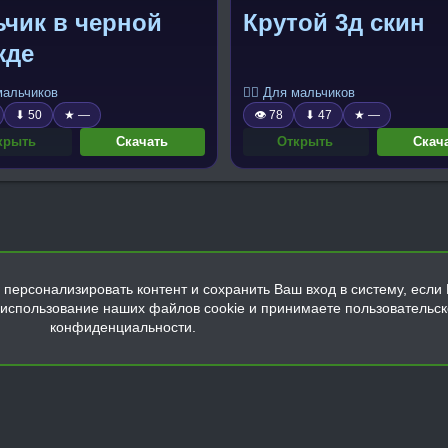
чик в черной
Крутой 3д скин
жде
 мальчиков
🧍‍♂️ Для мальчиков
⬇ 50
★ —
👁 78
⬇ 47
★ —
крыть
Скачать
Открыть
Скач
персонализировать контент и сохранить Ваш вход в систему, если 
а использование наших файлов cookie и принимаете пользовательс
конфиденциальности.
Обратная связь
Условия и правила
Политика конфиденциальнос