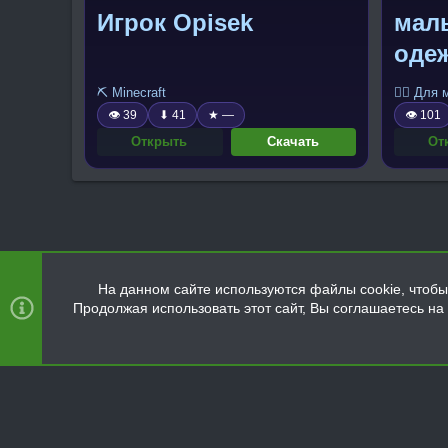
Игрок Opisek
маль
оде
⛏️ Minecraft
🧍‍♂️ Для
👁 39
⬇ 41
★ —
👁 101
Открыть
Скачать
От
На данном сайте используются файлы cookie, чтобы 
Продолжая использовать этот сайт, Вы соглашаетесь н