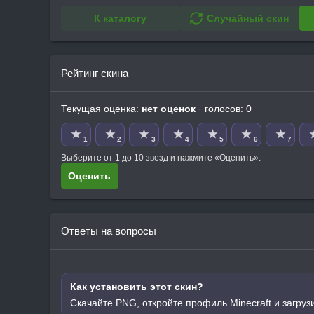
К каталогу
Случайный скин
Рейтинг скина
Текущая оценка:
нет оценок
· голосов: 0
★
★
★
★
★
★
★
1
2
3
4
5
6
7
Выберите от 1 до 10 звезд и нажмите «Оценить».
Оценить
Ответы на вопросы
Как установить этот скин?
Скачайте PNG, откройте профиль Minecraft и загруз