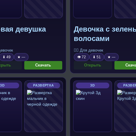
овая девушка
Девочка с зеле
волосами
 девочек
🧍‍♀️ Для девочек
⬇ 49
★ —
👁 72
⬇ 51
★ —
крыть
Скачать
Открыть
Скач
3D
РАЗВЕРТКА
3D
РАЗВЕ