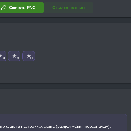
Скачать PNG
Ссылка на скин
★
★
★
8
9
10
ите файл в настройках скина (раздел «Скин персонажа»).