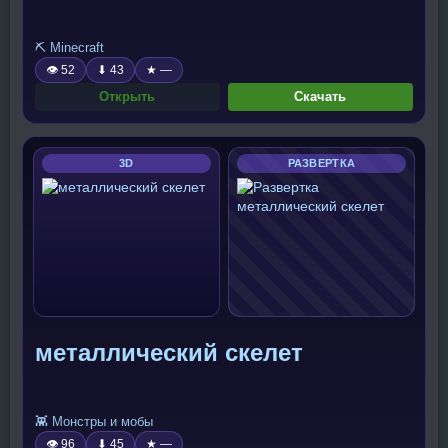
⛏️ Minecraft
👁 52
⬇ 43
★ —
Открыть
Скачать
3D
РАЗВЕРТКА
металлический скелет
👾 Монстры и мобы
👁 96
⬇ 45
★ —