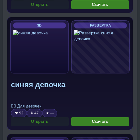
Открыть
Скачать
3D
РАЗВЕРТКА
синяя девочка
🧍‍♀️ Для девочек
👁 92
⬇ 47
★ —
Открыть
Скачать