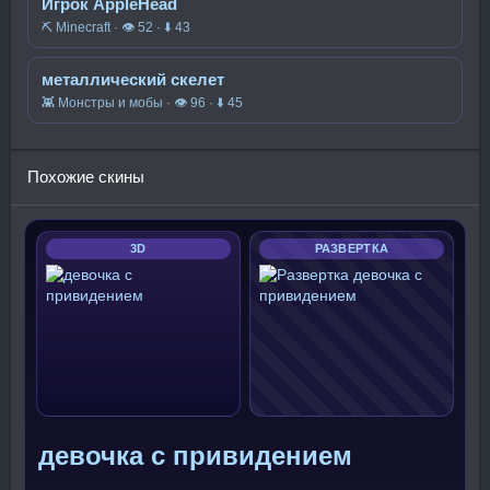
Игрок AppleHead
⛏️ Minecraft · 👁 52 · ⬇ 43
металлический скелет
👾 Монстры и мобы · 👁 96 · ⬇ 45
Похожие скины
3D
РАЗВЕРТКА
девочка с привидением