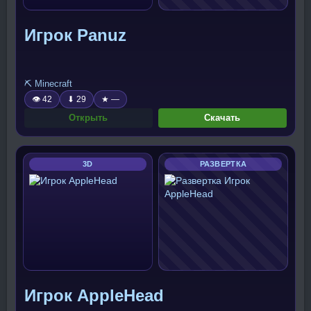
Игрок Panuz
⛏️ Minecraft
👁 42
⬇ 29
★ —
Открыть
Скачать
3D
РАЗВЕРТКА
Игрок AppleHead