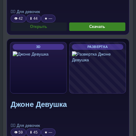
🧍‍♀️ Для девочек
👁 42
⬇ 44
★ —
Открыть
Скачать
3D
РАЗВЕРТКА
Джоне Девушка
🧍‍♀️ Для девочек
👁 59
⬇ 45
★ —