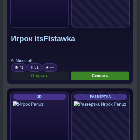
Игрок ItsFistawka
⛏️ Minecraft
👁 71
⬇ 51
★ —
Открыть
Скачать
3D
РАЗВЕРТКА