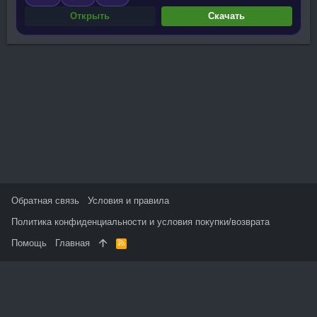
Открыть
Скачать
Обратная связь
Условия и правила
Политика конфиденциальности и условия покупки/возврата
Помощь
Главная
R
S
S
На данном сайте используются файлы cookie, чтобы
персонализировать контент и сохранить Ваш вход в систему,
если Вы зарегистрируетесь.
Продолжая использовать этот сайт, Вы соглашаетесь на