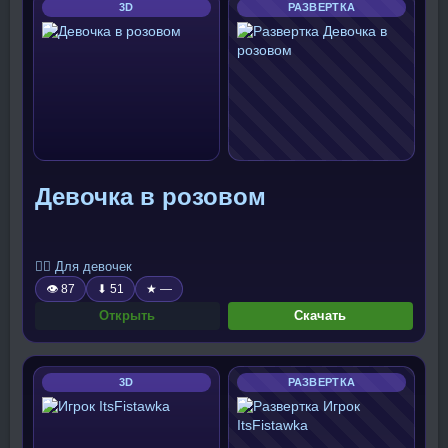
3D
РАЗВЕРТКА
Девочка в розовом
🧍‍♀️ Для девочек
👁 87
⬇ 51
★ —
Открыть
Скачать
3D
РАЗВЕРТКА