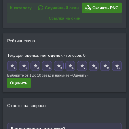
К каталогу
Случайный скин
Скачать PNG
Ссылка на скин
Рейтинг скина
Текущая оценка:
нет оценок
· голосов: 0
★
★
★
★
★
★
★
★
★
★
1
2
3
4
5
6
7
8
9
10
Выберите от 1 до 10 звезд и нажмите «Оценить».
Оценить
Ответы на вопросы
Как установить этот скин?