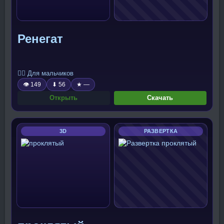
Ренегат
🧍‍♂️ Для мальчиков
👁 149
⬇ 56
★ —
Открыть
Скачать
3D
РАЗВЕРТКА