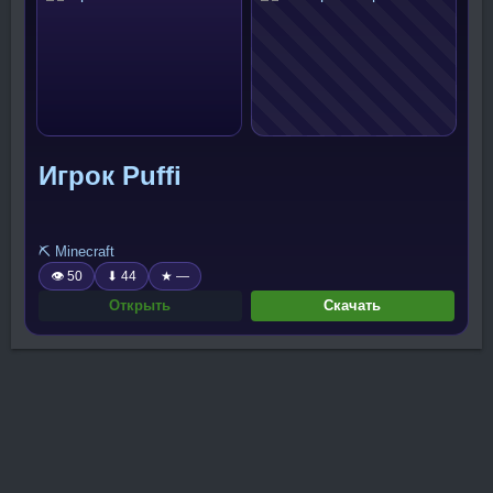
Игрок Puffi
⛏️ Minecraft
👁 50
⬇ 44
★ —
Открыть
Скачать