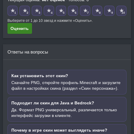
★
★
★
★
★
★
★
★
★
★
1
2
3
4
5
6
7
8
9
10
Выберите от 1 до 10 звезд и нажмите «Оценить».
Оценить
Ответы на вопросы
Как установить этот скин?
Скачайте PNG, откройте профиль Minecraft и загрузите
файл в настройках скина (раздел «Скин персонажа»).
Подходит ли скин для Java и Bedrock?
Да. Формат PNG универсальный, различается только
интерфейс загрузки в клиенте.
Почему в игре скин может выглядеть иначе?