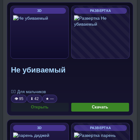
3D
РАЗВЕРТКА
Не убиваемый
🧍‍♂️ Для мальчиков
👁 95
⬇ 42
★ —
Открыть
Скачать
3D
РАЗВЕРТКА