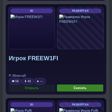
3D
РАЗВЕРТКА
Игрок FREEW1FI
⛏️ Minecraft
👁 58
⬇ 40
★ —
Открыть
Скачать
3D
РАЗВЕРТКА