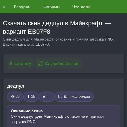
Ресурсы
Форумы
Что нового?
Обзоры
Скачать скин дедпул в Майнкрафт —
вариант EB07F8
Скин дедпул для Майнкрафт: описание и прямая загрузка PNG.
Вариант каталога: EB07F8.
К каталогу
Случайный скин
дедпул
👁 33
⬇ 35
★ —
🧍‍♂️ Для мальчиков
Описание скина
Скин дедпул для Майнкрафт: описание и прямая
загрузка PNG.