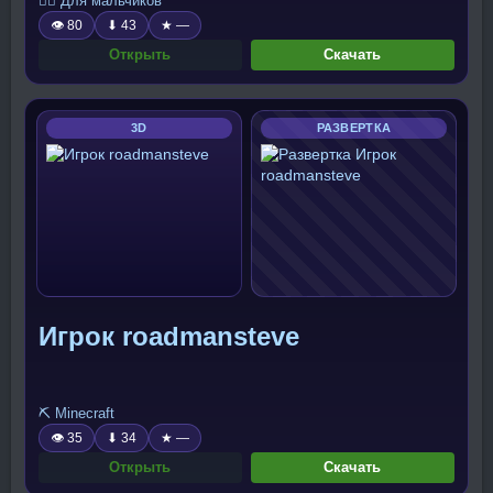
🧍‍♂️ Для мальчиков
👁 80
⬇ 43
★ —
Открыть
Скачать
3D
РАЗВЕРТКА
Игрок roadmansteve
⛏️ Minecraft
👁 35
⬇ 34
★ —
Открыть
Скачать