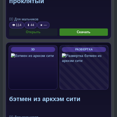
проклятый
🧍‍♂️ Для мальчиков
👁 114
⬇ 44
★ —
Открыть
Скачать
3D
РАЗВЕРТКА
бэтмен из аркхэм сити