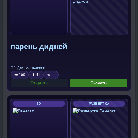
парень диджей
🧍‍♂️ Для мальчиков
👁 109
⬇ 41
★ —
Открыть
Скачать
3D
РАЗВЕРТКА