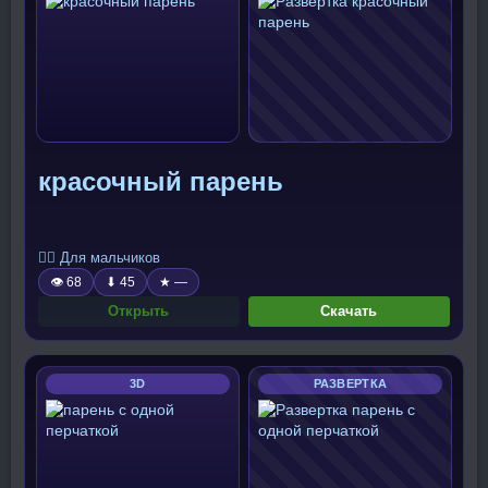
красочный парень
🧍‍♂️ Для мальчиков
👁 68
⬇ 45
★ —
Открыть
Скачать
3D
РАЗВЕРТКА