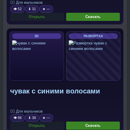
🧍‍♂️ Для мальчиков
👁 52
⬇ 31
★ —
Открыть
Скачать
3D
РАЗВЕРТКА
чувак с синими волосами
🧍‍♂️ Для мальчиков
👁 96
⬇ 38
★ —
Открыть
Скачать