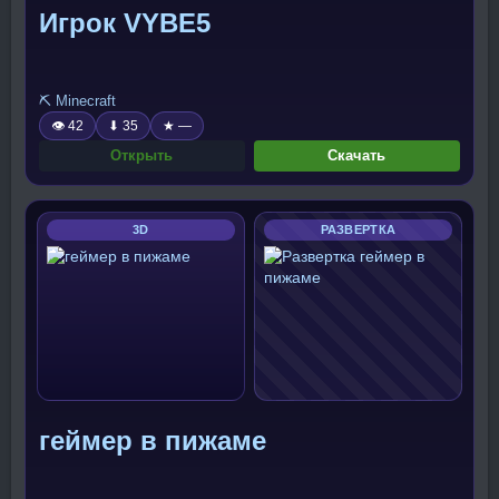
Игрок VYBE5
⛏️ Minecraft
👁 42
⬇ 35
★ —
Открыть
Скачать
3D
РАЗВЕРТКА
геймер в пижаме