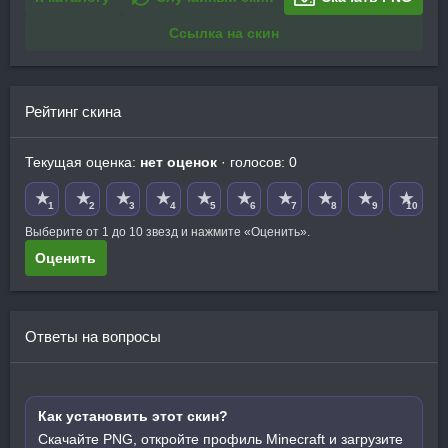
Ссылка на скин
Рейтинг скина
Текущая оценка:
нет оценок
· голосов: 0
★
★
★
★
★
★
★
★
★
★
1
2
3
4
5
6
7
8
9
10
Выберите от 1 до 10 звезд и нажмите «Оценить».
Оценить
Ответы на вопросы
Как установить этот скин?
Скачайте PNG, откройте профиль Minecraft и загрузите