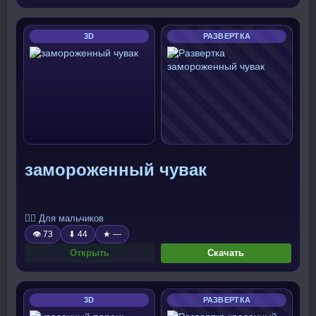
3D
РАЗВЕРТКА
замороженный чувак
🧍‍♂️ Для мальчиков
👁 73
⬇ 44
★ —
Открыть
Скачать
3D
РАЗВЕРТКА