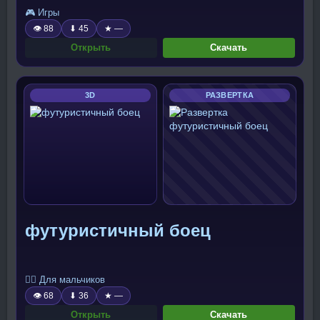
🎮 Игры
👁 88
⬇ 45
★ —
Открыть
Скачать
3D
РАЗВЕРТКА
футуристичный боец
🧍‍♂️ Для мальчиков
👁 68
⬇ 36
★ —
Открыть
Скачать