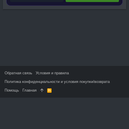
Обратная связь
Условия и правила
Политика конфиденциальности и условия покупки/возврата
Помощь
Главная
R
S
S
На данном сайте используются файлы cookie, чтобы
персонализировать контент и сохранить Ваш вход в систему,
если Вы зарегистрируетесь.
Продолжая использовать этот сайт, Вы соглашаетесь на
использование наших файлов cookie и принимаете
пользовательское соглашение и политику конфиденциальности.