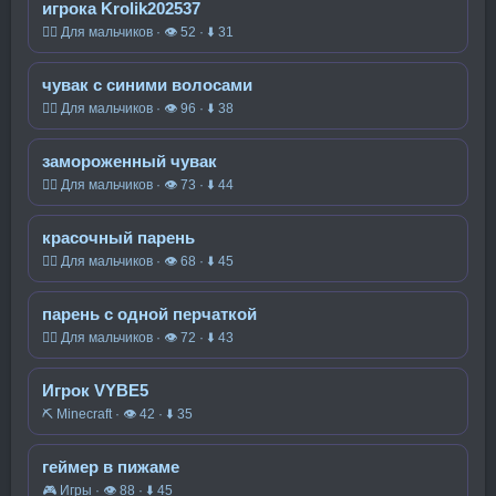
игрока Krolik202537
🧍‍♂️ Для мальчиков · 👁 52 · ⬇ 31
чувак с синими волосами
🧍‍♂️ Для мальчиков · 👁 96 · ⬇ 38
замороженный чувак
🧍‍♂️ Для мальчиков · 👁 73 · ⬇ 44
красочный парень
🧍‍♂️ Для мальчиков · 👁 68 · ⬇ 45
парень с одной перчаткой
🧍‍♂️ Для мальчиков · 👁 72 · ⬇ 43
Игрок VYBE5
⛏️ Minecraft · 👁 42 · ⬇ 35
геймер в пижаме
🎮 Игры · 👁 88 · ⬇ 45