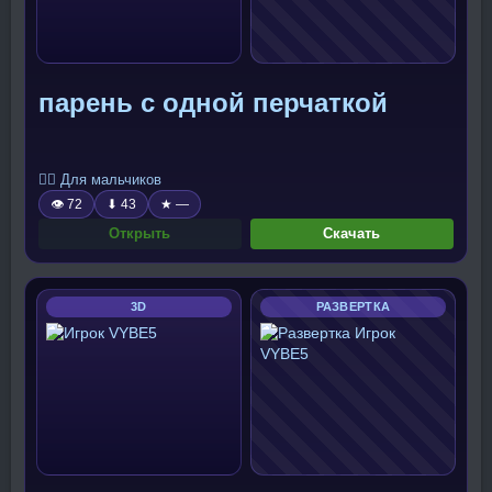
парень с одной перчаткой
🧍‍♂️ Для мальчиков
👁 72
⬇ 43
★ —
Открыть
Скачать
3D
РАЗВЕРТКА