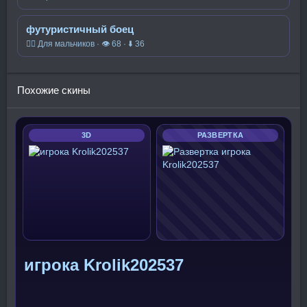
футуристичный боец
🧍‍♂️ Для мальчиков · 👁 68 · ⬇ 36
Похожие скины
3D
РАЗВЕРТКА
игрока Krolik202537