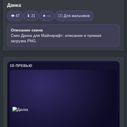
Данка
👁 47
⬇ 21
★ —
🧍‍♂️ Для мальчиков
Описание скина
Скин Данка для Майнкрафт: описание и прямая
загрузка PNG.
3D ПРЕВЬЮ