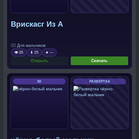
Врискасг Из А
🧍‍♂️ Для мальчиков
👁 35
⬇ 25
★ —
Открыть
Скачать
3D
РАЗВЕРТКА