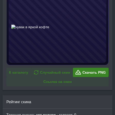
К каталогу
Случайный скин
Скачать PNG
Ссылка на скин
Рейтинг скина
Текущая оценка:
нет оценок
· голосов: 0