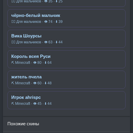
🧍‍♂️ Для мальчиков · 👁 35 · ⬇ 25
чёрно-белый мальчик
🧍‍♂️ Для мальчиков · 👁 74 · ⬇ 39
Вика Шоурсы
🧍‍♂️ Для мальчиков · 👁 63 · ⬇ 44
Король всея Руси
⛏️ Minecraft · 👁 80 · ⬇ 64
житель пчела
⛏️ Minecraft · 👁 60 · ⬇ 48
Игрок ahrispc
⛏️ Minecraft · 👁 45 · ⬇ 44
Похожие скины