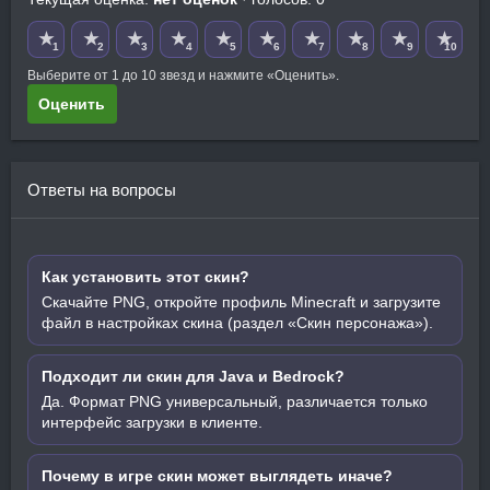
★
★
★
★
★
★
★
★
★
★
1
2
3
4
5
6
7
8
9
10
Выберите от 1 до 10 звезд и нажмите «Оценить».
Оценить
Ответы на вопросы
Как установить этот скин?
Скачайте PNG, откройте профиль Minecraft и загрузите
файл в настройках скина (раздел «Скин персонажа»).
Подходит ли скин для Java и Bedrock?
Да. Формат PNG универсальный, различается только
интерфейс загрузки в клиенте.
Почему в игре скин может выглядеть иначе?