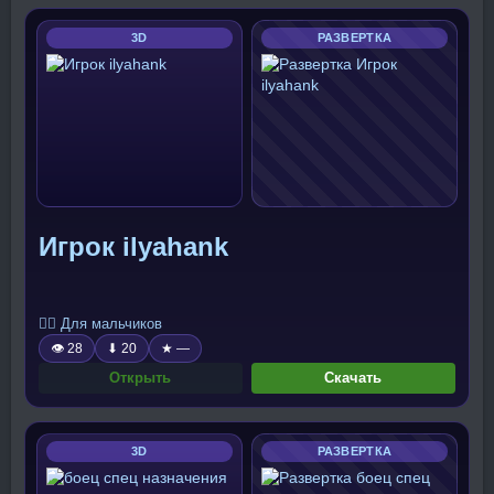
3D
РАЗВЕРТКА
Игрок ilyahank
🧍‍♂️ Для мальчиков
👁 28
⬇ 20
★ —
Открыть
Скачать
3D
РАЗВЕРТКА