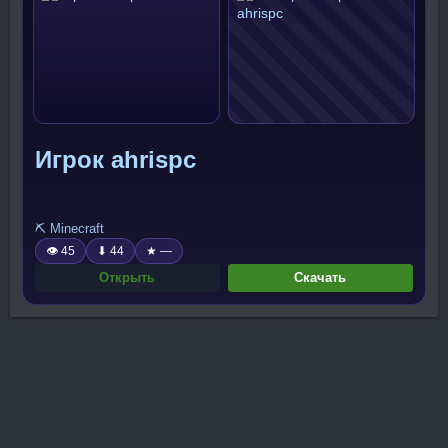
Игрок ahrispc
⛏️ Minecraft
👁 45
⬇ 44
★ —
Открыть
Скачать