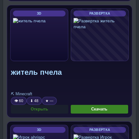
3D
РАЗВЕРТКА
житель пчела
⛏️ Minecraft
👁 60
⬇ 48
★ —
Открыть
Скачать
3D
РАЗВЕРТКА