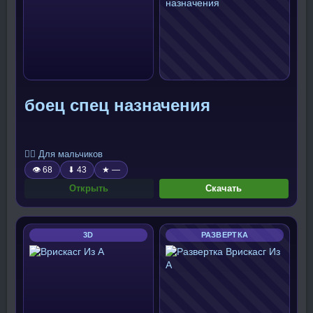
боец спец назначения
🧍‍♂️ Для мальчиков
👁 68
⬇ 43
★ —
Открыть
Скачать
3D
РАЗВЕРТКА