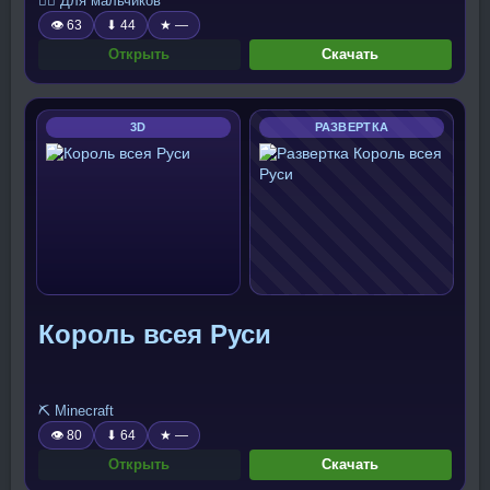
🧍‍♂️ Для мальчиков
👁 63
⬇ 44
★ —
Открыть
Скачать
3D
РАЗВЕРТКА
Король всея Руси
⛏️ Minecraft
👁 80
⬇ 64
★ —
Открыть
Скачать