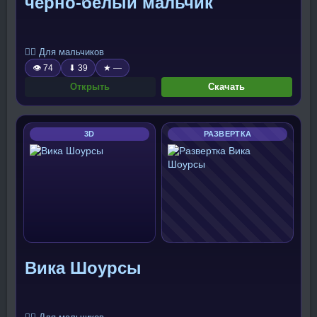
чёрно-белый мальчик
🧍‍♂️ Для мальчиков
👁 74
⬇ 39
★ —
Открыть
Скачать
3D
РАЗВЕРТКА
Вика Шоурсы