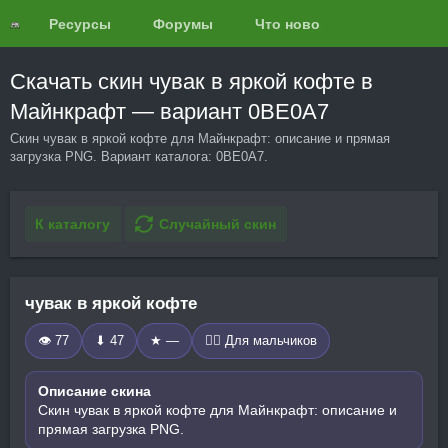
Ресурсы
Форумы
Что нового?
Обзоры
Скачать скин чувак в яркой кофте в
Майнкрафт — вариант 0BE0A7
Скин чувак в яркой кофте для Майнкрафт: описание и прямая
загрузка PNG. Вариант каталога: 0BE0A7.
К каталогу
Случайный скин
чувак в яркой кофте
👁 77
⬇ 47
★ —
🧍‍♂️ Для мальчиков
Описание скина
Скин чувак в яркой кофте для Майнкрафт: описание и
прямая загрузка PNG.