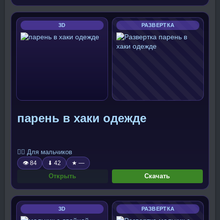
3D
РАЗВЕРТКА
парень в хаки одежде
🧍‍♂️ Для мальчиков
👁 84
⬇ 42
★ —
Открыть
Скачать
3D
РАЗВЕРТКА