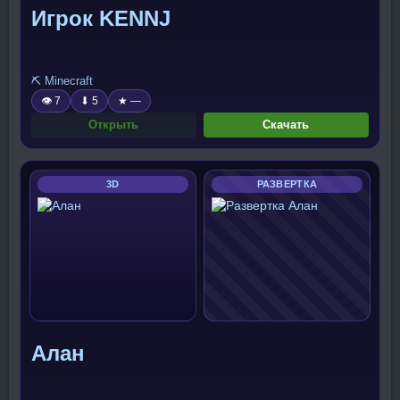
Игрок KENNJ
⛏️ Minecraft
👁 7
⬇ 5
★ —
Открыть
Скачать
3D
РАЗВЕРТКА
Алан