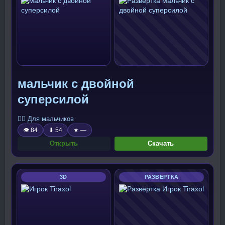
мальчик с двойной
суперсилой
🧍‍♂️ Для мальчиков
👁 84
⬇ 54
★ —
Открыть
Скачать
3D
РАЗВЕРТКА