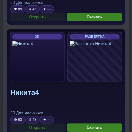
🧍‍♂️ Для мальчиков
👁 89
⬇ 46
★ —
Открыть
Скачать
3D
РАЗВЕРТКА
Никита4
🧍‍♂️ Для мальчиков
👁 63
⬇ 48
★ —
Открыть
Скачать