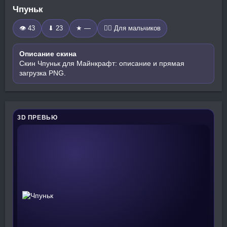
Чпуньк
👁 43
⬇ 23
★ —
🧍‍♂️ Для мальчиков
Описание скина
Скин Чпуньк для Майнкрафт: описание и прямая
загрузка PNG.
3D ПРЕВЬЮ