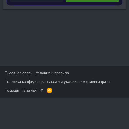
Обратная связь
Условия и правила
Политика конфиденциальности и условия покупки/возврата
Помощь
Главная
R
S
S
На данном сайте используются файлы cookie, чтобы
персонализировать контент и сохранить Ваш вход в систему,
если Вы зарегистрируетесь.
Продолжая использовать этот сайт, Вы соглашаетесь на
использование наших файлов cookie и принимаете
пользовательское соглашение и политику конфиденциальности.