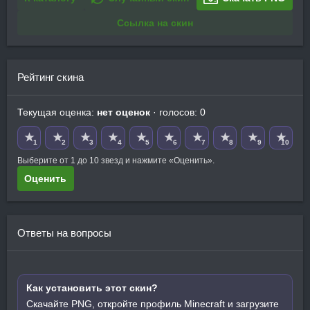
Ссылка на скин
Рейтинг скина
Текущая оценка:
нет оценок
· голосов: 0
★
★
★
★
★
★
★
★
★
★
1
2
3
4
5
6
7
8
9
10
Выберите от 1 до 10 звезд и нажмите «Оценить».
Оценить
Ответы на вопросы
Как установить этот скин?
Скачайте PNG, откройте профиль Minecraft и загрузите