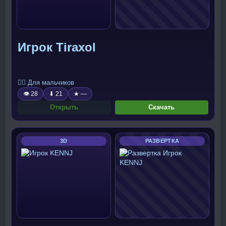
Игрок Tiraxol
🧍‍♂️ Для мальчиков
👁 28
⬇ 21
★ —
Открыть
Скачать
3D
РАЗВЕРТКА