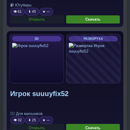
📹 Ютуберы
👁 61
⬇ 45
★ —
Открыть
Скачать
3D
РАЗВЕРТКА
Игрок suuuyfix52
🧍‍♂️ Для мальчиков
👁 32
⬇ 25
★ —
Открыть
Скачать