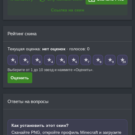
Ссылка на скин
Рейтинг скина
Текущая оценка:
нет оценок
· голосов: 0
★
★
★
★
★
★
★
★
★
★
1
2
3
4
5
6
7
8
9
10
Выберите от 1 до 10 звезд и нажмите «Оценить».
Оценить
Ответы на вопросы
Как установить этот скин?
Скачайте PNG, откройте профиль Minecraft и загрузите