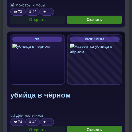
👾 Монстры и мобы
👁 73
⬇ 42
★ —
Открыть
Скачать
3D
РАЗВЕРТКА
убийца в чёрном
🧍‍♂️ Для мальчиков
👁 74
⬇ 43
★ —
Открыть
Скачать