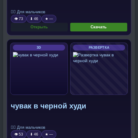
🧍‍♂️ Для мальчиков
👁 73
⬇ 46
★ —
Открыть
Скачать
3D
РАЗВЕРТКА
чувак в черной худи
🧍‍♂️ Для мальчиков
👁 53
⬇ 46
★ —