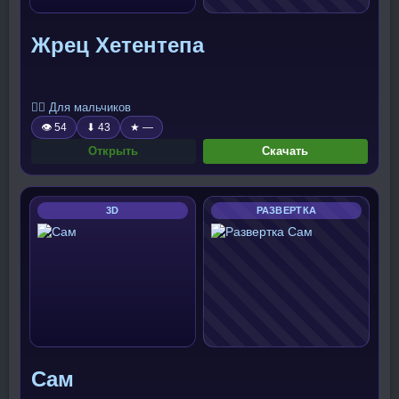
Жрец Хетентепа
🧍‍♂️ Для мальчиков
👁 54
⬇ 43
★ —
Открыть
Скачать
3D
РАЗВЕРТКА
Сам