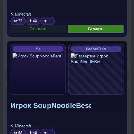
⛏️ Minecraft
👁 77
⬇ 40
★ —
Открыть
Скачать
3D
РАЗВЕРТКА
Игрок SoupNoodleBest
⛏️ Minecraft
👁 55
⬇ 40
★ —