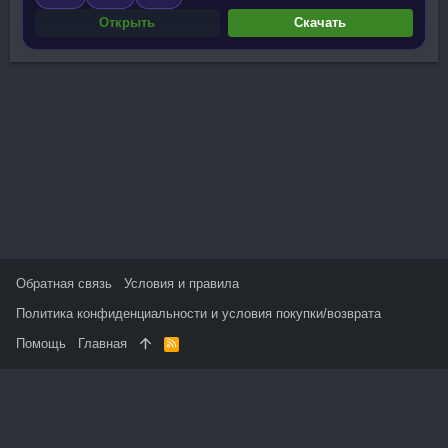
Открыть
Скачать
Обратная связь
Условия и правила
Политика конфиденциальности и условия покупки/возврата
Помощь
Главная
R
S
S
На данном сайте используются файлы cookie, чтобы
персонализировать контент и сохранить Ваш вход в систему,
если Вы зарегистрируетесь.
Продолжая использовать этот сайт, Вы соглашаетесь на