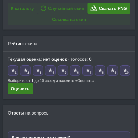
К каталогу
Случайный скин
Скачать PNG
Ссылка на скин
Рейтинг скина
Текущая оценка:
нет оценок
· голосов: 0
★
★
★
★
★
★
★
★
★
★
1
2
3
4
5
6
7
8
9
10
Выберите от 1 до 10 звезд и нажмите «Оценить».
Оценить
Ответы на вопросы
Как установить этот скин?