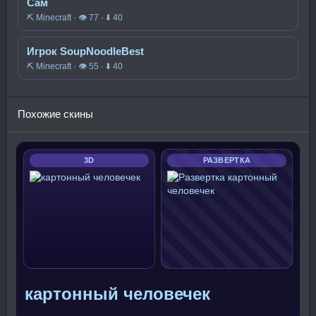
Сам
⛏️ Minecraft · 👁 77 · ⬇ 40
Игрок SoupNoodleBest
⛏️ Minecraft · 👁 55 · ⬇ 40
Похожие скины
3D
РАЗВЕРТКА
картонный человечек