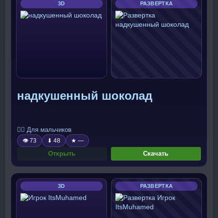
3D
РАЗВЕРТКА
надкушенный шоколад
🧍‍♂️ Для мальчиков
👁 73
⬇ 48
★ —
Открыть
Скачать
3D
РАЗВЕРТКА