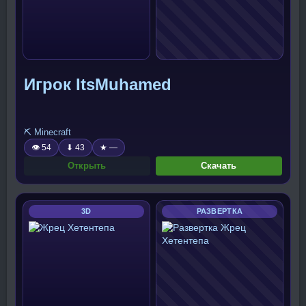
Игрок ItsMuhamed
⛏️ Minecraft
👁 54
⬇ 43
★ —
Открыть
Скачать
3D
РАЗВЕРТКА