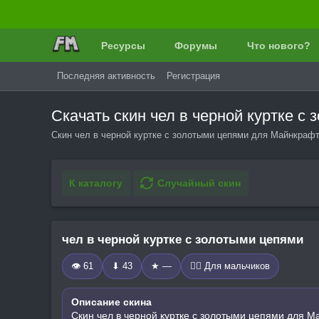
Ресурсы
Форумы
Что нового?
Последняя активность
Регистрация
Скачать скин чел в черной куртке 
Скин чел в черной куртке с золотыми цепями для Майнкрафт
К каталогу
Случайный скин
чел в черной куртке с золотыми цепями
👁 61
⬇ 43
★ —
🧍‍♂️ Для мальчиков
Описание скина
Скин чел в черной куртке с золотыми цепями для М