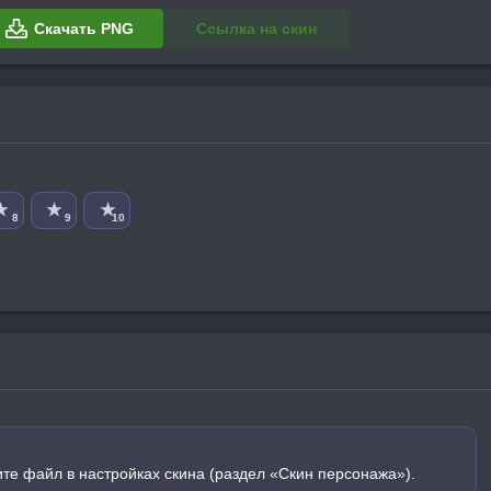
Скачать PNG
Ссылка на скин
★
★
★
8
9
10
ите файл в настройках скина (раздел «Скин персонажа»).