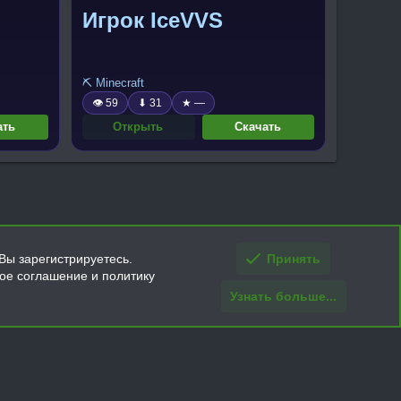
Игрок IceVVS
⛏️ Minecraft
👁 59
⬇ 31
★ —
ать
Открыть
Скачать
Вы зарегистрируетесь.
Принять
кое соглашение и политику
Узнать больше...
ти и условия покупки/возврата
Помощь
Главная
R
S
S