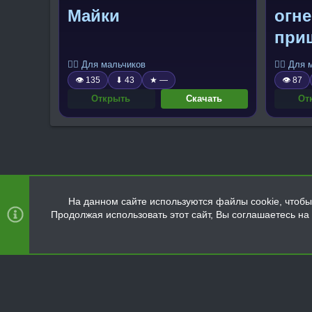
Майки
огн
при
чёр
🧍‍♂️ Для мальчиков
🧍‍♂️ Для
фут
👁 135
⬇ 43
★ —
👁 87
бро
Открыть
Скачать
От
На данном сайте используются файлы cookie, чтобы 
Продолжая использовать этот сайт, Вы соглашаетесь н