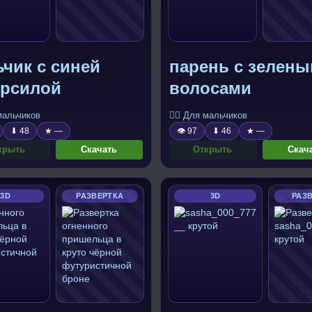
чик с синей
парень с зелен
ерсилой
волосами
 мальчиков
🧍‍♂️ Для мальчиков
⬇ 48
★ —
👁 97
⬇ 46
★ —
крыть
Скачать
Открыть
Скач
3D
РАЗВЕРТКА
3D
РАЗ