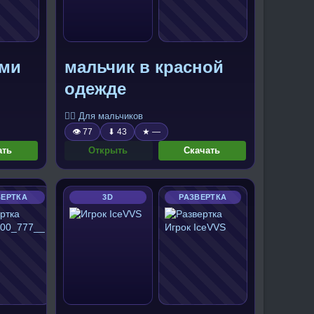
ыми
мальчик в красной
одежде
🧍‍♂️ Для мальчиков
👁 77
⬇ 43
★ —
ать
Открыть
Скачать
ВЕРТКА
3D
РАЗВЕРТКА