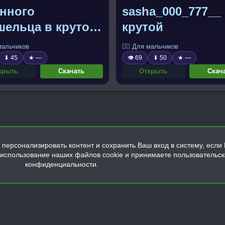
енного
sasha_000_777__
шельца в круто
крутой
ной
 мальчиков
🧍‍♂️ Для мальчиков
уристичной
⬇ 45
★ —
👁 69
⬇ 50
★ —
не
крыть
Скачать
Открыть
Скач
персонализировать контент и сохранить Ваш вход в систему, если 
а использование наших файлов cookie и принимаете пользовательс
конфиденциальности.
Обратная связь
Условия и правила
Политика конфиденциальнос