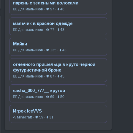
парень с зелеными волосами
🧍‍♂️ Для мальчиков · 👁 97 · ⬇ 46
мальчик в красной одежде
🧍‍♂️ Для мальчиков · 👁 77 · ⬇ 43
Майки
🧍‍♂️ Для мальчиков · 👁 135 · ⬇ 43
огненного пришельца в круто чёрной
футуристичной броне
🧍‍♂️ Для мальчиков · 👁 87 · ⬇ 45
sasha_000_777__ крутой
🧍‍♂️ Для мальчиков · 👁 69 · ⬇ 50
Игрок IceVVS
⛏️ Minecraft · 👁 59 · ⬇ 31