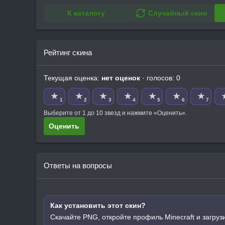
К каталогу
Случайный скин
Рейтинг скина
Текущая оценка:
нет оценок
· голосов: 0
★
★
★
★
★
★
★
1
2
3
4
5
6
7
Выберите от 1 до 10 звезд и нажмите «Оценить».
Оценить
Ответы на вопросы
Как установить этот скин?
Скачайте PNG, откройте профиль Minecraft и загруз