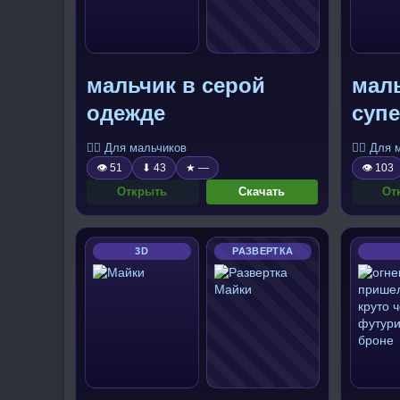
мальчик в серой
маль
одежде
суп
🧍‍♂️ Для мальчиков
🧍‍♂️ Для
👁 51
⬇ 43
★ —
👁 103
Открыть
Скачать
От
3D
РАЗВЕРТКА