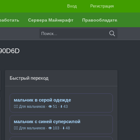
Вход
Регистрация
работать
Сервера Майнкрафт
Правообладателям
090D6D
Быстрый переход
мальчик в серой одежде
🧍‍♂️ Для мальчиков · 👁 51 · ⬇ 43
мальчик с синей суперсилой
🧍‍♂️ Для мальчиков · 👁 103 · ⬇ 48