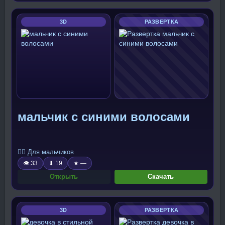
3D
РАЗВЕРТКА
мальчик с синими волосами
🧍‍♂️ Для мальчиков
👁 33
⬇ 19
★ —
Открыть
Скачать
3D
РАЗВЕРТКА