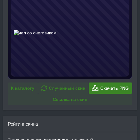
К каталогу
Случайный скин
Скачать PNG
Ссылка на скин
Рейтинг скина
Текущая оценка:
нет оценок
· голосов: 0