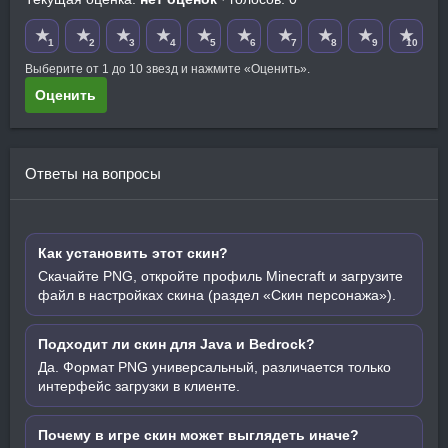
★
★
★
★
★
★
★
★
★
★
1
2
3
4
5
6
7
8
9
10
Выберите от 1 до 10 звезд и нажмите «Оценить».
Оценить
Ответы на вопросы
Как установить этот скин?
Скачайте PNG, откройте профиль Minecraft и загрузите
файл в настройках скина (раздел «Скин персонажа»).
Подходит ли скин для Java и Bedrock?
Да. Формат PNG универсальный, различается только
интерфейс загрузки в клиенте.
Почему в игре скин может выглядеть иначе?