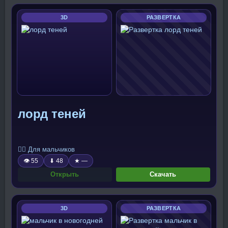
3D
РАЗВЕРТКА
лорд теней
🧍‍♂️ Для мальчиков
👁 55
⬇ 48
★ —
Открыть
Скачать
3D
РАЗВЕРТКА