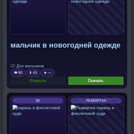
мальчик в новогодней одежде
🧍‍♂️ Для мальчиков
👁 80
⬇ 43
★ —
Открыть
Скачать
3D
РАЗВЕРТКА