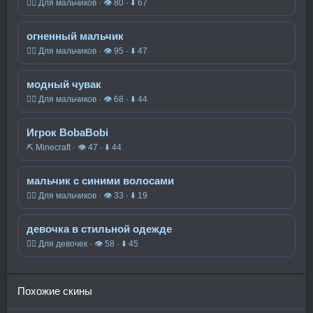
🧍‍♂️ Для мальчиков · 👁 80 · ⬇ 67
огненный мальчик
🧍‍♂️ Для мальчиков · 👁 95 · ⬇ 47
модный чувак
🧍‍♂️ Для мальчиков · 👁 68 · ⬇ 44
Игрок BobaBobi
⛏️ Minecraft · 👁 47 · ⬇ 44
мальчик с синими волосами
🧍‍♂️ Для мальчиков · 👁 33 · ⬇ 19
девочка в стильной одежде
🧍‍♀️ Для девочек · 👁 58 · ⬇ 45
Похожие скины