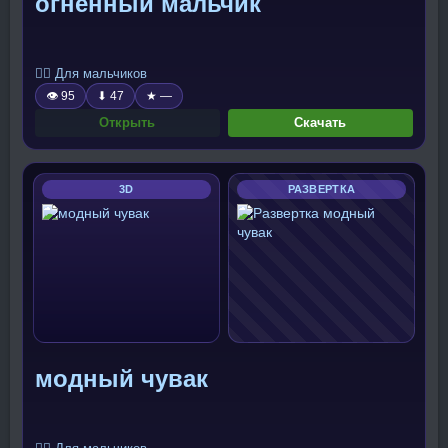
огненный мальчик
🧍‍♂️ Для мальчиков
👁 95
⬇ 47
★ —
Открыть
Скачать
3D
РАЗВЕРТКА
модный чувак