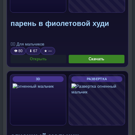
парень в фиолетовой худи
🧍‍♂️ Для мальчиков
👁 80
⬇ 67
★ —
Открыть
Скачать
3D
РАЗВЕРТКА