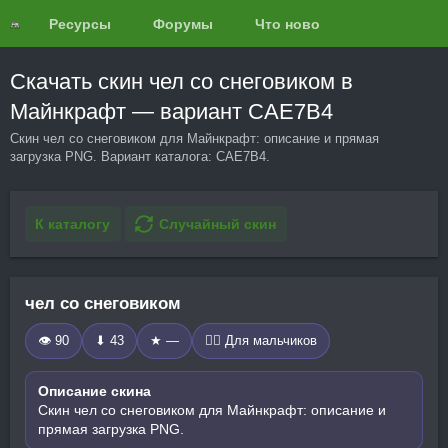
Ресурсы
Форумы
Что нового?
Обзоры
Скачать скин чел со снеговиком в
Майнкрафт — вариант CAE7B4
Скин чел со снеговиком для Майнкрафт: описание и прямая
загрузка PNG. Вариант каталога: CAE7B4.
К каталогу
Случайный скин
чел со снеговиком
👁 90
⬇ 43
★ —
🧍‍♂️ Для мальчиков
Описание скина
Скин чел со снеговиком для Майнкрафт: описание и
прямая загрузка PNG.