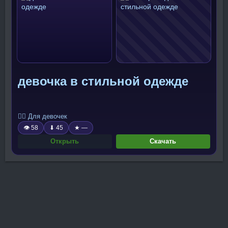
девочка в стильной одежде
🧍‍♀️ Для девочек
👁 58
⬇ 45
★ —
Открыть
Скачать