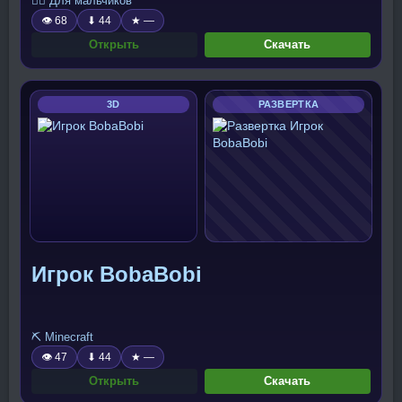
🧍‍♂️ Для мальчиков
👁 68
⬇ 44
★ —
Открыть
Скачать
3D
РАЗВЕРТКА
Игрок BobaBobi
⛏️ Minecraft
👁 47
⬇ 44
★ —
Открыть
Скачать