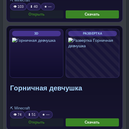
⛏️ Minecraft
👁 103
⬇ 40
★ —
Открыть
Скачать
3D
РАЗВЕРТКА
Горничная девчушка
⛏️ Minecraft
👁 74
⬇ 51
★ —
Открыть
Скачать