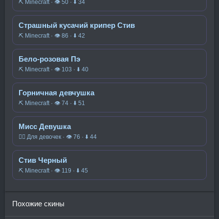
⛏️ Minecraft · 👁 50 · ⬇ 34
Страшный кусачий крипер Стив
⛏️ Minecraft · 👁 86 · ⬇ 42
Бело-розовая Пэ
⛏️ Minecraft · 👁 103 · ⬇ 40
Горничная девчушка
⛏️ Minecraft · 👁 74 · ⬇ 51
Мисс Девушка
🧍‍♀️ Для девочек · 👁 76 · ⬇ 44
Стив Черный
⛏️ Minecraft · 👁 119 · ⬇ 45
Похожие скины