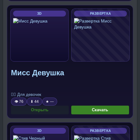
3D
РАЗВЕРТКА
Мисс Девушка
🧍‍♀️ Для девочек
👁 76
⬇ 44
★ —
Открыть
Скачать
3D
РАЗВЕРТКА