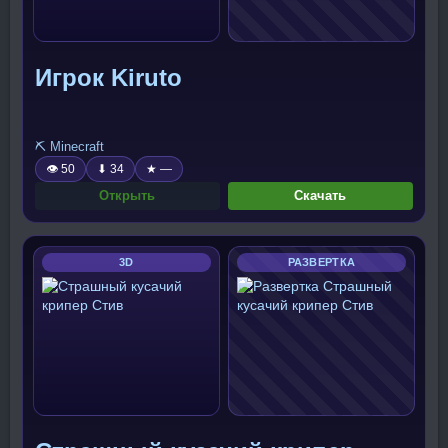
Игрок Kiruto
⛏️ Minecraft
👁 50
⬇ 34
★ —
Открыть
Скачать
3D
РАЗВЕРТКА