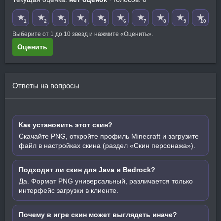
★
★
★
★
★
★
★
★
★
★
1
2
3
4
5
6
7
8
9
10
Выберите от 1 до 10 звезд и нажмите «Оценить».
Оценить
Ответы на вопросы
Как установить этот скин?
Скачайте PNG, откройте профиль Minecraft и загрузите
файл в настройках скина (раздел «Скин персонажа»).
Подходит ли скин для Java и Bedrock?
Да. Формат PNG универсальный, различается только
интерфейс загрузки в клиенте.
Почему в игре скин может выглядеть иначе?