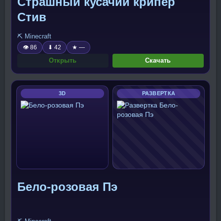
Страшный кусачий крипер
Стив
⛏️ Minecraft
👁 86
⬇ 42
★ —
Открыть
Скачать
3D
РАЗВЕРТКА
Бело-розовая Пэ