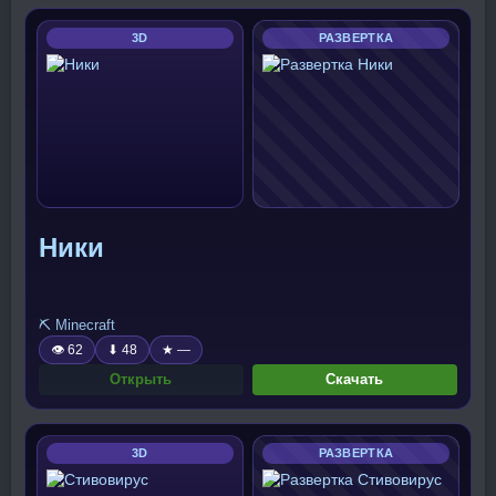
3D
РАЗВЕРТКА
Ники
⛏️ Minecraft
👁 62
⬇ 48
★ —
Открыть
Скачать
3D
РАЗВЕРТКА