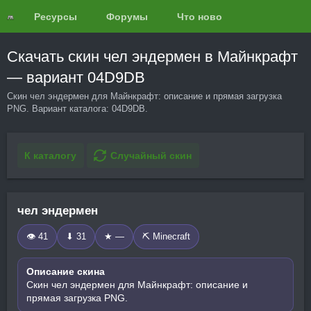
Ресурсы
Форумы
Что нового?
Обзоры
Скачать скин чел эндермен в Майнкрафт
— вариант 04D9DB
Скин чел эндермен для Майнкрафт: описание и прямая загрузка
PNG. Вариант каталога: 04D9DB.
К каталогу
Случайный скин
чел эндермен
👁 41
⬇ 31
★ —
⛏️ Minecraft
Описание скина
Скин чел эндермен для Майнкрафт: описание и
прямая загрузка PNG.