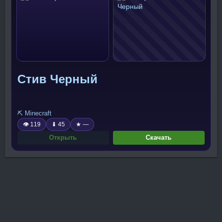
Стив Черный
⛏️ Minecraft
👁 119
⬇ 45
★ —
Открыть
Скачать