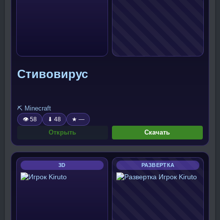
Стивовирус
⛏️ Minecraft
👁 58
⬇ 48
★ —
Открыть
Скачать
3D
РАЗВЕРТКА