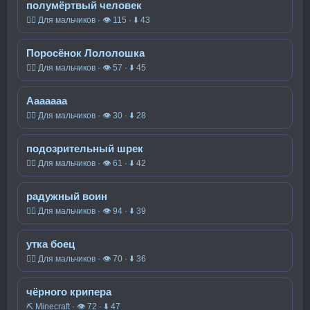
полумёртвый человек
🧍‍♂️ Для мальчиков · 👁 115 · ⬇ 43
Поросёнок Лололошка
🧍‍♂️ Для мальчиков · 👁 57 · ⬇ 45
Ааааааа
🧍‍♂️ Для мальчиков · 👁 30 · ⬇ 28
подозрительный шрек
🧍‍♂️ Для мальчиков · 👁 61 · ⬇ 42
радужный воин
🧍‍♂️ Для мальчиков · 👁 94 · ⬇ 39
утка боец
🧍‍♂️ Для мальчиков · 👁 70 · ⬇ 36
чёрного крипера
⛏️ Minecraft · 👁 72 · ⬇ 47