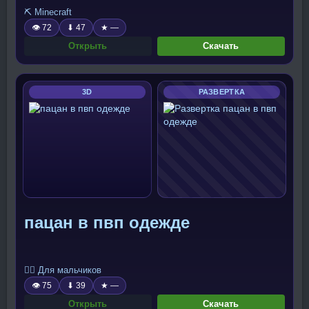
⛏️ Minecraft
👁 72
⬇ 47
★ —
Открыть
Скачать
3D
РАЗВЕРТКА
пацан в пвп одежде
🧍‍♂️ Для мальчиков
👁 75
⬇ 39
★ —
Открыть
Скачать