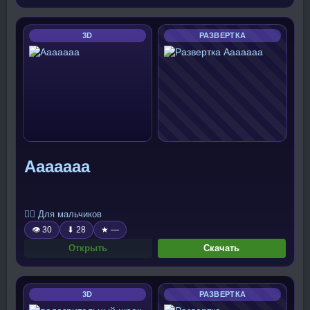
3D
РАЗВЕРТКА
Ааааааа
🧍‍♂️ Для мальчиков
👁 30
⬇ 28
★ —
Открыть
Скачать
3D
РАЗВЕРТКА