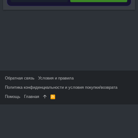
Обратная связь
Условия и правила
Политика конфиденциальности и условия покупки/возврата
Помощь
Главная
R
S
S
На данном сайте используются файлы cookie, чтобы
персонализировать контент и сохранить Ваш вход в систему,
если Вы зарегистрируетесь.
Продолжая использовать этот сайт, Вы соглашаетесь на
использование наших файлов cookie и принимаете
пользовательское соглашение и политику конфиденциальности.