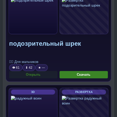
подозрительный шрек
🧍‍♂️ Для мальчиков
👁 61
⬇ 42
★ —
Открыть
Скачать
3D
РАЗВЕРТКА