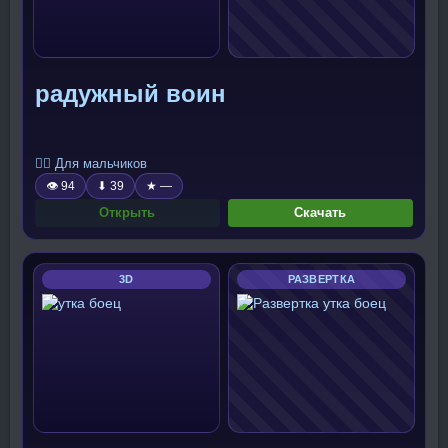
радужный воин
🧍‍♂️ Для мальчиков
👁 94
⬇ 39
★ —
Открыть
Скачать
3D
РАЗВЕРТКА