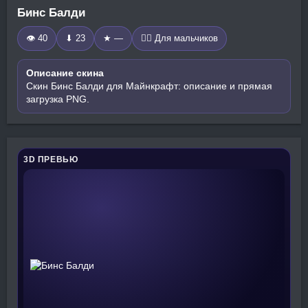
Бинс Балди
👁 40
⬇ 23
★ —
🧍‍♂️ Для мальчиков
Описание скина
Скин Бинс Балди для Майнкрафт: описание и прямая
загрузка PNG.
3D ПРЕВЬЮ