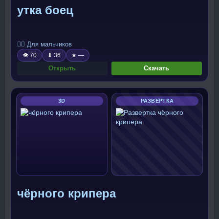
утка боец
🧍‍♂️ Для мальчиков
👁 70
⬇ 36
★ —
Открыть
Скачать
3D
РАЗВЕРТКА
чёрного крипера