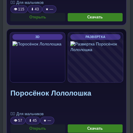
🧍‍♂️ Для мальчиков
👁 115
⬇ 43
★ —
Открыть
Скачать
3D
РАЗВЕРТКА
Поросёнок Лололошка
🧍‍♂️ Для мальчиков
👁 57
⬇ 45
★ —
Открыть
Скачать