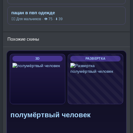
пацан в пвп одежде
🧍‍♂️ Для мальчиков · 👁 75 · ⬇ 39
Похожие скины
3D
РАЗВЕРТКА
полумёртвый человек