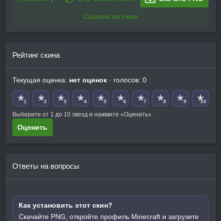
Ссылка на скин
Рейтинг скина
Текущая оценка:
нет оценок
· голосов: 0
★
★
★
★
★
★
★
★
★
★
1
2
3
4
5
6
7
8
9
10
Выберите от 1 до 10 звезд и нажмите «Оценить».
Оценить
Ответы на вопросы
Как установить этот скин?
Скачайте PNG, откройте профиль Minecraft и загрузите