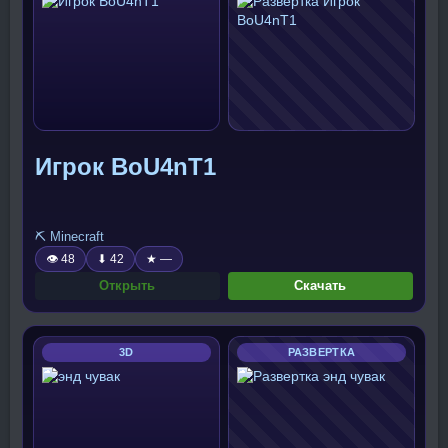
Игрок BoU4nT1
⛏️ Minecraft
👁 48
⬇ 42
★ —
Открыть
Скачать
3D
РАЗВЕРТКА