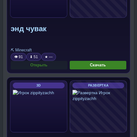
энд чувак
⛏️ Minecraft
👁 91
⬇ 51
★ —
Открыть
Скачать
3D
РАЗВЕРТКА