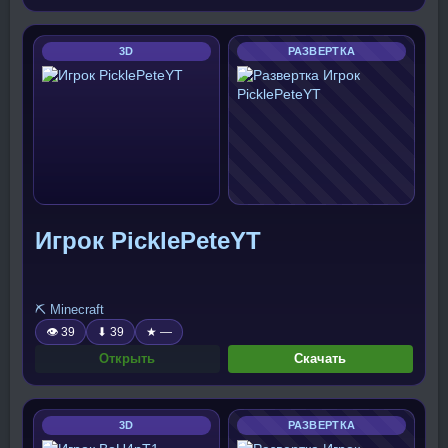
3D
РАЗВЕРТКА
Игрок PicklePeteYT
⛏️ Minecraft
👁 39
⬇ 39
★ —
Открыть
Скачать
3D
РАЗВЕРТКА