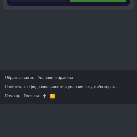
Обратная связь
Условия и правила
Политика конфиденциальности и условия покупки/возврата
Помощь
Главная
R
S
S
На данном сайте используются файлы cookie, чтобы
персонализировать контент и сохранить Ваш вход в систему,
если Вы зарегистрируетесь.
Продолжая использовать этот сайт, Вы соглашаетесь на
использование наших файлов cookie и принимаете
пользовательское соглашение и политику конфиденциальности.