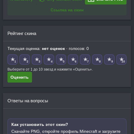
Ссылка на скин
Рейтинг скина
Текущая оценка:
нет оценок
· голосов: 0
★
★
★
★
★
★
★
★
★
★
1
2
3
4
5
6
7
8
9
10
Выберите от 1 до 10 звезд и нажмите «Оценить».
Оценить
Ответы на вопросы
Как установить этот скин?
Скачайте PNG, откройте профиль Minecraft и загрузите