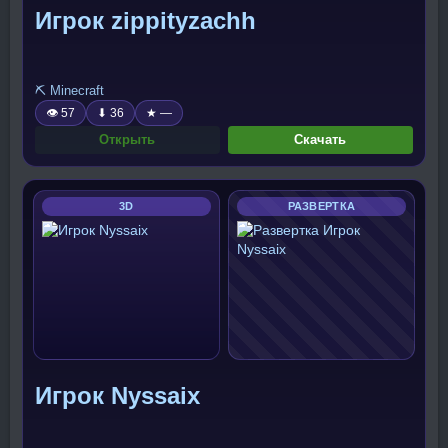
Игрок zippityzachh
⛏️ Minecraft
👁 57
⬇ 36
★ —
Открыть
Скачать
3D
РАЗВЕРТКА
Игрок Nyssaix