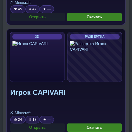
⛏️ Minecraft
👁 45
⬇ 47
★ —
Открыть
Скачать
3D
РАЗВЕРТКА
Игрок CAPIVARI
⛏️ Minecraft
👁 24
⬇ 18
★ —
Открыть
Скачать