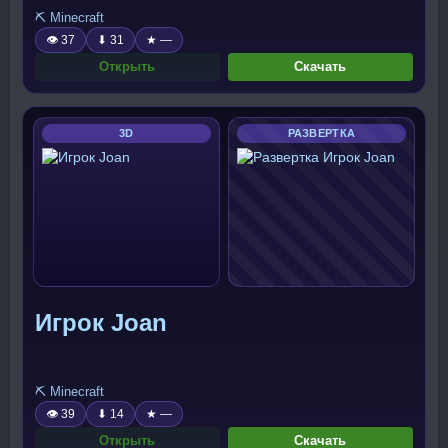
⛏️ Minecraft
👁 37
⬇ 31
★ —
Открыть
Скачать
3D
РАЗВЕРТКА
Игрок Joan
⛏️ Minecraft
👁 39
⬇ 14
★ —
Открыть
Скачать