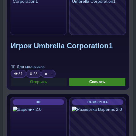
Игрок Umbrella Corporation1
🧍‍♂️ Для мальчиков
👁 31
⬇ 23
★ —
Открыть
Скачать
3D
РАЗВЕРТКА