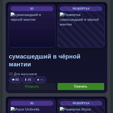
3D
РАЗВЕРТКА
сумасшедший в чёрной
мантии
🧍‍♂️ Для мальчиков
👁 80
⬇ 45
★ —
Открыть
Скачать
3D
РАЗВЕРТКА