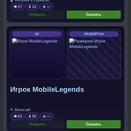
🎬 Фильмы и сериалы
👁 17
⬇ 12
★ —
Открыть
Скачать
3D
РАЗВЕРТКА
Игрок MobileLegends
⛏️ Minecraft
👁 53
⬇ 50
★ —
Открыть
Скачать