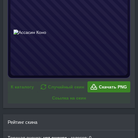
К каталогу
Случайный скин
Скачать PNG
Ссылка на скин
Рейтинг скина
Текущая оценка:
нет оценок
· голосов: 0