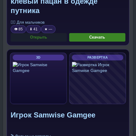
клевый пацан в одежде
путника
🧍‍♂️ Для мальчиков
👁 85
⬇ 41
★ —
Открыть
Скачать
3D
РАЗВЕРТКА
Игрок Samwise Gamgee