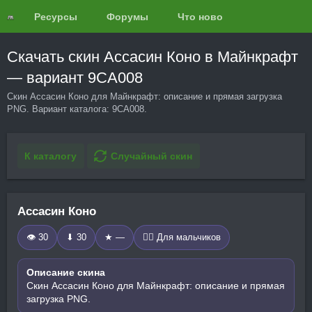
Ресурсы
Форумы
Что нового?
Обзоры
Скачать скин Ассасин Коно в Майнкрафт
— вариант 9CA008
Скин Ассасин Коно для Майнкрафт: описание и прямая загрузка
PNG. Вариант каталога: 9CA008.
К каталогу
Случайный скин
Ассасин Коно
👁 30
⬇ 30
★ —
🧍‍♂️ Для мальчиков
Описание скина
Скин Ассасин Коно для Майнкрафт: описание и прямая
загрузка PNG.