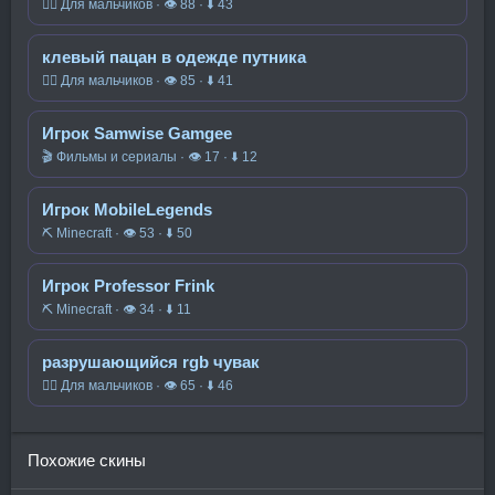
🧍‍♂️ Для мальчиков · 👁 88 · ⬇ 43
клевый пацан в одежде путника
🧍‍♂️ Для мальчиков · 👁 85 · ⬇ 41
Игрок Samwise Gamgee
🎬 Фильмы и сериалы · 👁 17 · ⬇ 12
Игрок MobileLegends
⛏️ Minecraft · 👁 53 · ⬇ 50
Игрок Professor Frink
⛏️ Minecraft · 👁 34 · ⬇ 11
разрушающийся rgb чувак
🧍‍♂️ Для мальчиков · 👁 65 · ⬇ 46
Похожие скины