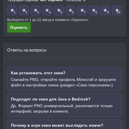
★
★
★
★
★
★
★
★
★
★
1
2
3
4
5
6
7
8
9
10
Выберите от 1 до 10 звезд и нажмите «Оценить».
Оценить
Ответы на вопросы
Как установить этот скин?
Скачайте PNG, откройте профиль Minecraft и загрузите
файл в настройках скина (раздел «Скин персонажа»).
Подходит ли скин для Java и Bedrock?
Да. Формат PNG универсальный, различается только
интерфейс загрузки в клиенте.
Почему в игре скин может выглядеть иначе?