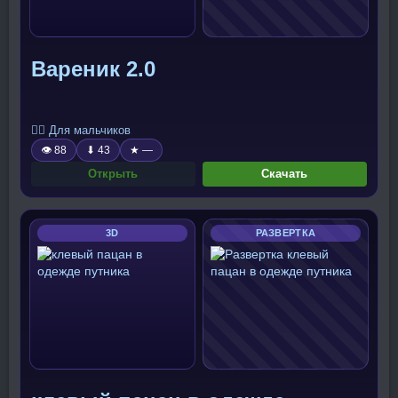
Вареник 2.0
🧍‍♂️ Для мальчиков
👁 88
⬇ 43
★ —
Открыть
Скачать
3D
РАЗВЕРТКА