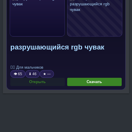
разрушающийся rgb чувак
🧍‍♂️ Для мальчиков
👁 65
⬇ 46
★ —
Открыть
Скачать