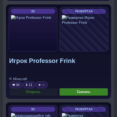
3D
РАЗВЕРТКА
Игрок Professor Frink
⛏️ Minecraft
👁 34
⬇ 11
★ —
Открыть
Скачать
3D
РАЗВЕРТКА