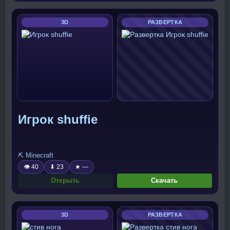
3D
РАЗВЕРТКА
Игрок shuffie
⛏️ Minecraft
👁 40
⬇ 23
★ —
Открыть
Скачать
3D
РАЗВЕРТКА