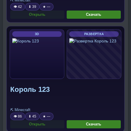
⛏️ Minecraft
👁 42
⬇ 39
★ —
Открыть
Скачать
3D
РАЗВЕРТКА
Король 123
⛏️ Minecraft
👁 86
⬇ 45
★ —
Открыть
Скачать