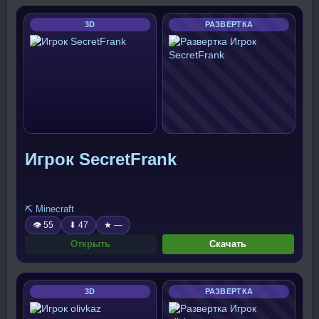
3D
РАЗВЕРТКА
Игрок SecretFrank
⛏️ Minecraft
👁 55
⬇ 47
★ —
Открыть
Скачать
3D
РАЗВЕРТКА