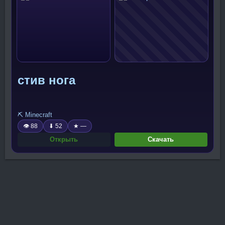
стив нога
⛏️ Minecraft
👁 88
⬇ 52
★ —
Открыть
Скачать