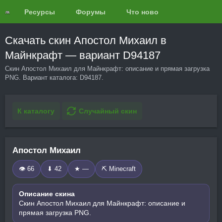
Ресурсы
Форумы
Что нового?
Обзоры
Скачать скин Апостол Михаил в
Майнкрафт — вариант D94187
Скин Апостол Михаил для Майнкрафт: описание и прямая загрузка
PNG. Вариант каталога: D94187.
К каталогу
Случайный скин
Апостол Михаил
👁 66
⬇ 42
★ —
⛏️ Minecraft
Описание скина
Скин Апостол Михаил для Майнкрафт: описание и
прямая загрузка PNG.