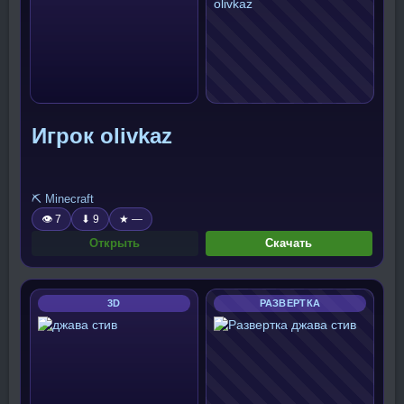
Игрок olivkaz
⛏️ Minecraft
👁 7
⬇ 9
★ —
Открыть
Скачать
3D
РАЗВЕРТКА