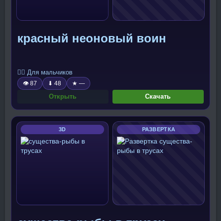
красный неоновый воин
🧍‍♂️ Для мальчиков
👁 87
⬇ 48
★ —
Открыть
Скачать
3D
РАЗВЕРТКА