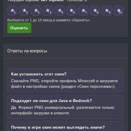
★
★
★
★
★
★
★
★
★
★
1
2
3
4
5
6
7
8
9
10
Выберите от 1 до 10 звезд и нажмите «Оценить».
Оценить
Ответы на вопросы
Как установить этот скин?
Скачайте PNG, откройте профиль Minecraft и загрузите
файл в настройках скина (раздел «Скин персонажа»).
Подходит ли скин для Java и Bedrock?
Да. Формат PNG универсальный, различается только
интерфейс загрузки в клиенте.
Почему в игре скин может выглядеть иначе?