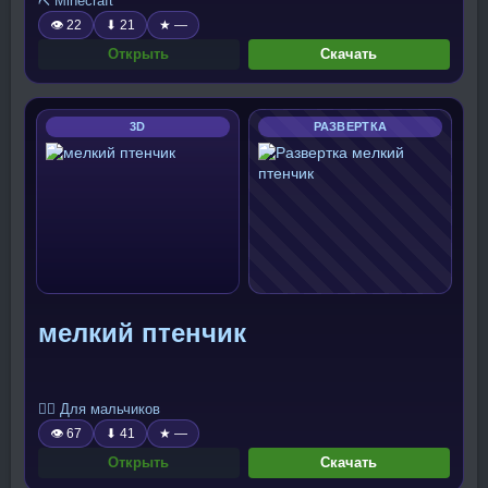
⛏️ Minecraft
👁 22
⬇ 21
★ —
Открыть
Скачать
3D
РАЗВЕРТКА
мелкий птенчик
🧍‍♂️ Для мальчиков
👁 67
⬇ 41
★ —
Открыть
Скачать