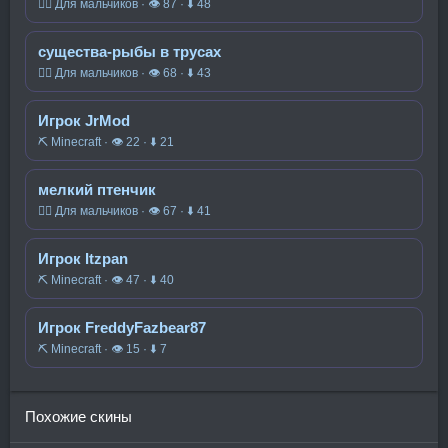
🧍‍♂️ Для мальчиков · 👁 87 · ⬇ 48
существа-рыбы в трусах
🧍‍♂️ Для мальчиков · 👁 68 · ⬇ 43
Игрок JrMod
⛏️ Minecraft · 👁 22 · ⬇ 21
мелкий птенчик
🧍‍♂️ Для мальчиков · 👁 67 · ⬇ 41
Игрок Itzpan
⛏️ Minecraft · 👁 47 · ⬇ 40
Игрок FreddyFazbear87
⛏️ Minecraft · 👁 15 · ⬇ 7
Похожие скины