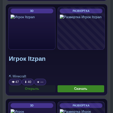
3D
РАЗВЕРТКА
Игрок Itzpan
⛏️ Minecraft
👁 47
⬇ 40
★ —
Открыть
Скачать
3D
РАЗВЕРТКА