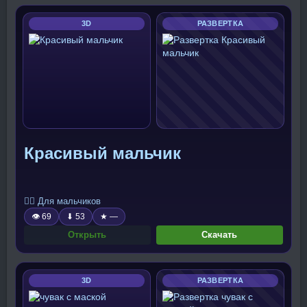
3D
РАЗВЕРТКА
Красивый мальчик
🧍‍♂️ Для мальчиков
👁 69
⬇ 53
★ —
Открыть
Скачать
3D
РАЗВЕРТКА