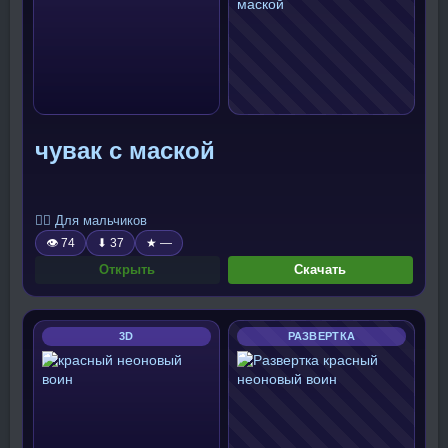
чувак с маской
🧍‍♂️ Для мальчиков
👁 74
⬇ 37
★ —
Открыть
Скачать
3D
РАЗВЕРТКА