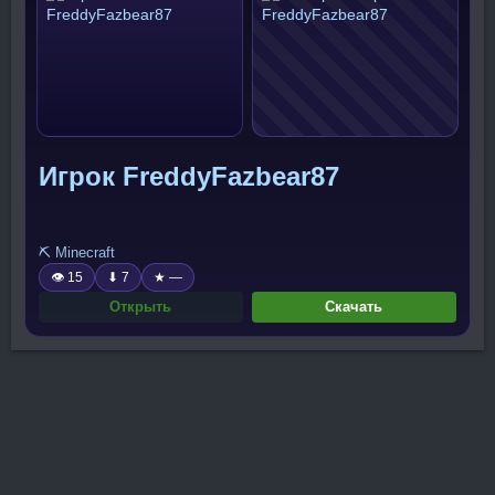
Игрок FreddyFazbear87
⛏️ Minecraft
👁 15
⬇ 7
★ —
Открыть
Скачать