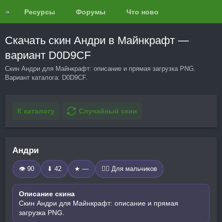
Ресурсы
Форумы
Что нового?
Обзоры
Скачать скин Андри в Майнкрафт —
вариант D0D9CF
Скин Андри для Майнкрафт: описание и прямая загрузка PNG.
Вариант каталога: D0D9CF.
К каталогу
Случайный скин
Андри
👁 90
⬇ 42
★ —
🧍‍♂️ Для мальчиков
Описание скина
Скин Андри для Майнкрафт: описание и прямая
загрузка PNG.