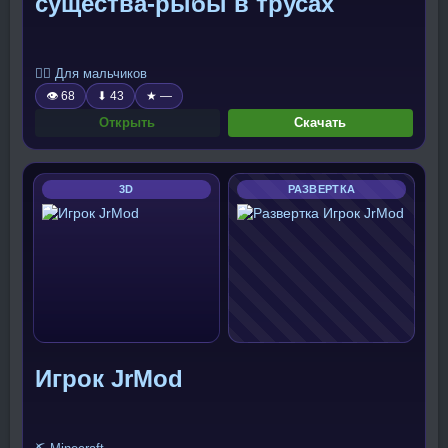
существа-рыбы в трусах
🧍‍♂️ Для мальчиков
👁 68
⬇ 43
★ —
Открыть
Скачать
3D
РАЗВЕРТКА
Игрок JrMod