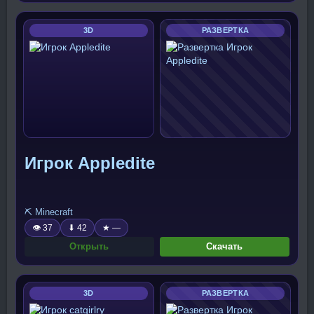
3D
РАЗВЕРТКА
Игрок Appledite
⛏️ Minecraft
👁 37
⬇ 42
★ —
Открыть
Скачать
3D
РАЗВЕРТКА