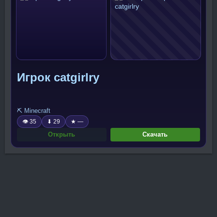
Игрок catgirlry
⛏️ Minecraft
👁 35
⬇ 29
★ —
Открыть
Скачать