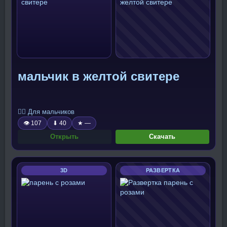
мальчик в желтой свитере
🧍‍♂️ Для мальчиков
👁 107
⬇ 40
★ —
Открыть
Скачать
3D
РАЗВЕРТКА