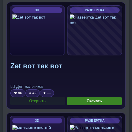
3D
РАЗВЕРТКА
Zet вот так вот
🧍‍♂️ Для мальчиков
👁 86
⬇ 42
★ —
Открыть
Скачать
3D
РАЗВЕРТКА