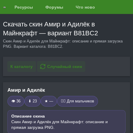
Ресурсы
Форумы
Что нового?
Обзоры
Скачать скин Амир и Адилёк в
Майнкрафт — вариант B81BC2
Скин Амир и Адилёк для Майнкрафт: описание и прямая загрузка
PNG. Вариант каталога: B81BC2.
К каталогу
Случайный скин
Амир и Адилёк
👁 36
⬇ 23
★ —
🧍‍♂️ Для мальчиков
Описание скина
Скин Амир и Адилёк для Майнкрафт: описание и
прямая загрузка PNG.