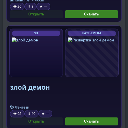
👾 Монстры и мобы
👁 26
⬇ 8
★ —
Открыть
Скачать
3D
РАЗВЕРТКА
злой демон
🐉 Фэнтези
👁 95
⬇ 40
★ —
Открыть
Скачать