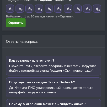
★
★
★
★
★
★
★
★
★
★
1
2
3
4
5
6
7
8
9
10
Выберите от 1 до 10 звезд и нажмите «Оценить».
Оценить
Ответы на вопросы
Как установить этот скин?
Скачайте PNG, откройте профиль Minecraft и загрузите
файл в настройках скина (раздел «Скин персонажа»).
Подходит ли скин для Java и Bedrock?
Да. Формат PNG универсальный, различается только
интерфейс загрузки в клиенте.
Почему в игре скин может выглядеть иначе?