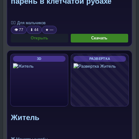
парень в клетчатой рубахе
🧍‍♂️ Для мальчиков
👁 77
⬇ 44
★ —
Открыть
Скачать
3D
РАЗВЕРТКА
Житель