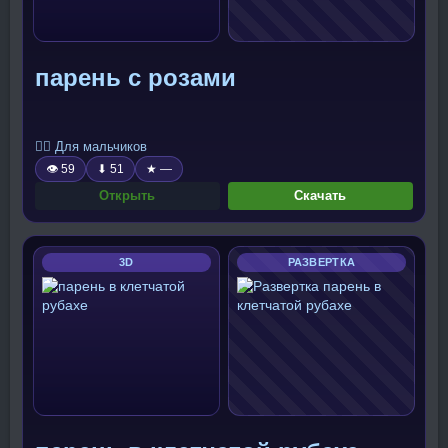
парень с розами
🧍‍♂️ Для мальчиков
👁 59
⬇ 51
★ —
Открыть
Скачать
3D
РАЗВЕРТКА