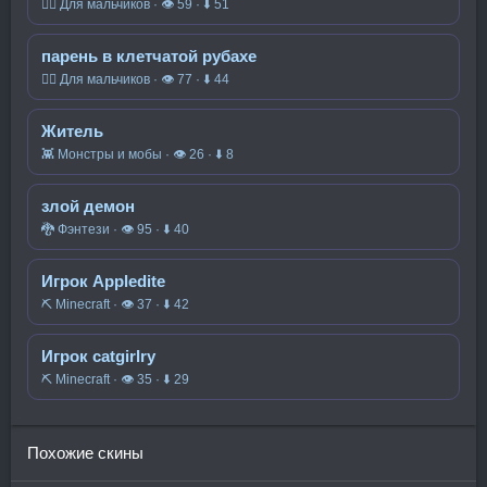
🧍‍♂️ Для мальчиков · 👁 59 · ⬇ 51
парень в клетчатой рубахе
🧍‍♂️ Для мальчиков · 👁 77 · ⬇ 44
Житель
👾 Монстры и мобы · 👁 26 · ⬇ 8
злой демон
🐉 Фэнтези · 👁 95 · ⬇ 40
Игрок Appledite
⛏️ Minecraft · 👁 37 · ⬇ 42
Игрок catgirlry
⛏️ Minecraft · 👁 35 · ⬇ 29
Похожие скины