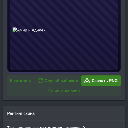
К каталогу
Случайный скин
Скачать PNG
Ссылка на скин
Рейтинг скина
Текущая оценка:
нет оценок
· голосов: 0