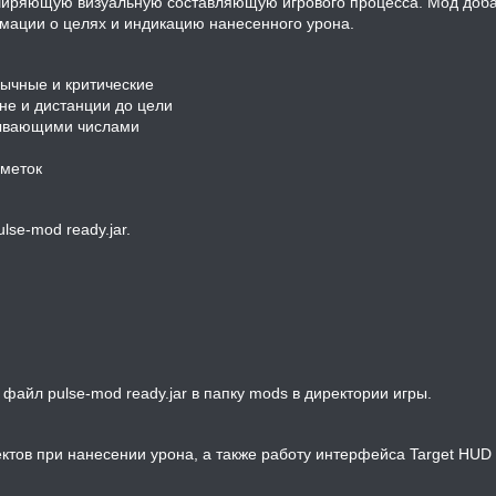
сширяющую визуальную составляющую игрового процесса. Мод доб
ации о целях и индикацию нанесенного урона.
бычные и критические
не и дистанции до цели
лывающими числами
 меток
lse-mod ready.jar.
те файл pulse-mod ready.jar в папку mods в директории игры.
ктов при нанесении урона, а также работу интерфейса Target HUD