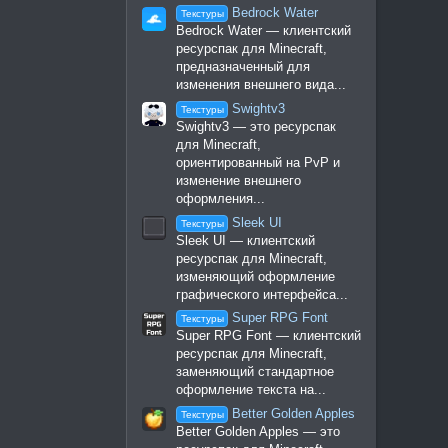
Bedrock Water
Текстуры
Bedrock Water — клиентский
ресурспак для Minecraft,
предназначенный для
изменения внешнего вида...
Swightv3
Текстуры
Swightv3 — это ресурспак
для Minecraft,
ориентированный на PvP и
изменение внешнего
оформления...
Sleek UI
Текстуры
Sleek UI — клиентский
ресурспак для Minecraft,
изменяющий оформление
графического интерфейса...
Super RPG Font
Текстуры
Super RPG Font — клиентский
ресурспак для Minecraft,
заменяющий стандартное
оформление текста на...
Better Golden Apples
Текстуры
Better Golden Apples — это