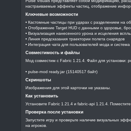
Pulse Visuals представляет собой модификацию, ра
настраиваемые эффекты частиц, отображение информ
Ключевые возможности​
• Кастомные частицы при ударах с разделением на о
• Отображение Target HUD с данными о здоровье, бро
• Визуализация нанесенного урона и исцеления всп
• Линия предсказания траектории полета снарядов
• Интеграция чата для пользователей мода и система
Совместимость и файлы​
Мод совместим с Fabric 1.21.4. Файл для установки: pu
• pulse-mod ready.jar (15140517 байт)
Скриншоты​
Изображения для этой карточки не указаны.
Как установить​
Установите Fabric 1.21.4 и fabric-api 1.21.4. Помести
Проверка после установки​
Запустите игру и проверьте наличие визуальных эффе
на игроков.