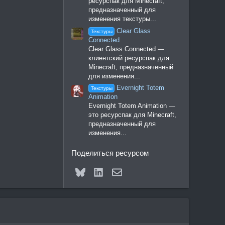
ресурспак для Minecraft,
предназначенный для
изменения текстуры...
Clear Glass
Текстуры
Connected
Clear Glass Connected —
клиентский ресурспак для
Minecraft, предназначенный
для изменения...
Evernight Totem
Текстуры
Animation
Evernight Totem Animation —
это ресурспак для Minecraft,
предназначенный для
изменения...
Поделиться ресурсом
Bluesky
LinkedIn
Электронная почта