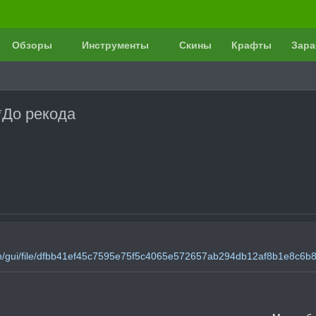
Обзоры
Инструменты
Скины
Крафты
Зара
 *До рекода
com/gui/file/dfbb41ef45c7595e75f5c4065e572657ab294db12af8b1e8c6b