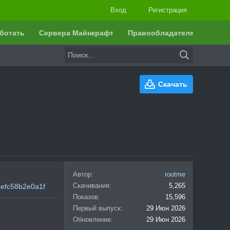
Вход
Регистрация
ботать
Сервера Майнкрафт
Правообладателям
Скачать
Автор
rootme
Скачивания
5,265
8efc58b2e0a1f
Показов
15,596
Первый выпуск
29 Июн 2026
Обновление
29 Июн 2026