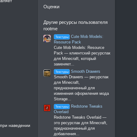
авляет
Оценки
Другие ресурсы пользователя
rootme
Cute Mob Models:
Текстуры
Resource Pack
Cute Mob Models: Resource
Pack — клиентский ресурспак
для Minecraft, который
заменяет...
Smooth Drawers
Текстуры
Smooth Drawers — ресурспак
для Minecraft,
предназначенный для
изменения оформления мода
Storage...
Redstone Tweaks
Текстуры
Overlaid
Redstone Tweaks Overlaid —
это ресурспак для Minecraft,
 при наведении
предназначенный для
добавления...