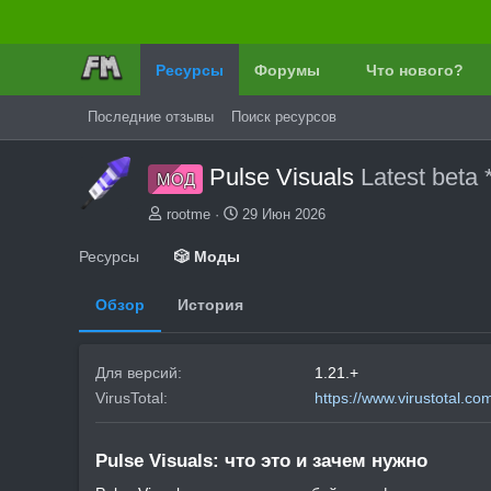
Ресурсы
Форумы
Что нового?
Последние отзывы
Поиск ресурсов
Pulse Visuals
Latest beta
МОД
А
Д
rootme
29 Июн 2026
в
а
т
т
Ресурсы
🎲 Моды
о
а
р
с
Обзор
История
о
з
д
а
Для версий
1.21.+
н
VirusTotal
https://www.virustotal.
и
я
Pulse Visuals: что это и зачем нужно​