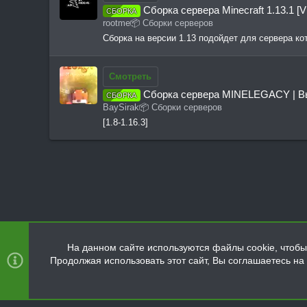
Сборка сервера Minecraft 1.13.1 [
у
СБОРКА
rootme
📦 Сборки серверов
р
Сборка на версии 1.13 подойдет для сервера к
с
а
Смотреть
Сборка сервера MINELEGACY | В
СБОРКА
BaySirak
📦 Сборки серверов
[1.8-1.16.3]
Ресурсы
📦 Сборки серверов
На данном сайте используются файлы cookie, чтобы 
Продолжая использовать этот сайт, Вы соглашаетесь н