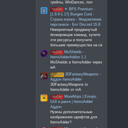
трейлы, WinDances, пол
⚜️ BPS Premium -
ПЛАГИН
[1.8.8-1.17] Bungee Cord -
Страна игрока - Уведомление
персонала - Бот Discord 15.8
Невероятный продвинутый
блокировщик команд, купите
эти ресурсы и получите
большие преимущества на св
MoShields -
ПЛАГИН
ItemsAdderAddon 1.1
MoShields в ItemsAdder через
мА
3DFantasyWeapons -
МОДЕЛИ
Аддон ItemsAdder
3DFantasyWeapons to
ItemsAdder от mA
MoreMojis | Emojis,
ПЛАГИН
GUI и ранги | ItemsAdder
Аддон
Нужны дополнительные
изображения шрифтов для
ItemsAdder?