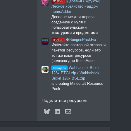
[Деревья / Фрукты]
ПЛАГИН
Лесное хозяйство - аддон
ItemsAdder
Дополнение для дерева,
созданное с нуля с
пользовательскими
текстурами и предметами.
⚙️BungeePackFix
ПЛАГИН
Избегайте повторной отправки
пакетов ресурсов, если это
тот же пакет ресурсов
(полезно для ItemsAdde
Wabbabrick Brixel
Шейдеры
128x PTGI.zip / Wabbabrick
Brixel 128x BSL.zip
is creating Minecraft Resource
Pack
Поделиться ресурсом
Bluesky
LinkedIn
Электронная почта