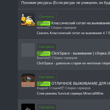
Похожие ресурсы (Если ресурс не уникален, он бу
ц
и
и
:
Смотреть
Классический сетап на выживани
СБОРКА
rootme
📦 Сборки серверов
Скачать Классический сетап на выживание 4.7 
Смотреть
ClickSpace - выживание | сборка 2
СБОРКА
И
Bazh1k
📦 Сборки серверов
ClickSpace - довольно старая но неплохая сбор
ко
н
Смотреть
к
ОТЛИЧНОЕ ВЫЖИВАНИЕ ДЛЯ 
СБОРКА
а
Андрей Стоцкий
📦 Сборки серверов
р
Слив режима Survival сервера MinecraftMine
е
с
Смотреть