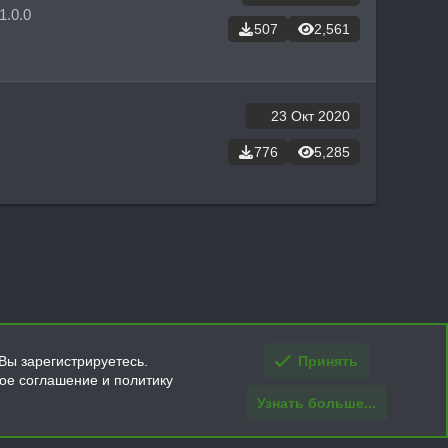
1.0.0
507
2,561
23 Окт 2020
776
5,285
Вы зарегистрируетесь.
Принять
кое соглашение и политику
Узнать больше...
ти и условия покупки/возврата
Помощь
Главная
R
S
S