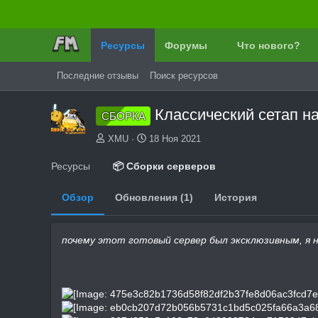
Ресурсы
Форумы
Что нового?
Последние отзывы
Поиск ресурсов
Классический сетап н
СБОРКА
А
Д
XMU
18 Ноя 2021
в
а
т
т
Ресурсы
📦 Сборки серверов
о
а
р
с
Обзор
Обновления (1)
История
о
з
д
почему этот готовый сервер был эксклюзивным, я н
а
н
и
я