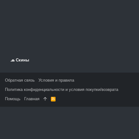
🧢 Скины
Обратная связь
Условия и правила
Политика конфиденциальности и условия покупки/возврата
Помощь
Главная
R
S
S
На данном сайте используются файлы cookie, чтобы
персонализировать контент и сохранить Ваш вход в систему,
если Вы зарегистрируетесь.
Продолжая использовать этот сайт, Вы соглашаетесь на
использование наших файлов cookie и принимаете