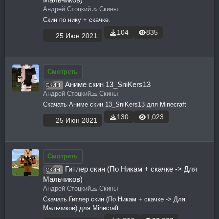
Андрей Стоцкий
🧢 Скины
Скин по нику + скачке.
104
835
25 Июн 2021
Смотреть
Аниме скин 13_SniKers13
СКИН
Андрей Стоцкий
🧢 Скины
Скачать Аниме скин 13_SniKers13 для Minecraft
130
1,023
25 Июн 2021
Смотреть
Гитлер скин (По Никам + скачке -> Для
СКИН
Мальчиков)
Андрей Стоцкий
🧢 Скины
Скачать Гитлер скин (По Никам + скачке -> Для
Мальчиков) для Minecraft