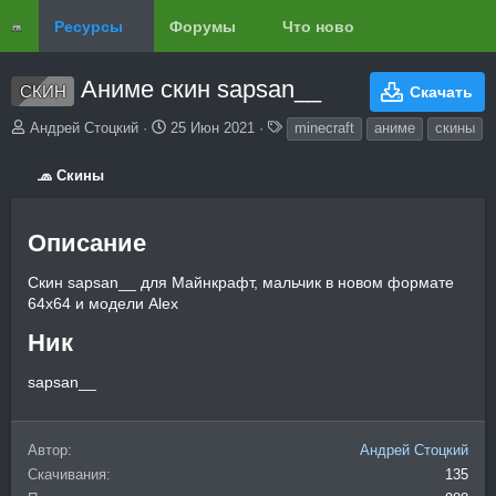
Ресурсы
Форумы
Что нового?
Обзоры
Аниме скин sapsan__
СКИН
Скачать
А
Д
Т
Андрей Стоцкий
25 Июн 2021
minecraft
аниме
скины
в
а
е
т
т
г
🧢 Скины
о
а
и
р
с
о
Описание​
з
д
Скин sapsan__ для Майнкрафт, мальчик в новом формате
а
64x64 и модели Alex
н
и
Ник​
я
sapsan__
Автор
Андрей Стоцкий
Скачивания
135