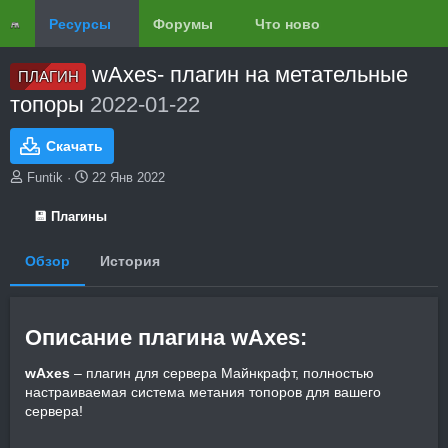
Ресурсы
Форумы
Что нового?
Обзоры
wAxes- плагин на метательные
ПЛАГИН
топоры
2022-01-22
Скачать
А
Д
Funtik
22 Янв 2022
в
а
т
т
💾 Плагины
о
а
р
с
Обзор
История
о
з
д
а
Описание плагина wAxes:​
н
и
wAxes
– плагин для сервера Майнкрафт, полностью
я
настраиваемая система метания топоров для вашего
сервера!