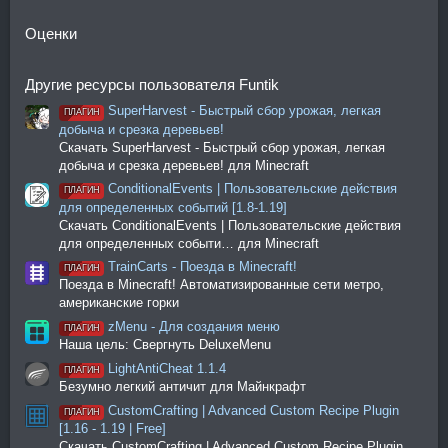
Оценки
Другие ресурсы пользователя Funtik
SuperHarvest - Быстрый сбор урожая, легкая
ПЛАГИН
добыча и срезка деревьев!
Скачать SuperHarvest - Быстрый сбор урожая, легкая
добыча и срезка деревьев! для Minecraft
ConditionalEvents | Пользовательские действия
ПЛАГИН
для определенных событий [1.8-1.19]
Скачать ConditionalEvents | Пользовательские действия
для определенных событи… для Minecraft
TrainCarts - Поезда в Minecraft!
ПЛАГИН
Поезда в Minecraft! Автоматизированные сети метро,
американские горки
zMenu - Для создания меню
ПЛАГИН
Ссылка скрыта, пожалуйста
Войдите
или
Наша цель: Свергнуть DeluxeMenu
Зарегистрируйтесь
LightAntiCheat 1.1.4
ПЛАГИН
Безумно легкий античит для Майнкрафт
Ссылка скрыта, пожалуйста
Войдите
или
CustomCrafting | Advanced Custom Recipe Plugin
ПЛАГИН
Зарегистрируйтесь
[1.16 - 1.19 | Free]
Скачать CustomCrafting | Advanced Custom Recipe Plugin