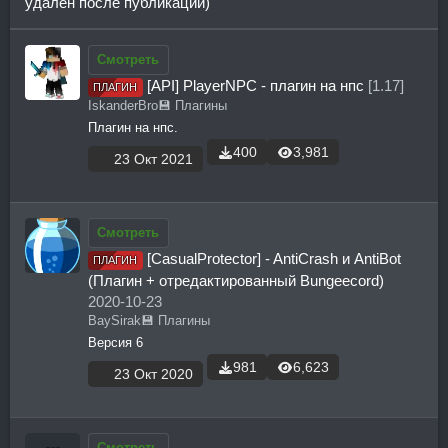
удален после публикации)
Смотреть
[API] PlayerNPC - плагин на нпс
[1.17]
ПЛАГИН
IskanderBro
💾 Плагины
Плагин на нпс.
400
3,981
23 Окт 2021
Смотреть
[CasualProtector] - AntiCrash и AntiBot
ПЛАГИН
(Плагин + отредактированный Bungeecord)
2020-10-23
BaySirak
💾 Плагины
Версия 6
981
6,623
23 Окт 2020
Смотреть