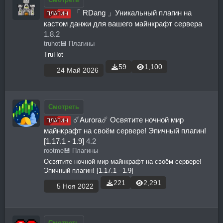
「 RDang 」Уникальный плагин на
ПЛАГИН
кастом данжи для вашего майнкрафт сервера
1.8.2
truhot
💾 Плагины
TruHot
59
1,100
24 Май 2026
Смотреть
☄️Aurora☄️ Освятите ночной мир
ПЛАГИН
майнкрафт на своём сервере! Эпичный плагин!
[1.17.1 - 1.9]
4.2
rootme
💾 Плагины
Освятите ночной мир майнкрафт на своём сервере!
Эпичный плагин! [1.17.1 - 1.9]
221
2,291
5 Ноя 2022
Смотреть