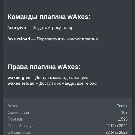
Команды плагина wAxes:​
/axe give
— Выдать игроку топор
/axe reload
— Перезагрузить конфиг плагина
Права плагина wAxes:​
waxes.give
– Доступ к команде /axe give
waxes.reload
– Доступ к команде /axe reload
Автор
Funtik
Скачивания
107
Показов
1,593
Первый выпуск
22 Янв 2022
Обновление
22 Янв 2022