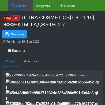
Ресурсы
Форумы
Что нового?
Обзоры
ULTRA COSMETICS[1.8 - 1.19] |
ПЛАГИН
ЭФФЕКТЫ, ГАДЖЕТЫ
2.7
Скачать
А
Д
Funtik
19 Июн 2022
в
а
т
т
💾 Плагины
о
а
р
с
Обзор
История
о
з
д
а
н
и
я