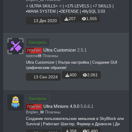
⚡ ULTRA SKILLS+ ⚡ | +175 LEVELS | +7 SKILLS |
•MANA SYSTEM | •DEFENSE | •MySQL 3.03
207
1,555
13 Дек 2020
Смотреть
Ultra Customizer
2.5.1
ПЛАГИН
rootme
💾 Плагины
Ultra Customizer | Ультра настройка | Создание GUI
графическим образом!
400
2,061
13 Сен 2024
Смотреть
Ultra Minions 4.9.0
5.6.6.1
ПЛАГИН
Brqden_
💾 Плагины
Создание пользовательских миньонов в SkyBlock или
Survival | Работает Шахтер, Фермер и Дровосек | Ди
358
5,480