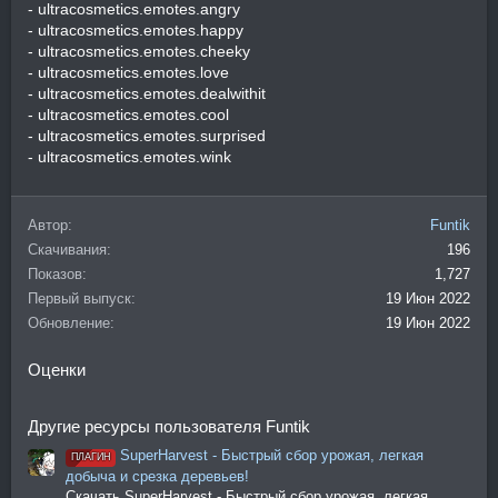
- ultracosmetics.emotes.angry
- ultracosmetics.emotes.happy
- ultracosmetics.emotes.cheeky
- ultracosmetics.emotes.love
- ultracosmetics.emotes.dealwithit
- ultracosmetics.emotes.cool
- ultracosmetics.emotes.surprised
- ultracosmetics.emotes.wink
Автор
Funtik
Скачивания
196
Показов
1,727
Первый выпуск
19 Июн 2022
Обновление
19 Июн 2022
Оценки
Другие ресурсы пользователя Funtik
SuperHarvest - Быстрый сбор урожая, легкая
ПЛАГИН
добыча и срезка деревьев!
Скачать SuperHarvest - Быстрый сбор урожая, легкая