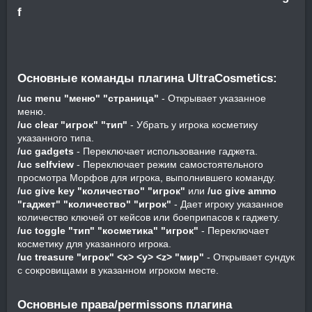
Основные команды плагина UltraCosmetics:​
/uc menu "меню" "страница"
- Открывает указанное
меню.
/uc clear "игрок" "тип"
- Убрать у игрока косметику
указанного типа.
/uc gadgets
- Переключает использование гаджета.
/uc selfview
- Переключает режим самостоятельного
просмотра Морфов для игрока, выполнившего команду.
/uc give key "количество" "игрок"
или
/uc give ammo
"гаджет" "количество" "игрок"
- Дает игроку указанное
количество ключей от кейсов или боеприпасов к гаджету.
/uc toggle "тип" "косметика" "игрок"
- Переключает
косметику для указанного игрока.
/uc treasure "игрок" <x> <y> <z> "мир"
- Открывает сундук
с сокровищами в указанном игроком месте.
Основные права/permissons плагина