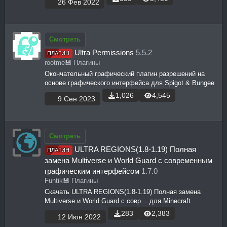
26 Фев 2022
Смотреть
Ultra Permissions
5.5.2
ПЛАГИН
rootme
💾 Плагины
Окончательный графический плагин разрешений на
основе графического интерфейса для Spigot & Bungee
1,026
4,545
9 Сен 2023
Смотреть
ULTRA REGIONS(1.8-1.19) Полная
ПЛАГИН
замена Multiverse и World Guard с современным
графическим интерфейсом
1.7.0
Funtik
💾 Плагины
Скачать ULTRA REGIONS(1.8-1.19) Полная замена
Multiverse и World Guard с совр… для Minecraft
283
2,383
12 Июн 2022