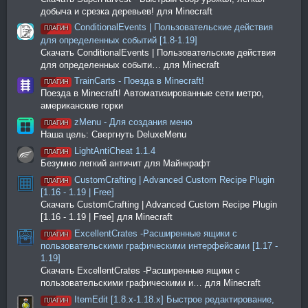
добыча и срезка деревьев! для Minecraft
ConditionalEvents | Пользовательские действия
ПЛАГИН
для определенных событий [1.8-1.19]
Скачать ConditionalEvents | Пользовательские действия
для определенных событи… для Minecraft
TrainCarts - Поезда в Minecraft!
ПЛАГИН
Поезда в Minecraft! Автоматизированные сети метро,
американские горки
zMenu - Для создания меню
ПЛАГИН
Наша цель: Свергнуть DeluxeMenu
LightAntiCheat 1.1.4
ПЛАГИН
Безумно легкий античит для Майнкрафт
CustomCrafting | Advanced Custom Recipe Plugin
ПЛАГИН
[1.16 - 1.19 | Free]
Скачать CustomCrafting | Advanced Custom Recipe Plugin
[1.16 - 1.19 | Free] для Minecraft
ExcellentCrates -Расширенные ящики с
ПЛАГИН
пользовательскими графическими интерфейсами [1.17 -
1.19]
Скачать ExcellentCrates -Расширенные ящики с
пользовательскими графическими и… для Minecraft
ItemEdit [1.8.x-1.18.x] Быстрое редактирование,
ПЛАГИН