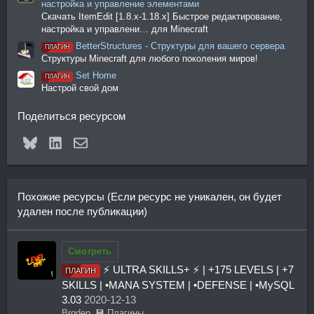
настройка и управление элементами
Скачать ItemEdit [1.8.x-1.18.x] Быстрое редактирование,
настройка и управлени… для Minecraft
BetterStructures - Структуры для вашего сервера
ПЛАГИН
Структуры Minecraft для любого поколения миров!
Set Home
ПЛАГИН
Настрой свой дом
Поделиться ресурсом
Bluesky
LinkedIn
Электронная почта
Похожие ресурсы (Если ресурс не уникален, он будет
удален после публикации)
Смотреть
⚡ ULTRA SKILLS+ ⚡ | +175 LEVELS | +7
ПЛАГИН
SKILLS | •MANA SYSTEM | •DEFENSE | •MySQL
3.03
2020-12-13
Brqden_
💾 Плагины