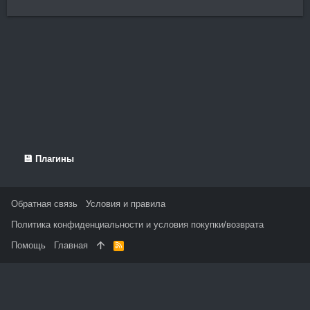
💾 Плагины
Обратная связь
Условия и правила
Политика конфиденциальности и условия покупки/возврата
Помощь
Главная
R
S
S
На данном сайте используются файлы cookie, чтобы
персонализировать контент и сохранить Ваш вход в систему,
если Вы зарегистрируетесь.