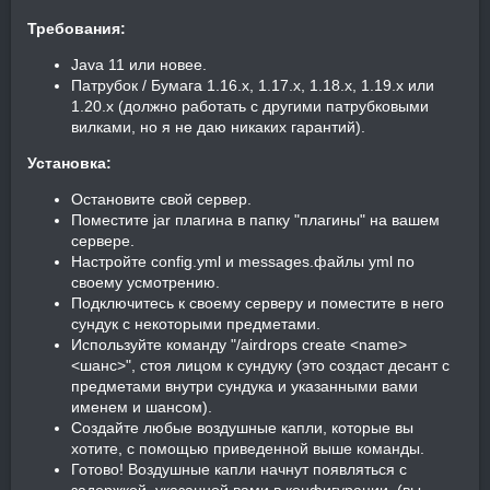
Требования:
Java 11 или новее.
Патрубок / Бумага 1.16.x, 1.17.x, 1.18.x, 1.19.x или
1.20.x (должно работать с другими патрубковыми
вилками, но я не даю никаких гарантий).
Установка:
Остановите свой сервер.
Поместите jar плагина в папку "плагины" на вашем
сервере.
Настройте config.yml и messages.файлы yml по
своему усмотрению.
Подключитесь к своему серверу и поместите в него
сундук с некоторыми предметами.
Используйте команду "/airdrops create <name>
<шанс>", стоя лицом к сундуку (это создаст десант с
предметами внутри сундука и указанными вами
именем и шансом).
Создайте любые воздушные капли, которые вы
хотите, с помощью приведенной выше команды.
Готово! Воздушные капли начнут появляться с