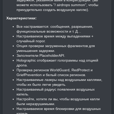
задержкой, указанной вами в конфигурации. (вы
можете использовать "/ airdrops summon", чтобы
принудительно создать воздушную каплю).
Характеристики:
Все настраивается: сообщения, разрешения,
функциональные возможности и т. Д…
Настраиваемое время между выпадениями +
случайный порог.
Опция проверки загруженных фрагментов для
уменьшения задержки.
Заполнители PlaceholderAPI.
Holographic отображает голограммы над опцией
дропа.
Проверка регионов WorldGuard, RedProtect и
GriefPrevention и белый список регионов.
Настраиваемые лазеры над воздушными каплями,
чтобы их было легче увидеть.
Настраиваемый радиус появления воздушных
капель.
Настройте, хотите ли вы, чтобы воздушные капли
были неразрушимыми.
Настраиваемое время блокировки для воздушных
капель.