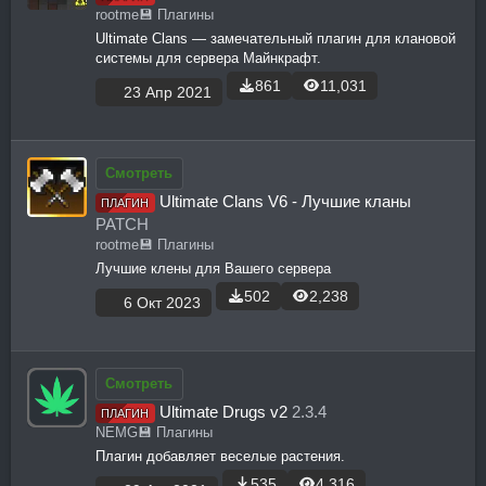
rootme
💾 Плагины
Ultimate Clans — замечательный плагин для клановой
системы для сервера Майнкрафт.
861
11,031
23 Апр 2021
Смотреть
Ultimate Clans V6 - Лучшие кланы
ПЛАГИН
PATCH
rootme
💾 Плагины
Лучшие клены для Вашего сервера
502
2,238
6 Окт 2023
Смотреть
Ultimate Drugs v2
2.3.4
ПЛАГИН
NEMG
💾 Плагины
Плагин добавляет веселые растения.
535
4,316