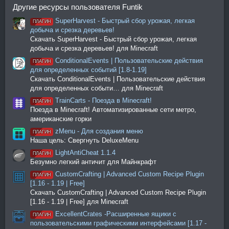
Другие ресурсы пользователя Funtik
SuperHarvest - Быстрый сбор урожая, легкая
ПЛАГИН
добыча и срезка деревьев!
Скачать SuperHarvest - Быстрый сбор урожая, легкая
добыча и срезка деревьев! для Minecraft
ConditionalEvents | Пользовательские действия
ПЛАГИН
для определенных событий [1.8-1.19]
Скачать ConditionalEvents | Пользовательские действия
для определенных событи… для Minecraft
TrainCarts - Поезда в Minecraft!
ПЛАГИН
Поезда в Minecraft! Автоматизированные сети метро,
американские горки
zMenu - Для создания меню
ПЛАГИН
Наша цель: Свергнуть DeluxeMenu
LightAntiCheat 1.1.4
ПЛАГИН
Безумно легкий античит для Майнкрафт
CustomCrafting | Advanced Custom Recipe Plugin
ПЛАГИН
[1.16 - 1.19 | Free]
Скачать CustomCrafting | Advanced Custom Recipe Plugin
[1.16 - 1.19 | Free] для Minecraft
ExcellentCrates -Расширенные ящики с
ПЛАГИН
пользовательскими графическими интерфейсами [1.17 -