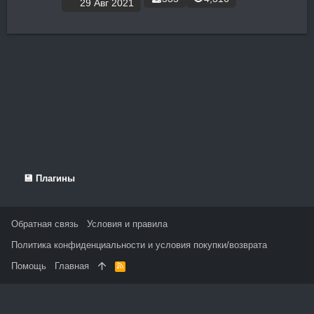
29 Авг 2021
💾 Плагины
Обратная связь
Условия и правила
Политика конфиденциальности и условия покупки/возврата
Помощь
Главная
R
S
S
На данном сайте используются файлы cookie, чтобы
персонализировать контент и сохранить Ваш вход в систему,