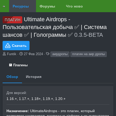
Ресурсы
Форумы
Что нового?
Обзоры
Ultimate Airdrops -
ПЛАГИН
Пользовательская добыча ✅ | Система
шансов ✅ | Голограммы ✅
0.3.5-BETA
Скачать
А
Д
Т
Funtik
27 Фев 2024
аирдропы
плагин на аир дропы
в
а
е
т
т
г
💾 Плагины
о
а
и
р
с
Обзор
История
о
з
д
а
Для версий
н
1.16.+
1.17.+
1.18+
1.19.+
1.20.+
и
я
Назначение:
UltimateAirdrops - это плагин, который
позволяет настраивать различные airdrops с их инвентарем