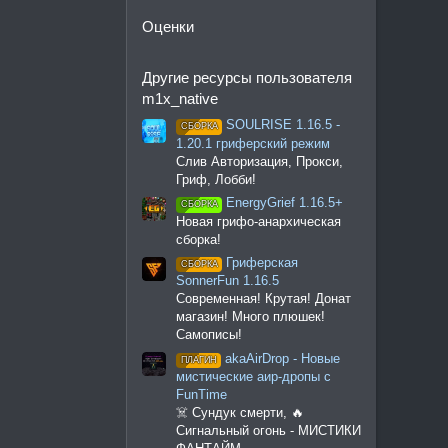
Оценки
Другие ресурсы пользователя
m1x_native
SOULRISE 1.16.5 -
СБОРКА
1.20.1 гриферский режим
Слив Авторизация, Прокси,
Гриф, Лобби!
EnergyGrief 1.16.5+
СБОРКА
Новая грифо-анархическая
сборка!
Гриферская
СБОРКА
SonnerFun 1.16.5
Современная! Крутая! Донат
магазин! Много плюшек!
Самописы!
akaAirDrop - Новые
ПЛАГИН
мистические аир-дропы с
FunTime
☠️ Сундук смерти, 🔥
Сигнальный огонь - МИСТИКИ