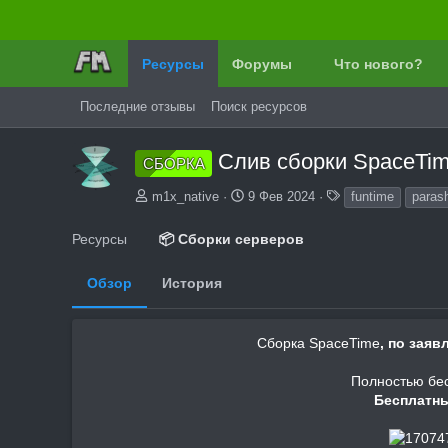
Ресурсы
Форумы
Что нового?
Последние отзывы
Поиск ресурсов
Слив сборки SpaceTi
СБОРКА
А
Д
Т
m1x_native
9 Фев 2024
funtime
paras
в
а
е
т
т
г
Ресурсы
📦 Сборки серверов
о
а
и
р
с
Обзор
История
о
з
д
а
Сборка SpaceTime
, по зая
н
и
Полностью бес
я
Бесплатны