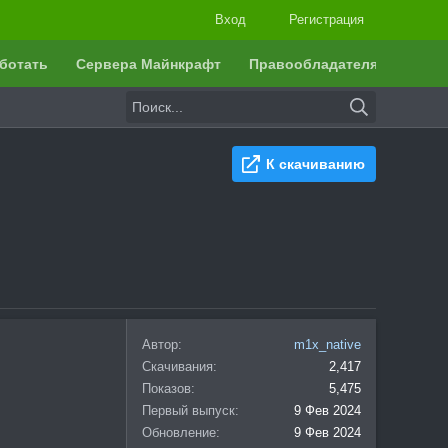
Вход
Регистрация
ботать
Сервера Майнкрафт
Правообладателям
К скачиванию
Автор
m1x_native
Скачивания
2,417
Показов
5,475
Первый выпуск
9 Фев 2024
Обновление
9 Фев 2024