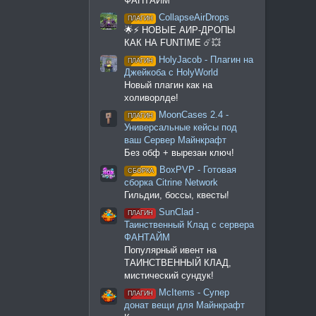
ФАНТАЙМ
CollapseAirDrops
ПЛАГИН
🌟⚡️ НОВЫЕ АИР-ДРОПЫ
КАК НА FUNTIME ☄️💥
HolyJacob - Плагин на
ПЛАГИН
Джейкоба с HolyWorld
Новый плагин как на
холиворлде!
MoonCases 2.4 -
ПЛАГИН
Универсальные кейсы под
ваш Сервер Майнкрафт
Без обф + вырезан ключ!
BoxPVP - Готовая
СБОРКА
сборка Citrine Network
Гильдии, боссы, квесты!
SunClad -
ПЛАГИН
Таинственный Клад с сервера
ФАНТАЙМ
Популярный ивент на
ТАИНСТВЕННЫЙ КЛАД,
мистический сундук!
McItems - Супер
ПЛАГИН
донат вещи для Майнкрафт