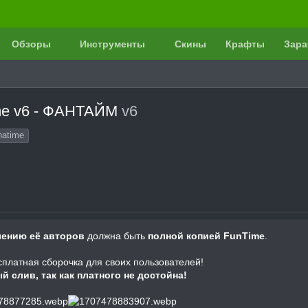
Обзоры
Инструменты
Скины
Крафты
Зара
me v6 - ФАНТАЙМ
v6
hatime
влению её авторов
должна быть
полной копией FunTime
.
платная сборочка для своих пользователей!
й слив, так как платного не достойна!