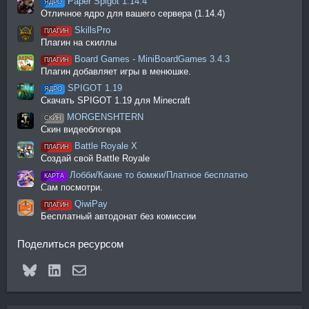
Paper Spigot 1.14.4
ЯДРО
Отличное ядро для вашего сервера (1.14.4)
SkillsPro
ПЛАГИН
Плагин на скиллы
Board Games - MiniBoardGames 3.4.3
ПЛАГИН
Плагин добавляет игры в менюшке.
SPIGOT 1.19
ЯДРО
Скачать SPIGOT 1.19 для Minecraft
MORGENSHTERN
СКИН
Скин видеоблогера
Battle Royale X
ПЛАГИН
Создай свой Battle Royale
Лобби/Какие то бомжи/Платное бесплатно
КАРТА
Сам посмотри.
QiwiPay
ПЛАГИН
Бесплатный автодонат без комиссии
Поделиться ресурсом
Bluesky
LinkedIn
Электронная почта