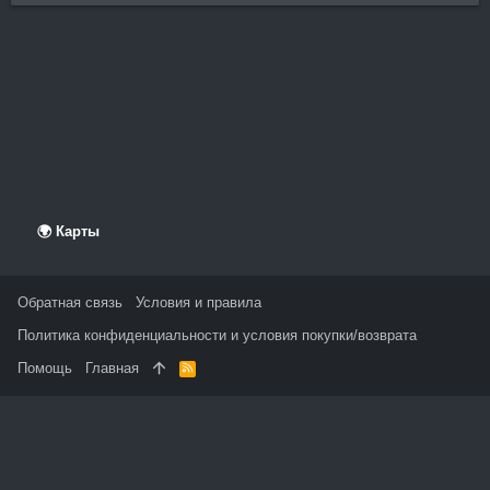
🌍 Карты
Обратная связь
Условия и правила
Политика конфиденциальности и условия покупки/возврата
Помощь
Главная
R
S
S
На данном сайте используются файлы cookie, чтобы
персонализировать контент и сохранить Ваш вход в систему,
если Вы зарегистрируетесь.
Продолжая использовать этот сайт, Вы соглашаетесь на