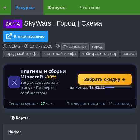
Ресурсы
Форумы
Что нового?
Обзоры
SkyWars | Город | Схема
КАРТА
К скачиванию
А
Д
Т
NEMG
10 Окт 2020
#майнкрафт
город
в
а
е
город майнкрафт
карта майнкрафт
майнкрафт сервер
схема
т
т
г
о
а
и
р
с
о
з
д
а
н
и
я
🌍 Карты
Инфо: