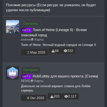
Похожие ресурсы (Если ресурс не уникален, он будет
удален после публикации)
Смотреть
Town of Heine (Lineage II) - Всеми
КАРТА
знакомый город
rootme
🌍 Карты
Town of Heine: Уютный водный городок из Lineage II
66
332
1 Мар 2025
Смотреть
Hub/Lobby для вашего проекта. [Схема]
КАРТА
NEMG
🌍 Карты
Довольно не плохой вариант спавна для Лобби
сервера.
203
2,117
8 Окт 2020