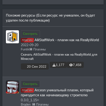
Похожие ресурсы (Если ресурс не уникален, он будет
удален после публикации)
Смотреть
AlliStaffWork - плагин как на ReallyWorld
ПЛАГИН
2022-09-20
Funtik
💾 Плагины
Скачать AlliStaffWork - плагин как на ReallyWorld для
Minecraft
1,177
7,458
20 Сен 2022
Смотреть
Arceon уникальный плагин, который
ПЛАГИН
пригодится как начинающему строителю
0.3.0_1.15+
Brqden_
💾 Плагины