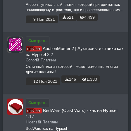
Arceon - уникальный плагин, который пригодится как
начинающему строителю, так и профессиональному...
521
4,499
9 Ноя 2021
Смотреть
AuctionMaster 2 | Аукционы и ставки как
ПЛАГИН
на Hypixel
3.2
Conor
💾 Плагины
Отличный плагин который , может заменить многие
другие плагины !
146
1,330
12 Ноя 2021
Смотреть
BedWars (ClashWars) - как на Hypixel
ПЛАГИН
1.17
Hidens
💾 Плагины
BedWars как на Hypixel