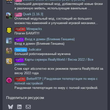
Небольшой декоративный мод, добавляющий новые блоки
и различную мебель, использующие ванильные ...
Quark [1.16.3]
МОД
Отличный модульный мод, состоящий из большого
множества изменений и улучшений игровой механики...
Minepacks
ПЛАГИН
Плагин БАКИТ!!!
Вход в домен (Влияние Геншина)
КАРТА
Вход в домен (Влияние Геншина)
Judicator
Текстуры
Большой роботизированный мужчина
Карты сервера ReallyWorld / Весна 2022 / Все
КАРТА
режимы.
Слив карт абсолютно всех режимов проекта ReallyWorld за
весну 2022 года
BetterRTP | Рандомная телепортация по мира с
ПЛАГИН
полной настройкой
Рандомная телепортация по миру с полной настройкой.
Поделиться ресурсом
Bluesky
LinkedIn
Электронная почта