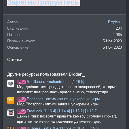
Зарегистрируйтесь
Автор
Brqden_
Скачивания
204
Показов
2,965
Первый выпуск
5 Ноя 2020
Обновление
5 Ноя 2020
Оценки
Другие ресурсы пользователя Brqden_
Spellbound Enchantments [1.16.5]
МОД
Мод добавит четырнадцать новых зачарований, которые
позволят подбрасывать врагов в небо, телепортиро
Phosphor - оптимизация и ускорение игры.
МОД
Мод Phosphor - оптимизация и ускорение игры.
FreeLook [1.16.4] [1.14.4] [1.13.2] [1.12.2]
МОД
Данный твик позволит вращать камеру ("голову игрока"),
при этом не меняя направления движения, для..
Builders Crafts & Additions [1.16.4] [1.15.2]
МОД