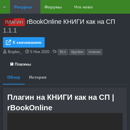
Ресурсы
Форумы
Что нового?
Обзоры
rBookOnline КНИГИ как на СП
ПЛАГИН
1.1.1
К скачиванию
А
Д
Т
Brqden_
5 Ноя 2020
#сп
брубен
плагин
в
а
е
т
т
г
💾 Плагины
о
а
и
р
с
Обзор
История
о
з
д
а
Плагин на КНИГИ как на СП |
н
и
rBookOnline
я