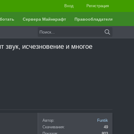
Вход
Регистрация
ботать
Сервера Майнкрафт
Правообладателям
т звук, исчезновение и многое
Автор
Funtik
Скачивания
49
Показов
803