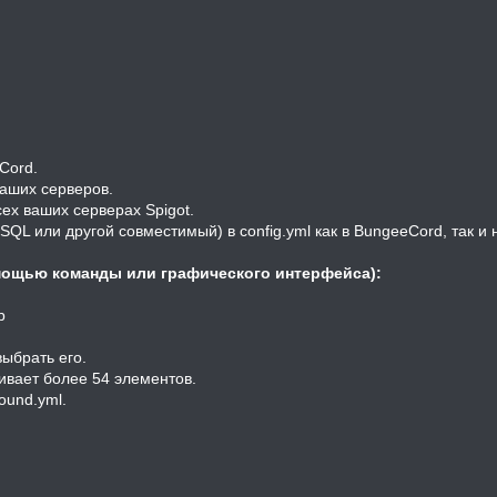
Cord.
ваших серверов.
сех ваших серверах Spigot.
QL или другой совместимый) в config.yml как в BungeeCord, так и 
мощью команды или графического интерфейса):
ыбрать его.
живает более 54 элементов.
ound.yml.