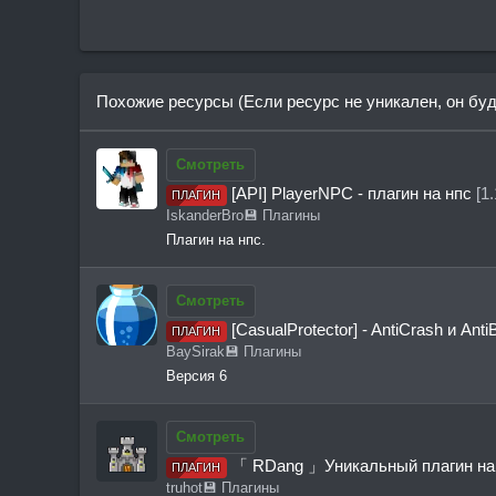
pm.history
/pmtoggle
pm.clear
/pmreload
pm.admin
Похожие ресурсы (Если ресурс не уникален, он бу
Смотреть
[API] PlayerNPC - плагин на нпс
[1.
ПЛАГИН
IskanderBro
💾 Плагины
Плагин на нпс.
Смотреть
[CasualProtector] - AntiCrash и An
ПЛАГИН
BaySirak
💾 Плагины
Версия 6
Смотреть
「 RDang 」Уникальный плагин на 
ПЛАГИН
truhot
💾 Плагины