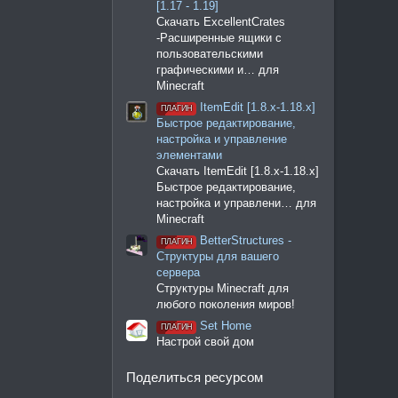
[1.17 - 1.19]
Скачать ExcellentCrates
-Расширенные ящики с
пользовательскими
графическими и… для
Minecraft
ItemEdit [1.8.x-1.18.x]
ПЛАГИН
Быстрое редактирование,
настройка и управление
элементами
Скачать ItemEdit [1.8.x-1.18.x]
Быстрое редактирование,
настройка и управлени… для
Minecraft
BetterStructures -
ПЛАГИН
Структуры для вашего
сервера
Структуры Minecraft для
любого поколения миров!
Set Home
ПЛАГИН
Настрой свой дом
Поделиться ресурсом