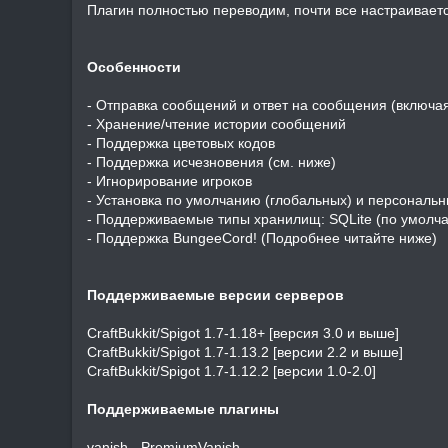
я
Плагин полностью переводим, почти все настраиваетс
Особенности
- Отправка сообщений и ответ на сообщения (включа
- Хранение/чтение истории сообщений
- Поддержка цветовых кодов
- Поддержка исчезновения (см. ниже)
- Игнорирование игроков
- Установка по умолчанию (глобальных) и персональ
- Поддерживаемые типы хранилищ: SQLite (по умолч
- Поддержка BungeeCord! (Подробнее читайте ниже)
Поддерживаемые версии серверов
CraftBukkit/Spigot 1.7-1.18+ [версия 3.0 и выше]
CraftBukkit/Spigot 1.7-1.13.2 [версии 2.2 и выше]
CraftBukkit/Spigot 1.7-1.12.2 [версии 1.0-2.0]
Поддерживаемые плагины
vanish - PremiumVanish -