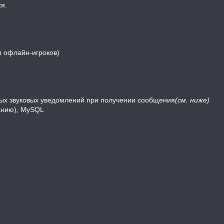
я.
я офлайн-игроков)
ных звуковых уведомлений при получении сообщения
(см. ниже)
анию), MySQL