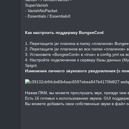
SuperVanish
- VanishNoPacket
- Essentials / EssentialsX
Как настроить поддержку BungeeCord
1. Перетащите jar плагина в папку «плагинов» Bungee
2. Перетащите jar плагинов во все папки «плагинов» 
3. Установите «BungeeCord» в «true» в config.yml на в
4. Настройте подключение к серверу базы данных (MyS
Spigot.
Изменение личного звукового уведомления (с по
Нажав ПКМ, вы можете прослушать звук, прежде чем в
Есть 16 готовых к использованию звуков. GUI поддер
Вы можете добавить свои собственные звуки в файл s
/message [игрок] [сообщение]
pm.message
pm.message.ignored