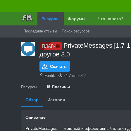
Ресурсы
Форумы
Что нового?
Последние отзывы
Поиск ресурсов
PrivateMessages [1.7-
ПЛАГИН
другое
3.0
Скачать
А
Д
Funtik
24 Июн 2022
в
а
т
т
Ресурсы
💾 Плагины
о
а
р
с
Обзор
История
о
з
д
Описание
а
н
и
PrivateMessages — мощный и эффективный плагин д