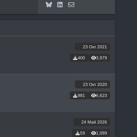
Bluesky
LinkedIn
Электронная почта
23 Окт 2021
400
3,979
23 Окт 2020
981
6,623
24 Май 2026
59
1,099