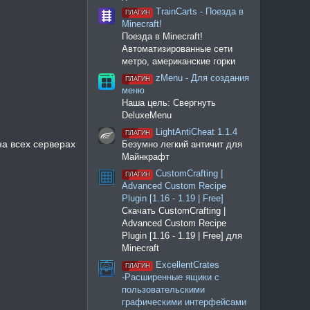
TrainCarts - Поезда в
ПЛАГИН
Minecraft!
Поезда в Minecraft!
Автоматизированные сети
метро, американские горки
zMenu - Для создания
ПЛАГИН
меню
Наша цель: Свергнуть
DeluxeMenu
LightAntiCheat 1.1.4
ПЛАГИН
на всех серверах
Безумно легкий античит для
Майнкрафт
CustomCrafting |
ПЛАГИН
Advanced Custom Recipe
Plugin [1.16 - 1.19 | Free]
Скачать CustomCrafting |
Advanced Custom Recipe
Plugin [1.16 - 1.19 | Free] для
Minecraft
ExcellentCrates
ПЛАГИН
-Расширенные ящики с
пользовательскими
графическими интерфейсами