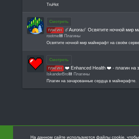
TruHot
Смотреть
☄️Aurora☄️ Освятите ночной мир ма
ПЛАГИН
rootme
💾 Плагины
Освятите ночной мир майнкрафт на своём сервере
Смотреть
❤️ Enhanced Health ❤️ - плагин н
ПЛАГИН
IskanderBro
💾 Плагины
Плагин на зачарованные сердца в майнкрафте.
Ресурсы
💾 Плагины
На данном сайте используются файлы cookie, чтобы 