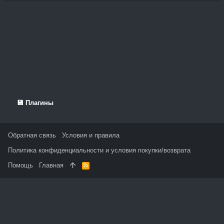
💾 Плагины
Обратная связь
Условия и правила
Политика конфиденциальности и условия покупки/возврата
Помощь
Главная
R
S
S
На данном сайте используются файлы cookie, чтобы
персонализировать контент и сохранить Ваш вход в систему,
если Вы зарегистрируетесь.
Продолжая использовать этот сайт, Вы соглашаетесь на
использование наших файлов cookie и принимаете