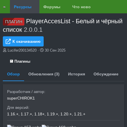
Ресурсы
Форумы
Что нового?
Обзоры
PlayerAccesList - Белый и чёрный
ПЛАГИН
список
2.0.0.1
К скачиванию
А
Д
Lucifer200134520
30 Сен 2025
в
а
т
т
💾 Плагины
о
а
р
с
Обзор
Обновления (3)
История
Обсуждение
о
з
д
а
Разработчик / автор
н
superCHIROK1
и
я
Для версий
1.16.+
1.17.+
1.18+
1.19.+
1.20.+
1.21.+