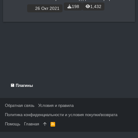
198
1,432
26 Окт 2021
💾 Плагины
Обратная связь
Условия и правила
Политика конфиденциальности и условия покупки/возврата
Помощь
Главная
R
S
S
На данном сайте используются файлы cookie, чтобы