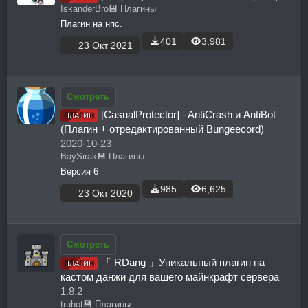
IskanderBro
💾 Плагины
Плагин на нпс.
401
3,981
23 Окт 2021
Смотреть
[CasualProtector] - AntiCrash и AntiBot
ПЛАГИН
(Плагин + отредактированный Bungeecord)
2020-10-23
BaySirak
💾 Плагины
Версия 6
985
6,625
23 Окт 2020
Смотреть
「 RDang 」Уникальный плагин на
ПЛАГИН
кастом данжи для вашего майнкрафт сервера
1.8.2
truhot
💾 Плагины