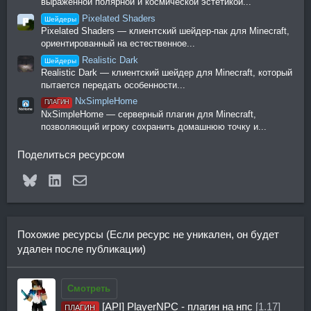
выраженной полярной и космической эстетикой...
Pixelated Shaders
Шейдеры
Pixelated Shaders — клиентский шейдер-пак для Minecraft,
ориентированный на естественное...
Realistic Dark
Шейдеры
Realistic Dark — клиентский шейдер для Minecraft, который
пытается передать особенности...
NxSimpleHome
ПЛАГИН
NxSimpleHome — серверный плагин для Minecraft,
позволяющий игроку сохранить домашнюю точку и...
Поделиться ресурсом
Bluesky
LinkedIn
Электронная почта
Похожие ресурсы (Если ресурс не уникален, он будет
удален после публикации)
Смотреть
[API] PlayerNPC - плагин на нпс
[1.17]
ПЛАГИН