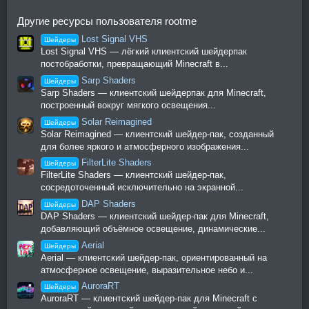
Другие ресурсы пользователя rootme
Lost Signal VHS
Шейдеры
Lost Signal VHS — лёгкий клиентский шейдерпак
постобработки, превращающий Minecraft в...
Sarp Shaders
Шейдеры
Sarp Shaders — клиентский шейдерпак для Minecraft,
построенный вокруг мягкого освещения...
Solar Reimagined
Шейдеры
Solar Reimagined — клиентский шейдер-пак, созданный
для более яркого и атмосферного изображения...
FilterLite Shaders
Шейдеры
FilterLite Shaders — клиентский шейдер-пак,
сосредоточенный исключительно на экранной...
DAP Shaders
Шейдеры
DAP Shaders — клиентский шейдер-пак для Minecraft,
добавляющий объёмное освещение, динамические...
Aerial
Шейдеры
Aerial — клиентский шейдер-пак, ориентированный на
атмосферное освещение, выразительное небо и...
AuroraRT
Шейдеры
AuroraRT — клиентский шейдер-пак для Minecraft с