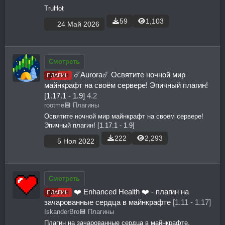
TruHot
59
1,103
24 Май 2026
Смотреть
☄️Aurora☄️ Освятите ночной мир
ПЛАГИН
майнкрафт на своём сервере! Эпичный плагин!
[1.17.1 - 1.9]
4.2
rootme
💾 Плагины
Освятите ночной мир майнкрафт на своём сервере!
Эпичный плагин! [1.17.1 - 1.9]
222
2,293
5 Ноя 2022
Смотреть
❤️ Enhanced Health ❤️ - плагин на
ПЛАГИН
зачарованные сердца в майнкрафте
[1.11 - 1.17]
IskanderBro
💾 Плагины
Плагин на зачарованные сердца в майнкрафте.