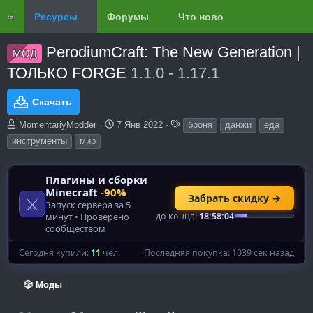
Ресурсы
Форумы
Что нового?
Обзоры
PerodiumCraft: The New Generation |
МОД
ТОЛЬКО FORGE
1.1.0 - 1.17.1
Скачать
А
Д
Т
MomentariyModder
7 Янв 2022
броня
данжи
еда
в
а
е
инструменты
мир
т
т
г
о
а
и
р
с
о
з
д
а
н
и
я
🎲 Моды