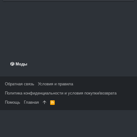
🎲 Моды
Обратная связь
Условия и правила
Политика конфиденциальности и условия покупки/возврата
Помощь
Главная
R
S
S
На данном сайте используются файлы cookie, чтобы
персонализировать контент и сохранить Ваш вход в систему,
если Вы зарегистрируетесь.
Продолжая использовать этот сайт, Вы соглашаетесь на
использование наших файлов cookie и принимаете