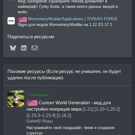
Мод SpongeBob Squarepants Reload добавляет в
майнкрафт Губку Боба, а также много разных вещей и
мобо
MomentariyModder'Applications | ТОЛЬКО FORGE
МОД
Ядро для модов MomentariyModder на 1.12.2/1.17.1
Поделиться ресурсом
Bluesky
LinkedIn
Электронная почта
Похожие ресурсы (Если ресурс не уникален, он будет
удален после публикации)
Смотреть
Custom World Generation - мод для
МОД
настройки генерации мира
[1.21] [1.20–1.20.2]
[1.19.3–1.19.4] [1.18.2]
Galter
🎲 Моды
Настраивайте свой ландшафт, биом и создание
структур