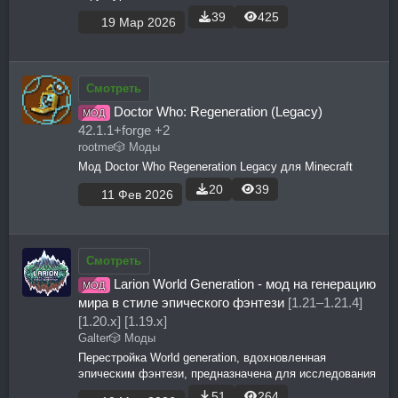
39
425
19 Мар 2026
Смотреть
Doctor Who: Regeneration (Legacy)
МОД
42.1.1+forge +2
rootme
🎲 Моды
Мод Doctor Who Regeneration Legacy для Minecraft
20
39
11 Фев 2026
Смотреть
Larion World Generation - мод на генерацию
МОД
мира в стиле эпического фэнтези
[1.21–1.21.4]
[1.20.x] [1.19.x]
Galter
🎲 Моды
Перестройка World generation, вдохновленная
эпическим фэнтези, предназначена для исследования
51
264