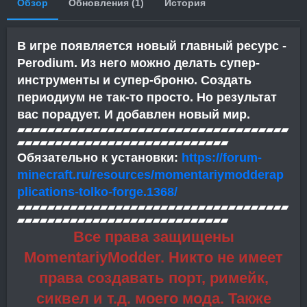
Обзор
Обновления (1)
История
В игре появляется новый главный ресурс -
Perodium. Из него можно делать супер-
инструменты и супер-броню. Создать
периодиум не так-то просто. Но результат
вас порадует. И добавлен новый мир.
▰▰▰▰▰▰▰▰▰▰▰▰▰▰▰▰▰▰▰▰▰▰▰▰▰▰▰▰▰▰▰▰▰▰▰▰
▰▰▰▰▰▰▰▰▰▰▰▰▰▰▰▰▰▰▰▰▰▰▰▰▰▰▰▰
Обязательно к установки:
https://forum-
minecraft.ru/resources/momentariymodderap
plications-tolko-forge.1368/
▰▰▰▰▰▰▰▰▰▰▰▰▰▰▰▰▰▰▰▰▰▰▰▰▰▰▰▰▰▰▰▰▰▰▰▰
▰▰▰▰▰▰▰▰▰▰▰▰▰▰▰▰▰▰▰▰▰▰▰▰▰▰▰▰
Все права защищены
MomentariyModder. Никто не имеет
права создавать порт, римейк,
сиквел и т.д. моего мода. Также